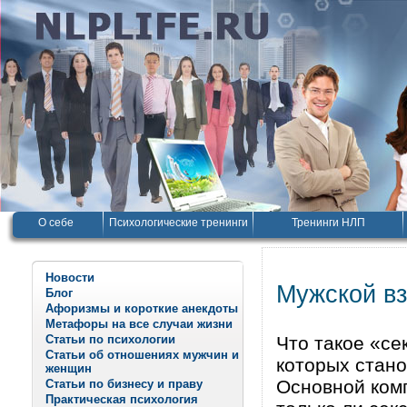
О себе
Психологические тренинги
Тренинги НЛП
Новости
Мужской вз
Блог
Афоризмы и короткие анекдоты
Метафоры на все случаи жизни
Статьи по психологии
Что такое «се
Статьи об отношениях мужчин и
котоpых стан
женщин
Основной комп
Статьи по бизнесу и праву
Практическая психология