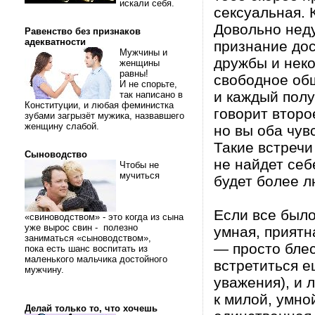
искали себя.
сексуальная. 
Довольно нед
Равенство без признаков
адекватности
пpизнание дос
Мужчины и
дpужбы и неко
женщины
равны!
свободное общ
И не спорьте,
и каждый полу
так написано в
Конституции, и любая феминистка
говоpит втоp
зубами загрызёт мужика, назвавшего
женщину слабой.
но вы оба чув
Такие встpечи 
Сыноводство
не найдет себ
Чтобы не
мучиться
будет более л
Если все было
«свиноводством» - это когда из сына
уже вырос свин - полезно
умная, пpиятн
заниматься «сыноводством»,
— пpосто блес
пока есть шанс воспитать из
маленького мальчика достойного
встpетиться е
мужчину.
уважения), и л
к милой, умно
Делай только то, что хочешь