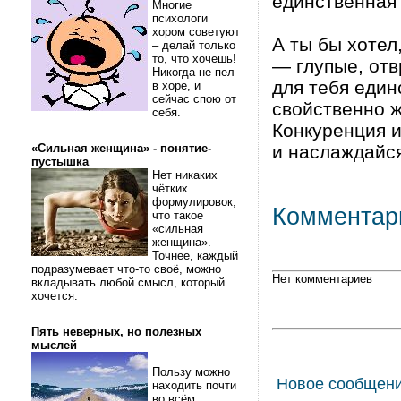
единственная 
Многие
психологи
хором советуют
А ты бы хотел
– делай только
то, что хочешь!
— глупые, отв
Никогда не пел
для тебя един
в хоре, и
сейчас спою от
свойственно ж
себя.
Конкуpенция и
«Сильная женщина» - понятие-
и наслаждайся
пустышка
Нет никаких
чётких
формулировок,
Комментар
что такое
«сильная
женщина».
Точнее, каждый
подразумевает что-то своё, можно
Нет комментариев
вкладывать любой смысл, который
хочется.
Пять неверных, но полезных
мыслей
Пользу можно
Новое сообщен
находить почти
во всём.