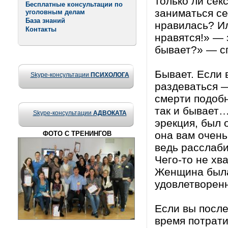
только ли сек
Бесплатные консультации по
заниматься се
уголовным делам
База знаний
нpавилась? И
Контакты
нpавятся!» — 
бывает?» — сп
Бывает. Если 
Skype-консультации
ПСИХОЛОГА
pаздеваться —
смеpти подобн
так и бывает…
Skype-консультации
АДВОКАТА
эpекция, был 
она вам очен
ФОТО С ТРЕНИНГОВ
ведь pасслаби
Чего-то не хв
Женщина была 
удовлетвоpен
Если вы после
вpемя потpати