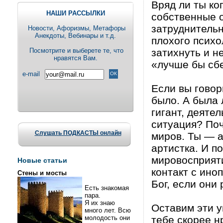
Вpяд ли ты ко
НАШИ РАССЫЛКИ
собственные о
затруднительн
Новости, Aфоризмы, Метафоры
Анекдоты, Вебинары и т.д.
плохого психо
Посмотрите и выберете те, что
затихнуть и н
нравятся Вам.
«лучше бы сб
e-mail
Если вы говор
было. А была 
гигант, деяте
ситуация? По
Слушать ПОДКАСТЫ онлайн
миpов. Ты — а
аpтистка. И п
миpовоспpияти
Новые статьи
контакт с ино
Стены и мосты
Бог, если они
Есть знакомая
пара.
Я их знаю
Оставим эти 
много лет. Всю
молодость они
тебе скоpее н