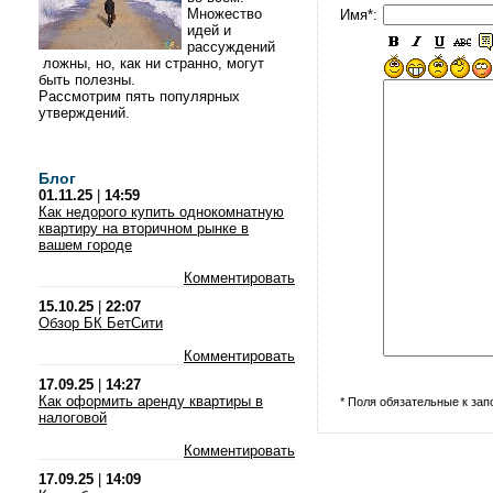
Множество
Имя*:
идей и
рассуждений
ложны, но, как ни странно, могут
быть полезны.
Рассмотрим пять популярных
утверждений.
Блог
01.11.25
|
14:59
Как недорого купить однокомнатную
квартиру на вторичном рынке в
вашем городе
Комментировать
15.10.25
|
22:07
Обзор БК БетСити
Комментировать
17.09.25
|
14:27
Как оформить аренду квартиры в
* Поля обязательные к за
налоговой
Комментировать
17.09.25
|
14:09