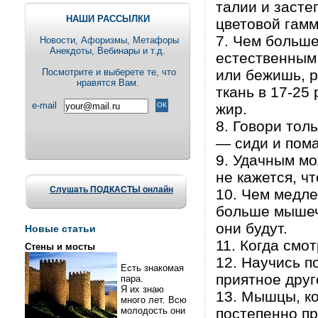
талии и засте
НАШИ РАССЫЛКИ
цветовой гамм
7. Чем больше
Новости, Aфоризмы, Метафоры
Анекдоты, Вебинары и т.д.
естественным 
Посмотрите и выберете те, что
или бежишь, р
нравятся Вам.
ткань в 17-25
e-mail
жир.
8. Говори тол
— сиди и пома
9. Удачным мо
не кажется, ч
Слушать ПОДКАСТЫ онлайн
10. Чем медл
больше мышечн
они будут.
Новые статьи
11. Когда смо
Стены и мосты
12. Научись п
Есть знакомая
приятное друг
пара.
Я их знаю
13. Мышцы, ко
много лет. Всю
молодость они
постепенно п