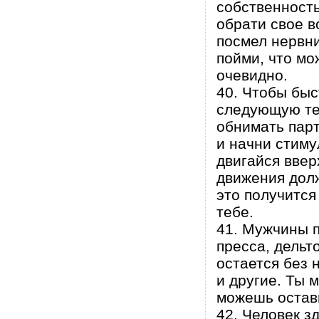
собственность
обрати свое в
посмел нервни
пойми, что мо
очевидно.
40. Чтобы быс
следующую тех
обнимать парт
и начни стиму
двигайся ввер
движения дол
это получится
тебе.
41. Мужчины 
пресса, дельт
остается без 
и другие. Ты 
можешь остав
42. Человек з