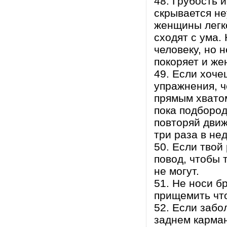
48. Грубость 
скрывается не
женщины легк
сходят с ума.
человеку, но 
покоряет и же
49. Если хоче
упражнения, ч
прямым хватом
пока подбород
повторяй движ
три раза в не
50. Если твой
повод, чтобы 
не могут.
51. Не носи б
прищемить чт
52. Если забо
заднем карман