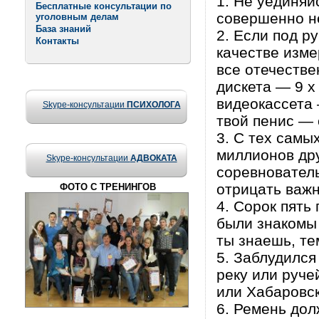
1. Не уединяй
Бесплатные консультации по
совершенно не
уголовным делам
База знаний
2. Если под р
Контакты
качестве изме
все отечестве
дискета — 9 х 
видеокассета 
Skype-консультации
ПСИХОЛОГА
твой пенис — 
3. С тех самы
миллионов дру
Skype-консультации
АДВОКАТА
соревнователь
отрицать важн
ФОТО С ТРЕНИНГОВ
4. Сорок пять
были знакомы
ты знаешь, те
5. Заблудился
реку или руче
или Хабаровск
6. Ремень дол