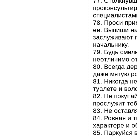
77. Столкнувш
проконсульти
специалистам
78. Проси при
ее. Выпиши на
заслуживают п
начальнику.
79. Будь смел
неотличимо от
80. Всегда де
даже мятую ро
81. Никогда н
туалете и вол
82. Не покуп
прослужит теб
83. Не оставл
84. Ровная и 
характере и о
85. Паркуйся 