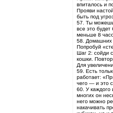
впиталось и п
Прояви настой
быть под угро
57. Ты можешь
все это будет
меньше 8 часо
58. Домашних 
Попробуй «сте
Шаг 2: сойди с
кошки. Повтор
Для увеличени
59. Есть толь
работает: «Пр
чего — и это 
60. У каждого
многих он нес
него можно р
накачивать пр