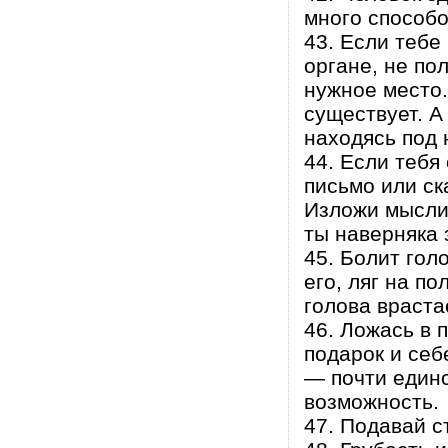
много способо
43. Если тебе
органе, не по
нужное место.
существует. А
находясь под 
44. Если тебя
письмо или ск
Изложи мысли 
ты наверняка 
45. Болит гол
его, ляг на по
голова враста
46. Ложась в 
подарок и себ
— почти единс
возможность.
47. Подавай с