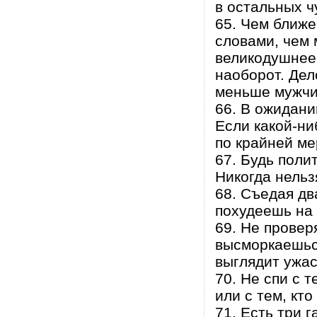
в остальных ч
65. Чем ближе
словами, чем 
великодушнее
наоборот. Дел
меньше мужчин
66. В ожидани
Если какой-ни
по крайней ме
67. Будь поли
Никогда нельз
68. Съедая дв
похудеешь на 5
69. Не провер
высморкаешься
выглядит ужас
70. Не спи с т
или с тем, кт
71. Есть три 