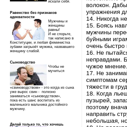
искали себя.
волокон. Дабы
упражнения дл
Равенство без признаков
адекватности
14. Никогда н
Мужчины и
15. Боясь нав
женщины
равны!
мужчины перес
И не спорьте,
буйными играм
так написано в
Конституции, и любая феминистка
очень быстро
зубами загрызёт мужика, назвавшего
женщину слабой.
16. Не пытайс
неправдами. Б
Сыноводство
чужое мнение
Чтобы не
мучиться
17. Не заним
симптомам се
тяжести в груд
«свиноводством» - это когда из сына
уже вырос свин - полезно
18. Когда лье
заниматься «сыноводством»,
пузырей, запа
пока есть шанс воспитать из
маленького мальчика достойного
поэтому внача
мужчину.
направить стр
небольшая, но
Делай только то, что хочешь