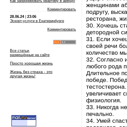
Как забронировать квартиру в аренду
женщинами аб
Комментировать
подругу, выск
28.06.24
|
23:06
ресторана, жи
Эскорт-услуги в Екатеринбурге
30. Хочешь ст
Комментировать
детородной си
31. Если хоче
своей речи бо
Все статьи,
количество мы
размещённые на сайте
32. Согласно 
Просто хорошая жизнь
любого рода п
Жизнь без страха - это
Длительное п
другая жизнь!
победе. Побед
тестостерона.
увеличивает с
физиология.
33. Никогда н
печально.
34. Умей спас