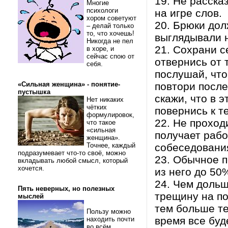
19. Не расск
Многие
психологи
на игре слов.
хором советуют
20. Брюки дол
– делай только
то, что хочешь!
выглядывали н
Никогда не пел
21. Сохрани 
в хоре, и
сейчас спою от
отвернись от 
себя.
послушай, что
«Сильная женщина» - понятие-
повтори посл
пустышка
скажи, что в 
Нет никаких
чётких
повернись к т
формулировок,
22. Не прохо
что такое
«сильная
получает рабо
женщина».
Точнее, каждый
собеседовани
подразумевает что-то своё, можно
23. Обычное п
вкладывать любой смысл, который
хочется.
из него до 50
24. Чем дольш
Пять неверных, но полезных
трещину на п
мыслей
тем больше те
Пользу можно
время все буд
находить почти
во всём.