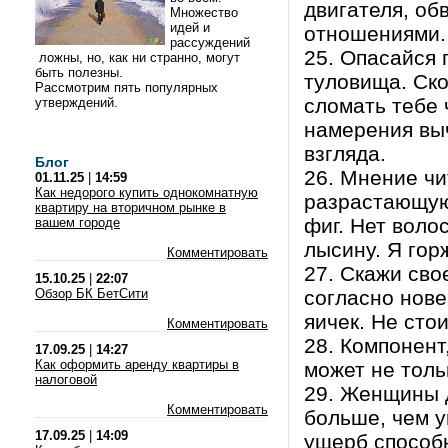
двигателя, о
Множество
идей и
отношениями.
рассуждений
25. Опасайся 
ложны, но, как ни странно, могут
быть полезны.
туловища. Ск
Рассмотрим пять популярных
сломать тебе 
утверждений.
намерения вы
взгляда.
Блог
26. Мнение чи
01.11.25
|
14:59
Как недорого купить однокомнатную
разрастающуюс
квартиру на вторичном рынке в
фиг. Нет воло
вашем городе
лысину. Я гор
Комментировать
27. Скажи свое
15.10.25
|
22:07
Обзор БК БетСити
согласно нове
яичек. Не сто
Комментировать
28. Компонен
17.09.25
|
14:27
Как оформить аренду квартиры в
может не толь
налоговой
29. Женщины 
Комментировать
больше, чем у
17.09.25
|
14:09
ущерб способ