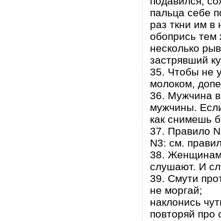
подавился, со
пальца себе п
раз ткни им в
обопрись тем 
несколько рыв
застрявший ку
35. Чтобы не 
молоком, допе
36. Мужчина в
мужчины. Если
как снимешь б
37. Правило N
N3: см. правил
38. Женщинам
слушают. И с
39. Смути про
не моргай;
наклонись чут
повторяй про 