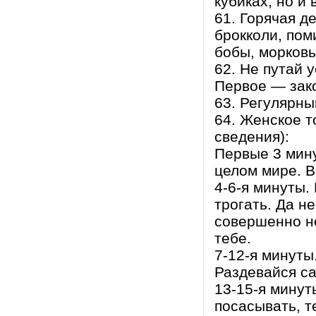
кубиках, но и
61. Горячая д
брокколи, пом
бобы, морковь
62. Не путай 
Первое — зак
63. Регулярны
64. Женское т
сведения):
Первые 3 мину
целом мире. В
4-6-я минуты.
трогать. Да не
совершенно н
тебе.
7-12-я минуты
Раздевайся са
13-15-я минут
посасывать, т