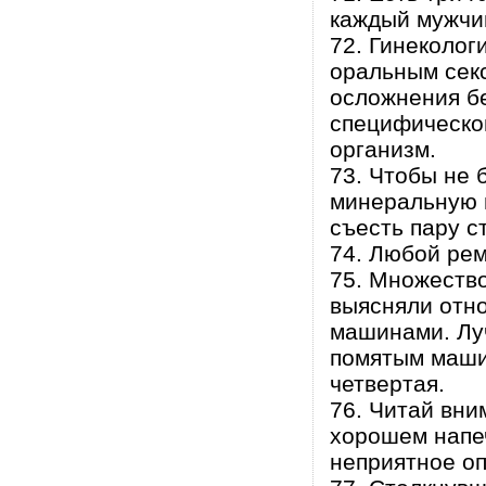
каждый мужчин
72. Гинеколог
оральным сек
осложнения бе
специфическо
организм.
73. Чтобы не 
минеральную в
съесть пару с
74. Любой рем
75. Множество
выясняли отн
машинами. Лу
помятым маши
четвертая.
76. Читай вни
хорошем напе
неприятное о