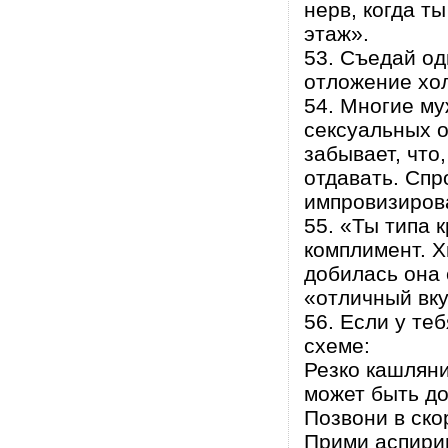
нерв, когда т
этаж».
53. Съедай од
отложение хол
54. Многие му
сексуальных о
забывает, что
отдавать. Спр
импровизиров
55. «Ты типа
комплимент. Х
добилась она 
«отличный вку
56. Если у те
схеме:
Резко кашляни
может быть до
Позвони в ско
Прими аспирин