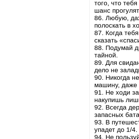
того, что теб
шанс прогулят
86. Любую, д
полоскать в х
87. Когда тебя
сказать «спас
88. Подумай д
тайной.
89. Для свида
дело не залад
90. Никогда н
машину, даже 
91. Не ходи з
накупишь лиш
92. Всегда де
запасных бата
93. В путешес
упадет до 1/4.
94. Не пользу