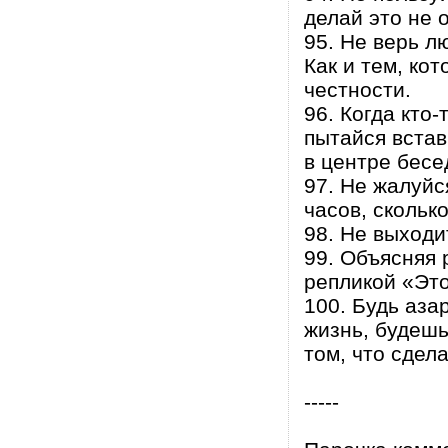
делай это не 
95. Не верь л
Как и тем, ко
честности.
96. Когда кто
пытайся встав
в центре бесе
97. Не жалуйс
часов, скольк
98. Не выходи
99. Объясняя 
репликой «Это
100. Будь аза
жизнь, будешь
том, что сдела
-----