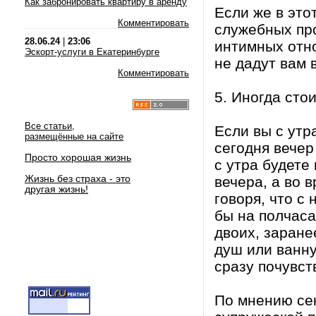
Как забронировать квартиру в аренду
Если же в это
Комментировать
служебных про
28.06.24
|
23:06
интимных отно
Эскорт-услуги в Екатеринбурге
не дадут вам 
Комментировать
5. Иногда сто
Все статьи,
Если вы с утр
размещённые на сайте
сегодня вечер 
Просто хорошая жизнь
с утра будете
Жизнь без страха - это
вечера, а во 
другая жизнь!
говоря, что с
бы на полчаса
двоих, заране
душ или ванну
сразу почувст
По мнению сек