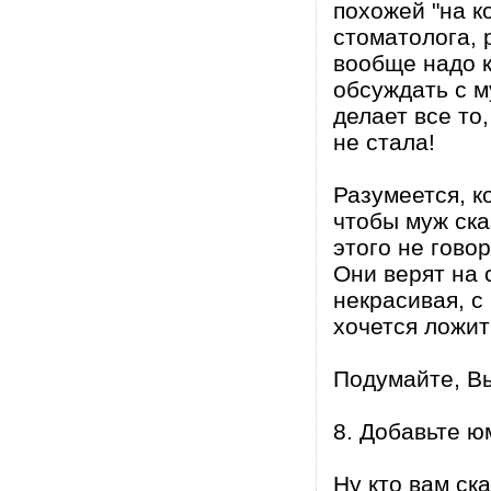
похожей "на к
стоматолога, 
вообще надо к
обсуждать с м
делает все то
не стала!
Разумеется, к
чтобы муж ска
этого не гово
Они верят на 
некрасивая, с
хочется ложит
Подумайте, В
8. Добавьте ю
Ну кто вам ск