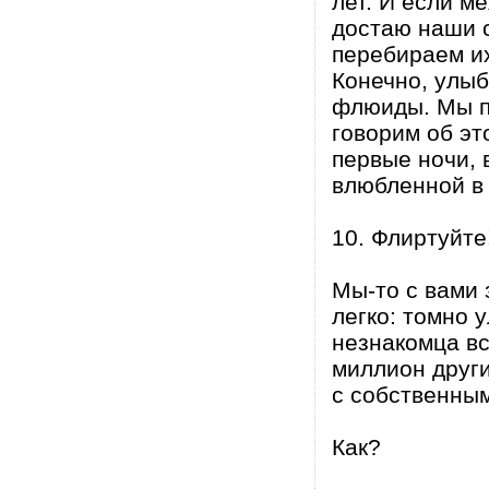
лет. И если м
достаю наши 
перебираем их
Конечно, улы
флюиды. Мы по
говорим об эт
первые ночи, 
влюбленной в 
10. Флиртуйте
Мы-то с вами 
легко: томно у
незнакомца вс
миллион друг
с собственны
Как?