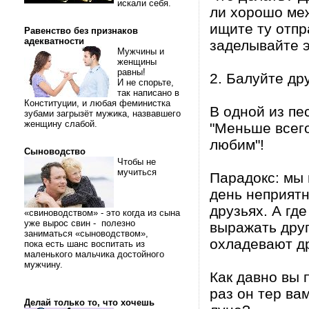
искали себя.
ли хорошо меж
ищите ту отпр
Равенство без признаков
адекватности
заделывайте 
Мужчины и
женщины
равны!
2. Балуйте дру
И не спорьте,
так написано в
Конституции, и любая феминистка
В одной из пе
зубами загрызёт мужика, назвавшего
женщину слабой.
"Меньше всего
любим"!
Сыноводство
Чтобы не
мучиться
Парадокс: мы 
день неприятн
друзьях. А гд
«свиноводством» - это когда из сына
уже вырос свин - полезно
выражать друг
заниматься «сыноводством»,
охладевают дру
пока есть шанс воспитать из
маленького мальчика достойного
мужчину.
Как давно вы 
раз он тер ва
Делай только то, что хочешь