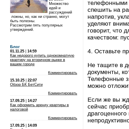
телефонными з
Множество
идей и
спешить на ра
рассуждений
напротив, укл
ложны, но, как ни странно, могут
быть полезны.
уделяют внима
Рассмотрим пять популярных
говорит, что 
утверждений.
качеством: пу
Блог
4. Оставьте п
01.11.25
|
14:59
Как недорого купить однокомнатную
квартиру на вторичном рынке в
Не тащите в 
вашем городе
документы, ко
Комментировать
Телефонные зв
15.10.25
|
22:07
Обзор БК БетСити
можно отложи
Комментировать
Если же вы жд
17.09.25
|
14:27
Как оформить аренду квартиры в
сейчас приобр
налоговой
драгоценного 
Комментировать
непродуктивно
17.09.25
|
14:09