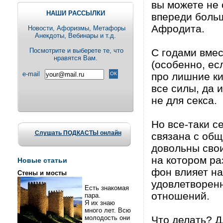
вы можете не 
НАШИ РАССЫЛКИ
впереди больш
Афродита.
Новости, Aфоризмы, Метафоры
Анекдоты, Вебинары и т.д.
Посмотрите и выберете те, что
С годами вмес
нравятся Вам.
(особенно, е
e-mail
про лишние к
все силы, да 
не для секса.
Но все-таки с
Слушать ПОДКАСТЫ онлайн
связана с общ
довольны сво
на котором ра
Новые статьи
фон влияет на
Стены и мосты
удовлетворенн
Есть знакомая
отношений.
пара.
Я их знаю
много лет. Всю
молодость они
Что делать? Д