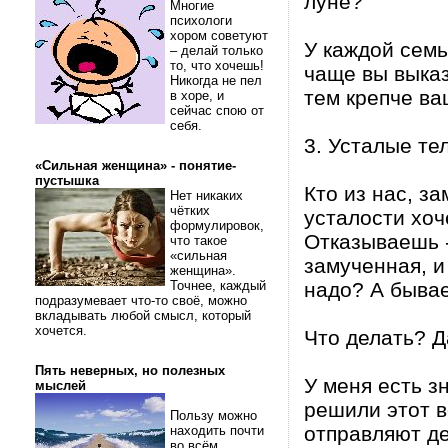
луне?
Многие
психологи
хором советуют
У каждой семь
– делай только
то, что хочешь!
чаще вы выказ
Никогда не пел
тем крепче ва
в хоре, и
сейчас спою от
себя.
3. Усталые те
«Сильная женщина» - понятие-
пустышка
Кто из нас, з
Нет никаких
чётких
усталости хоч
формулировок,
Отказываешь -
что такое
«сильная
замученная, и
женщина».
Точнее, каждый
надо? А бывает
подразумевает что-то своё, можно
вкладывать любой смысл, который
хочется.
Что делать? Д
Пять неверных, но полезных
У меня есть з
мыслей
решили этот в
Пользу можно
отправляют де
находить почти
во всём.