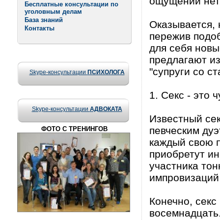
ощущений нет.
Бесплатные консультации по
уголовным делам
База знаний
Оказывается, 
Контакты
пережив подоб
для себя новы
предлагают из
"супруги со ст
Skype-консультации
ПСИХОЛОГА
1. Секс - это 
Skype-консультации
АДВОКАТА
Известный сек
певческим дуэ
ФОТО С ТРЕНИНГОВ
каждый свою п
приобретут ин
участника тон
импровизаций,
Конечно, секс 
восемнадцать.