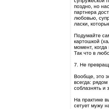
супружеской п
поздно, но на
партнера дост
любовью, супру
ласки, которы
Подумайте сам
картошкой (ха
момент, когда
Так что в люб
7. Не превращ
Вообще, это з
всегда: рядом
соблазнять и 
На практике в
сетует мужу н