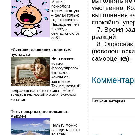
выполнять не 
Многие
психологи
умственно. Ко
хором советуют
выполнения за
– делай только
то, что хочешь!
спокойно, уве
Никогда не пел
7. Время зад
в хоре, и
сейчас спою от
реакций.
себя.
8. Опросник С
«Сильная женщина» - понятие-
(поведенчески
пустышка
самооценка).
Нет никаких
чётких
формулировок,
что такое
«сильная
Комментар
женщина».
Точнее, каждый
подразумевает что-то своё, можно
вкладывать любой смысл, который
хочется.
Нет комментариев
Пять неверных, но полезных
мыслей
Пользу можно
находить почти
во всём.