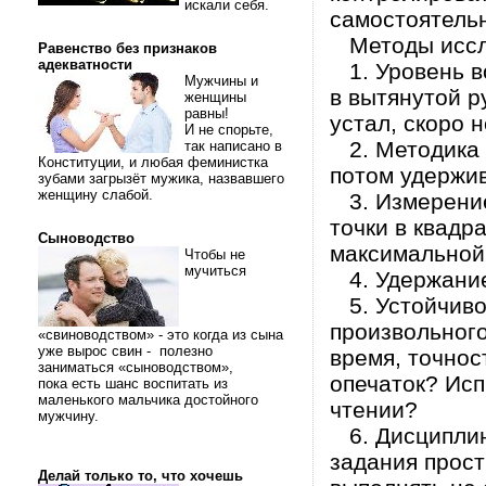
искали себя.
самостоятельн
Методы иссл
Равенство без признаков
адекватности
1. Уровень во
Мужчины и
в вытянутой ру
женщины
равны!
устал, скоро н
И не спорьте,
2. Методика 
так написано в
Конституции, и любая феминистка
потом удержив
зубами загрызёт мужика, назвавшего
женщину слабой.
3. Измерение 
точки в квадра
Сыноводство
максимальной
Чтобы не
мучиться
4. Удержание
5. Устойчивос
произвольного
«свиноводством» - это когда из сына
уже вырос свин - полезно
время, точнос
заниматься «сыноводством»,
опечаток? Ис
пока есть шанс воспитать из
маленького мальчика достойного
чтении?
мужчину.
6. Дисциплини
задания прост
Делай только то, что хочешь