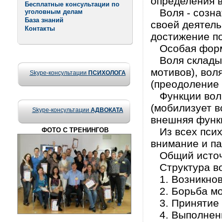
определения в
Бесплатные консультации по
Воля - созна
уголовным делам
База знаний
своей деятел
Контакты
достижение по
Особая форма
Воля складыва
мотивов), вол
Skype-консультации
ПСИХОЛОГА
(преодоление 
Функции воли:
(мобилизует в
Skype-консультации
АДВОКАТА
внешняя функц
Из всех псих
ФОТО С ТРЕНИНГОВ
внимание и па
Общий источн
Структура во
1. Возникнов
2. Борьба мо
3. Принятие 
4. Выполнени