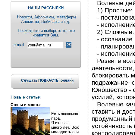
Волевые дей
НАШИ РАССЫЛКИ
1) Простые:
- постановка
Новости, Aфоризмы, Метафоры
Анекдоты, Вебинары и т.д.
- исполнени
Посмотрите и выберете те, что
2) Сложные:
нравятся Вам.
- осознание ц
e-mail
- планировани
- исполнение
Развите воли 
деятельности,
блокировать м
Слушать ПОДКАСТЫ онлайн
подражание, с
Юношество - 
усилий, котор
Новые статьи
Волевые каче
Стены и мосты
ставить и дос
Есть знакомая
продуманный 
пара.
Я их знаю
устойчивость 
много лет. Всю
молодость они
контролироват