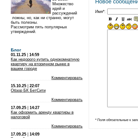
Новое сообщен
Множество
идей и
Имя*:
рассуждений
ложны, но, как ни странно, могут
быть полезны.
Рассмотрим пять популярных
утверждений.
Блог
01.11.25
|
14:59
Как недорого купить однокомнатную
квартиру на вторичном рынке в
вашем городе
Комментировать
15.10.25
|
22:07
Обзор БК БетСити
Комментировать
17.09.25
|
14:27
Как оформить аренду квартиры в
налоговой
* Поля обязательные к за
Комментировать
17.09.25
|
14:09