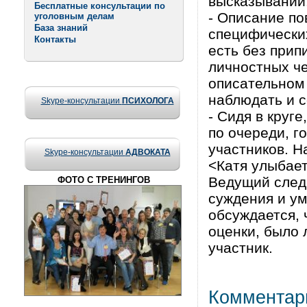
высказываний
Бесплатные консультации по
- Описание п
уголовным делам
База знаний
специфических
Контакты
есть без прип
личностных че
описательном 
наблюдать и с
Skype-консультации
ПСИХОЛОГА
- Сидя в круг
по очереди, г
участников. Н
Skype-консультации
АДВОКАТА
<Катя улыбает
Ведущий следи
ФОТО С ТРЕНИНГОВ
суждения и у
обсуждается, 
оценки, было 
участник.
Комментар