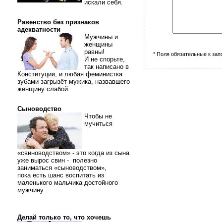
искали себя.
Равенство без признаков
адекватности
Мужчины и
женщины
равны!
* Поля обязательные к за
И не спорьте,
так написано в
Конституции, и любая феминистка
зубами загрызёт мужика, назвавшего
женщину слабой.
Сыноводство
Чтобы не
мучиться
«свиноводством» - это когда из сына
уже вырос свин - полезно
заниматься «сыноводством»,
пока есть шанс воспитать из
маленького мальчика достойного
мужчину.
Делай только то, что хочешь