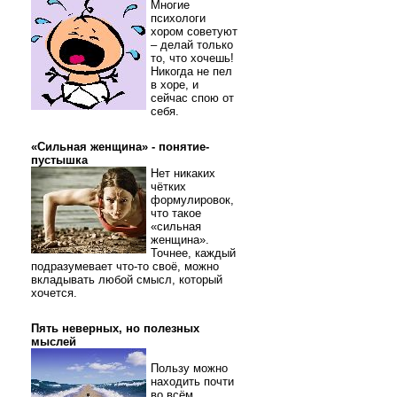
Многие
психологи
хором советуют
– делай только
то, что хочешь!
Никогда не пел
в хоре, и
сейчас спою от
себя.
«Сильная женщина» - понятие-
пустышка
Нет никаких
чётких
формулировок,
что такое
«сильная
женщина».
Точнее, каждый
подразумевает что-то своё, можно
вкладывать любой смысл, который
хочется.
Пять неверных, но полезных
мыслей
Пользу можно
находить почти
во всём.