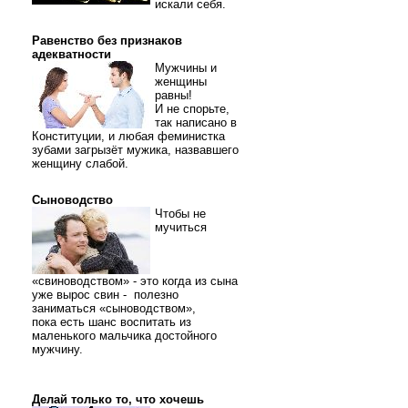
искали себя.
Равенство без признаков
адекватности
Мужчины и
женщины
равны!
И не спорьте,
так написано в
Конституции, и любая феминистка
зубами загрызёт мужика, назвавшего
женщину слабой.
Сыноводство
Чтобы не
мучиться
«свиноводством» - это когда из сына
уже вырос свин - полезно
заниматься «сыноводством»,
пока есть шанс воспитать из
маленького мальчика достойного
мужчину.
Делай только то, что хочешь