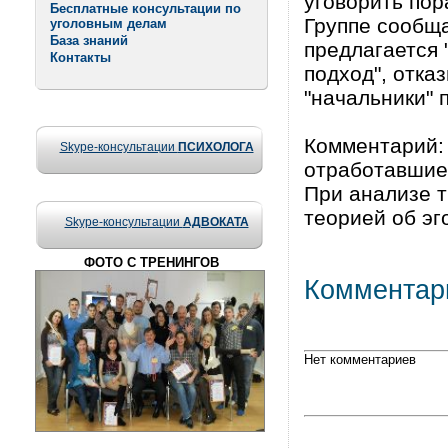
уговорить пор
Бесплатные консультации по
Группе сообща
уголовным делам
База знаний
предлагается 
Контакты
подход", отка
"начальники" 
Комментарий: 
Skype-консультации
ПСИХОЛОГА
отработавшие
При анализе т
теорией об эг
Skype-консультации
АДВОКАТА
ФОТО С ТРЕНИНГОВ
Комментар
Нет комментариев