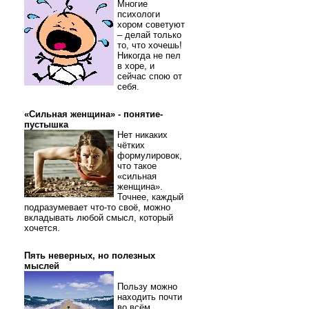
Многие
психологи
хором советуют
– делай только
то, что хочешь!
Никогда не пел
в хоре, и
сейчас спою от
себя.
«Сильная женщина» - понятие-
пустышка
Нет никаких
чётких
формулировок,
что такое
«сильная
женщина».
Точнее, каждый
подразумевает что-то своё, можно
вкладывать любой смысл, который
хочется.
Пять неверных, но полезных
мыслей
Пользу можно
находить почти
во всём.