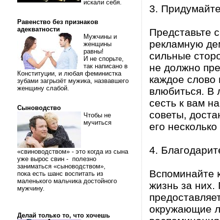
искали себя.
3. Придумайте
Равенство без признаков
адекватности
Представьте с
Мужчины и
рекламную де
женщины
равны!
сильные сторо
И не спорьте,
не должно пр
так написано в
Конституции, и любая феминистка
каждое слово 
зубами загрызёт мужика, назвавшего
женщину слабой.
влюбиться. В 
сесть к вам н
Сыноводство
советы, доста
Чтобы не
мучиться
его несколько 
4. Благодарит
«свиноводством» - это когда из сына
уже вырос свин - полезно
заниматься «сыноводством»,
Вспоминайте 
пока есть шанс воспитать из
маленького мальчика достойного
жизнь за них.
мужчину.
предоставляет
окружающие л
Делай только то, что хочешь