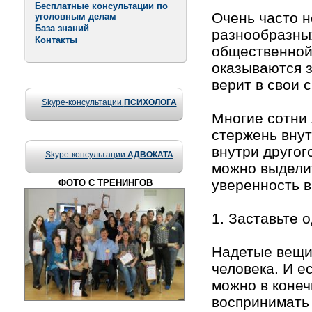
Бесплатные консультации по
Очень часто 
уголовным делам
База знаний
разнообразных
Контакты
общественной
оказываются з
верит в свои 
Skype-консультации
ПСИХОЛОГА
Многие сотни 
стержень внут
внутри другог
Skype-консультации
АДВОКАТА
можно выделит
уверенность в
ФОТО С ТРЕНИНГОВ
1. Заставьте 
Надетые вещи
человека. И е
можно в конеч
воспринимать 