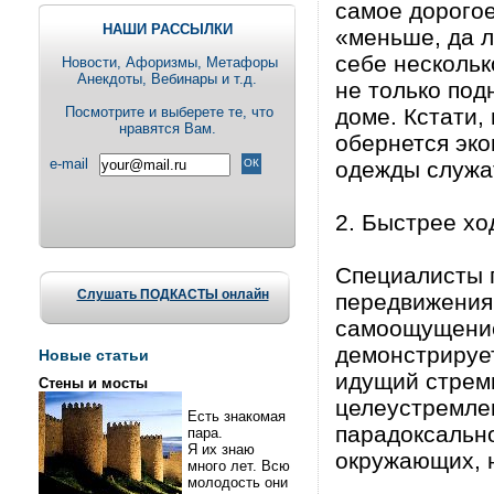
самое дорогое
НАШИ РАССЫЛКИ
«меньше, да 
себе нескольк
Новости, Aфоризмы, Метафоры
Анекдоты, Вебинары и т.д.
не только под
Посмотрите и выберете те, что
доме. Кстати,
нравятся Вам.
обернется эко
e-mail
одежды служа
2. Быстрее хо
Специалисты г
Слушать ПОДКАСТЫ онлайн
передвижения 
самоощущение
демонстрирует
Новые статьи
идущий стреми
Стены и мосты
целеустремле
Есть знакомая
парадоксально
пара.
Я их знаю
окружающих, н
много лет. Всю
молодость они