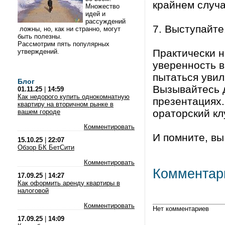
крайнем случа
Множество
идей и
рассуждений
7. Выступайте
ложны, но, как ни странно, могут
быть полезны.
Рассмотрим пять популярных
Практически н
утверждений.
уверенность в
пытаться увил
Блог
Вызывайтесь 
01.11.25
|
14:59
Как недорого купить однокомнатную
презентациях.
квартиру на вторичном рынке в
ораторский кл
вашем городе
Комментировать
И помните, вы
15.10.25
|
22:07
Обзор БК БетСити
Комментировать
Комментар
17.09.25
|
14:27
Как оформить аренду квартиры в
налоговой
Комментировать
Нет комментариев
17.09.25
|
14:09