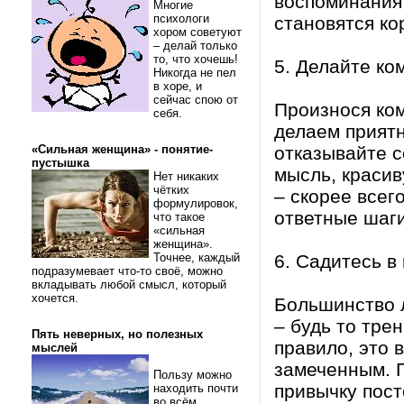
воспоминания 
Многие
психологи
становятся ко
хором советуют
– делай только
то, что хочешь!
5. Делайте ко
Никогда не пел
в хоре, и
сейчас спою от
Произнося ком
себя.
делаем приятн
«Сильная женщина» - понятие-
отказывайте с
пустышка
мысль, красив
Нет никаких
чётких
– скорее всег
формулировок,
ответные шаги
что такое
«сильная
женщина».
Точнее, каждый
6. Садитесь в
подразумевает что-то своё, можно
вкладывать любой смысл, который
хочется.
Большинство л
– будь то тре
Пять неверных, но полезных
правило, это 
мыслей
замеченным. П
Пользу можно
привычку пост
находить почти
во всём.