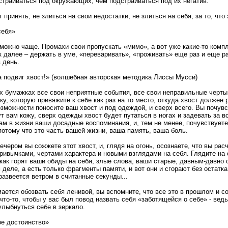
страиваться под окружающих, чем подстраиваться под их негатив.
 принять, не злиться на свои недостатки, не злиться на себя, за то, чт
себя»
 можно чаще. Промахи свои пропускать «мимо», а вот уже какие-то комп
к далее – держать в уме, «переваривать», «проживать» еще раз и еще р
 день.
 подвиг хвост!» (волшебная авторская методика Лиссы Мусси)
 бумажках все свои неприятные события, все свои неправильные черты 
ку, которую привяжите к себе как раз на то место, откуда хвост должен р
озможности поносите ваш хвост и под одеждой, и сверх всего. Вы почув
 вам кожу, сверх одежды хвост будет путаться в ногах и задевать за в
ам в жизни ваши досадные воспоминания, и, тем не менее, почувствуете
потому что это часть вашей жизни, ваша память, ваша боль.
вечером вы сожжете этот хвост, и, глядя на огонь, осознаете, что вы ра
ривычками, чертами характера и новыми взглядами на себя. Глядите на 
 как горят ваши обиды на себя, злые слова, ваши старые, давным-давно
 деле, а есть только фрагменты памяти, и вот они и сгорают без остатка
развеется ветром в считанные секунды...
мается обозвать себя ленивой, вы вспомните, что все это в прошлом и с
что-то, чтобы у вас был повод назвать себя «заботящейся о себе» - ведь
улыбнуться себе в зеркало.
е достоинство»