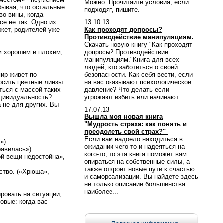
Можно. Прочитайте условия, если
бывая, что остальные
подходят, пишите.
во вины, когда
се не так. Одно из
13.10.13
ожет, родителей уже
Как проходят допросы?
Противодействие манипуляциям.
Скачать новую книгу "Как проходят
ем хорошим и плохим,
допросы? Противодействие
манипуляциям."Книга для всех
людей, кто заботиться о своей
мир живет по
безопасности. Как себя вести, если
осить цветные линзы
на вас оказывают психологическое
ться с массой таких
давление? Что делать если
ндивидуальность?
угрожают избить или начинают...
 не для других. Вы
17.07.13
Вышла моя новая книга
"Мудрость страха: как понять и
преодолеть свой страх?"
Если вам надоело находиться в
»)
ожидании чего-то и надеяться на
равилась»)
кого-то, то эта книга поможет вам
той вещи недостойна»,
опираться на собственные силы, а
также откроет новые пути к счастью
ство. («Хрюша»,
и самореализации. Вы найдете здесь
не только описание большинства
наиболее...
ировать на ситуации,
овые: когда вас