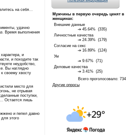
Полезная информация
о злитесь на себя…
Мужчины в первую очередь ценят в
женщинах:
Внешние данные
лименты, удачно
-»
45.64% (335)
аз. Время выполнения
Личностные качества
-»
24.39% (179)
Согласие на секс
-»
16.89% (124)
характера, и
Ум
асти, и походите так
-»
9.67% (71)
ствуете неудобство,
Деловые качества
се. Вы наглядно
-»
3.41% (25)
 к своему хвосту
Всего проголосовало: 734
Другие опросы
счистили место для
огонь, не отрывая
 сделанные поступки,
... Остается лишь
ожжено и пепел давно
 для этого