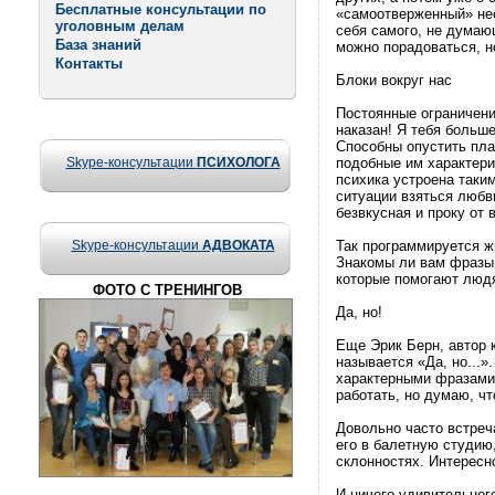
Бесплатные консультации по
«самоотверженный» нес
уголовным делам
себя самого, не думаю
База знаний
можно порадоваться, н
Контакты
Блоки вокруг нас
Постоянные ограничени
наказан! Я тебя больше
Способны опустить план
Skype-консультации
ПСИХОЛОГА
подобные им характери
психика устроена таким
ситуации взяться любв
безвкусная и проку от в
Skype-консультации
АДВОКАТА
Так программируется ж
Знакомы ли вам фразы: 
которые помогают людя
ФОТО С ТРЕНИНГОВ
Да, но!
Еще Эрик Берн, автор 
называется «Да, но...»
характерными фразами т
работать, но думаю, ч
Довольно часто встреч
его в балетную студию
склонностях. Интересн
И ничего удивительног