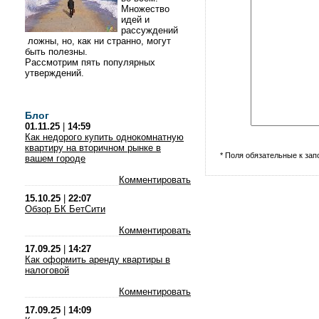
Множество
идей и
рассуждений
ложны, но, как ни странно, могут
быть полезны.
Рассмотрим пять популярных
утверждений.
Блог
01.11.25
|
14:59
Как недорого купить однокомнатную
квартиру на вторичном рынке в
* Поля обязательные к за
вашем городе
Комментировать
15.10.25
|
22:07
Обзор БК БетСити
Комментировать
17.09.25
|
14:27
Как оформить аренду квартиры в
налоговой
Комментировать
17.09.25
|
14:09