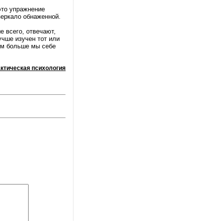
это упражнение
зеркало обнаженной.
 всего, отвечают,
учше изучен тот или
тем больше мы себе
ктическая психология