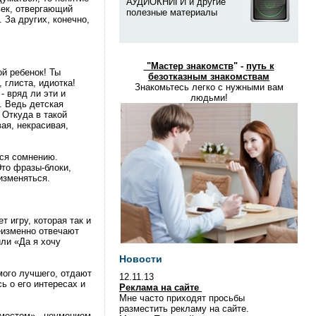
АУДИОКНИГИ и другие
век, отвергающий
полезные материалы
 За других, конечно,
"
Мастер знакомств
" -
путь к
ой ребенок! Ты
безотказным знакомствам
 глиста, идиотка!
Знакомьтесь легко с нужными вам
- вряд ли эти и
людьми!
. Ведь детская
 Откуда в такой
ая, некрасивая,
тся сомнению.
Это фразы-блоки,
изменяться.
 игру, которая так и
неизменно отвечают
или «Да я хочу
Новости
мого лучшего, отдают
12.11.13
ь о его интересах и
Реклама на сайте
Мне часто приходят просьбы
разместить рекламу на сайте.
 местом» - неумением