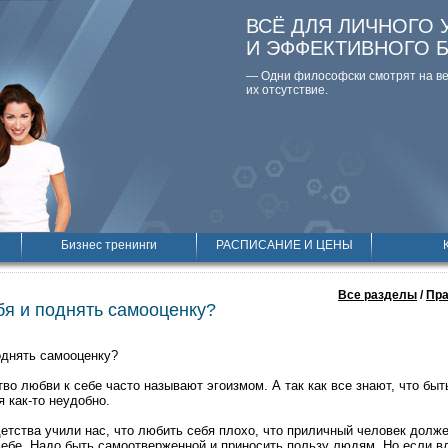
ВСЁ ДЛЯ ЛИЧНОГО 
И ЭФФЕКТИВНОГО 
— Одни философски смотpят на вещ
их отсутствие.
Бизнес тренинги
РАСПИСАНИЕ И ЦЕНЫ
Все разделы
/
Пра
бя и поднять самооценку?
однять самооценку?
во любви к себе часто называют эгоизмом. А так как все знают, что быт
 как-то неудобно.
детства учили нас, что любить себя плохо, что приличный человек долж
 себе. Надо быть самоотверженной и приносить пользу людям. Но если в