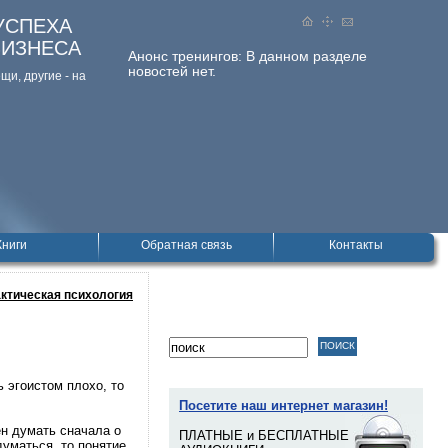
УСПЕХА
БИЗНЕСА
Анонс тренингов:
В данном разделе
новостей нет.
и, дpугие - на
Книги
Обратная связь
Контакты
ктическая психология
ь эгоистом плохо, то
Посетите наш интернет магазин!
ен думать сначала о
ПЛАТНЫЕ и БЕСПЛАТНЫЕ
думаться, то понятие