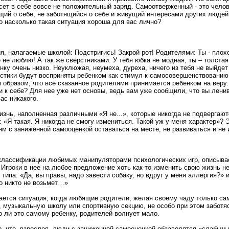
ет в себе вовсе не положительный заряд. Самоотверженный - это чело
щий о себе, не заботящийся о себе и живущий интересами других людей.
о насколько такая ситуация хороша для вас лично?
я, налагаемые школой: Подстригись! Закрой рот! Родителями: Ты - плох
 не люблю! А так же сверстниками: У тебя юбка не модная, ты – толстая,
ку очень низко. Неуклюжая, неумеха, дуреха, ничего из тебя не выйдет 
стики будут восприняты ребенком как стимул к самосовершенствованию
 образом, что все сказанное родителями принимается ребенком на веру.
и к себе? Для нее уже нет основы, ведь вам уже сообщили, что вы ленив
ас никакого.
изнь, наполненная различными «Я не...», которые никогда не подвергаю
«Я такая. Я никогда не смогу измениться. Такой уж у меня характер»? 
м с заниженной самооценкой оставаться на месте, не развиваться и не 
классификации любимых манипуляторами психологических игр, описывает
. Игроки в нее на любое предложение хоть как-то изменить свою жизнь 
ипа: «Да, вы правы, надо завести собаку, но вдруг у меня аллергия?» 
то никто не возьмет…»
ается ситуация, когда любящие родители, желая своему чаду только са
, музыкальную школу или спортивную секцию, не особо при этом заботяс
о ли это самому ребенку, родителей волнует мало.
о, что, взрослея, люди с заниженной самооценкой обзаводятся «слабым