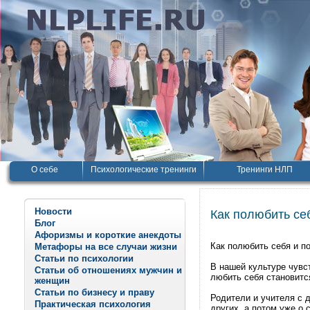
О себе
Психологические тренинги
Тренинги НЛП
Новости
Как полюбить се
Блог
Афоризмы и короткие анекдоты
Как полюбить себя и п
Метафоры на все случаи жизни
Статьи по психологии
В нашей культуре чувст
Статьи об отношениях мужчин и
любить себя становится
женщин
Статьи по бизнесу и праву
Родители и учителя с 
Практическая психология
других, а потом уже о