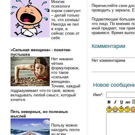
Многие
Перечисляйте свои дос
психологи
проводить у зеркала. 
хором советуют
– делай только
Подавляющее большинст
то, что хочешь!
что лицо. По мнению п
Никогда не пел
иной предмет, тем при
в хоре, и
нравимся. Время выпол
сейчас спою от
себя.
Комментарии
«Сильная женщина» - понятие-
пустышка
Нет никаких
Нет комментариев
чётких
формулировок,
что такое
«сильная
женщина».
Новое сообщен
Точнее, каждый
подразумевает что-то своё, можно
Имя*:
вкладывать любой смысл, который
хочется.
Пять неверных, но полезных
мыслей
Пользу можно
находить почти
во всём.