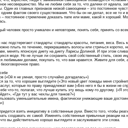
нное несовершенство. Мы не любим себя за то, что далеки от идеала, за
. Один из главных признаков низкой самооценки – это постоянное чувст
 одним фактом своего существования. Что бы он ни делал, все не то и в
 – постоянное стремление доказать папе или маме, какой я хороший. М
ась.
дый человек просто уникален и неповторим, понять себя, принять со вс
 нас подстерегают стандарты: стандарты красоты, питания, веса. Весь 
можно плыть по течению, перекрашивать волосы или стричься коротко, н
раве, менять японскую диету на диету Ларисы Долиной. И при этом слива
хся моде. Но не лучше ли сохранить свой собственный стиль, свою и
ся любимыми делами, покупать то, что вам нравится. Живите для себя, а
 безоговорочное право.
 себе
в («Ой я не умная, просто случайно догадалась»)
я за то, что хорошее выглядите («Это новый цвет помады меня стройнит
аслуг, которые по праву принадлежат вам («Без него я бы в жизни не сп
ебе что-то, полагая, что лучше купить эту вещь кому-то другому. («Я э
йдет», «Где тут у вас чехлы для танков?»)
ользовать уменьшительные имена, фактически унижающие ваше достоин
»)
ридется взять инициативу в собственные руки. Вместо того, чтобы реаг
чать создавать их самой. Изменять собственные привычные реакции на н
, что вы действительно хорошо выглядите и заслуживаете эти слова.