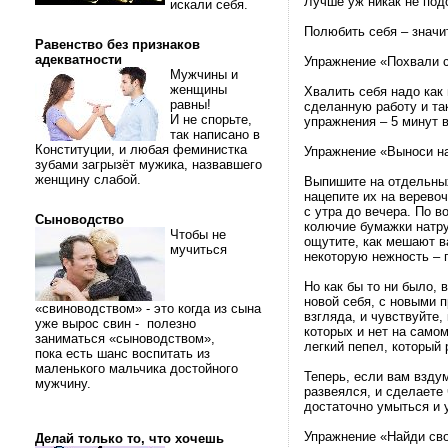
Лучше уж никак не под
искали себя.
Полюбить себя – значит
Равенство без признаков
адекватности
Упражнение «Похвали 
Мужчины и
женщины
Хвалить себя надо как
равны!
сделанную работу и та
И не спорьте,
упражнения – 5 минут в
так написано в
Конституции, и любая феминистка
Упражнение «Выноси на
зубами загрызёт мужика, назвавшего
женщину слабой.
Выпишите на отдельных
нацепите их на веревоч
с утра до вечера. По в
Сыноводство
колючие бумажки натрут
Чтобы не
ощутите, как мешают в
мучиться
некоторую нежность – 
Но как бы то ни было, 
новой себя, с новыми п
«свиноводством» - это когда из сына
взгляда, и чувствуйте,
уже вырос свин - полезно
которых и нет на самом
заниматься «сыноводством»,
легкий пепел, который 
пока есть шанс воспитать из
маленького мальчика достойного
Теперь, если вам взду
мужчину.
развеялся, и сделаете 
достаточно умыться и 
Упражнение «Найди сво
Делай только то, что хочешь