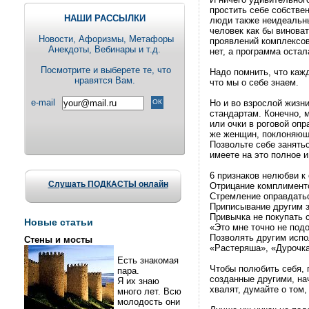
простить себе собстве
НАШИ РАССЫЛКИ
люди также неидеальны
человек как бы виноват
Новости, Aфоризмы, Метафоры
проявлений комплексов
Анекдоты, Вебинары и т.д.
нет, а программа остал
Посмотрите и выберете те, что
Надо помнить, что каж
нравятся Вам.
что мы о себе знаем.
e-mail
Но и во взрослой жизни
стандартам. Конечно, 
или очки в роговой оп
же женщин, поклоняющи
Позвольте себе занять
имеете на это полное и
6 признаков нелюбви к
Слушать ПОДКАСТЫ онлайн
Отрицание комплименто
Стремление оправдатьс
Приписывание другим з
Привычка не покупать с
Новые статьи
«Это мне точно не подо
Позволять другим исп
Стены и мосты
«Растеряша», «Дурочка
Есть знакомая
Чтобы полюбить себя, п
пара.
созданные другими, на
Я их знаю
хвалят, думайте о том
много лет. Всю
молодость они