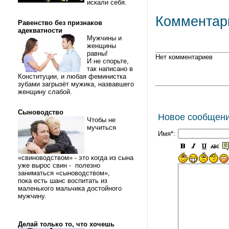
искали себя.
Комментар
Равенство без признаков
адекватности
Мужчины и
женщины
равны!
Нет комментариев
И не спорьте,
так написано в
Конституции, и любая феминистка
зубами загрызёт мужика, назвавшего
женщину слабой.
Сыноводство
Новое сообщен
Чтобы не
мучиться
Имя*:
«свиноводством» - это когда из сына
уже вырос свин - полезно
заниматься «сыноводством»,
пока есть шанс воспитать из
маленького мальчика достойного
мужчину.
Делай только то, что хочешь