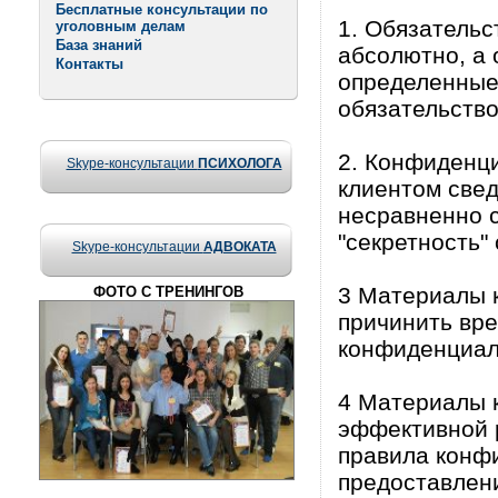
Бесплатные консультации по
1. Обязатель
уголовным делам
База знаний
абсолютно, а 
Контакты
определенные
обязательство
2. Конфиденци
Skype-консультации
ПСИХОЛОГА
клиентом свед
несравненно с
"секретность"
Skype-консультации
АДВОКАТА
3 Материалы к
ФОТО С ТРЕНИНГОВ
причинить вре
конфиденциал
4 Материалы 
эффективной р
правила конф
предоставлени