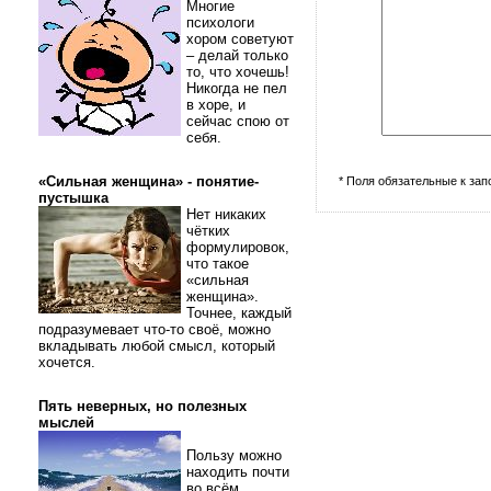
Многие
психологи
хором советуют
– делай только
то, что хочешь!
Никогда не пел
в хоре, и
сейчас спою от
себя.
«Сильная женщина» - понятие-
* Поля обязательные к за
пустышка
Нет никаких
чётких
формулировок,
что такое
«сильная
женщина».
Точнее, каждый
подразумевает что-то своё, можно
вкладывать любой смысл, который
хочется.
Пять неверных, но полезных
мыслей
Пользу можно
находить почти
во всём.