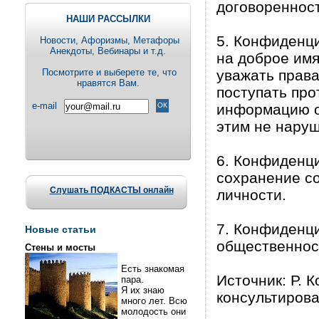
договоренност
НАШИ РАССЫЛКИ
5. Конфиденци
Новости, Aфоризмы, Метафоры
Анекдоты, Вебинары и т.д.
на доброе имя
Посмотрите и выберете те, что
уважать права
нравятся Вам.
поступать про
e-mail
информацию о
этим не наруш
6. Конфиденци
сохранение со
Слушать ПОДКАСТЫ онлайн
личности.
7. Конфиденци
Новые статьи
общественнос
Стены и мосты
Есть знакомая
Источник: Р. 
пара.
Я их знаю
консультиров
много лет. Всю
молодость они