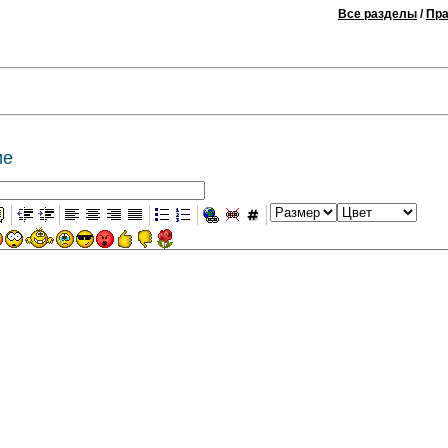
Все разделы
/
Пра
ие