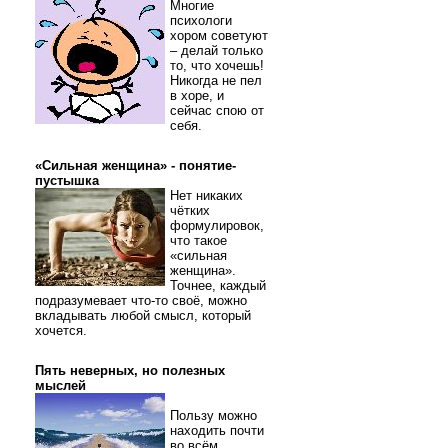
Многие
психологи
хором советуют
– делай только
то, что хочешь!
Никогда не пел
в хоре, и
сейчас спою от
себя.
«Сильная женщина» - понятие-
пустышка
Нет никаких
чётких
формулировок,
что такое
«сильная
женщина».
Точнее, каждый
подразумевает что-то своё, можно
вкладывать любой смысл, который
хочется.
Пять неверных, но полезных
мыслей
Пользу можно
находить почти
во всём.