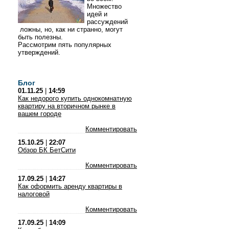
Множество
идей и
рассуждений
ложны, но, как ни странно, могут
быть полезны.
Рассмотрим пять популярных
утверждений.
Блог
01.11.25
|
14:59
Как недорого купить однокомнатную
квартиру на вторичном рынке в
вашем городе
Комментировать
15.10.25
|
22:07
Обзор БК БетСити
Комментировать
17.09.25
|
14:27
Как оформить аренду квартиры в
налоговой
Комментировать
17.09.25
|
14:09