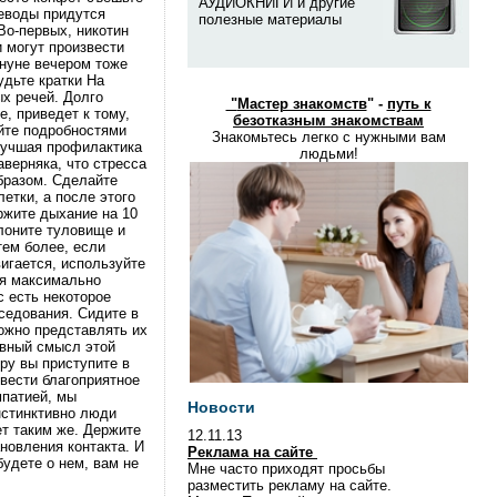
АУДИОКНИГИ и другие
еводы придутся
полезные материалы
Во-первых, никотин
 могут произвести
ануне вечером тоже
удьте кратки На
ых речей. Долго
"
Мастер знакомств
" -
путь к
, приведет к тому,
безотказным знакомствам
йте подробностями
Знакомьтесь легко с нужными вам
 лучшая профилактика
людьми!
верняка, что стресса
бразом. Сделайте
етки, а после этого
ржите дыхание на 10
клоните туловище и
тем более, если
игается, используйте
ия максимально
с есть некоторое
седования. Сидите в
Можно представлять их
авный смысл этой
ру вы приступите в
вести благоприятное
мпатией, мы
Новости
нстинктивно люди
ет таким же. Держите
12.11.13
ановления контакта. И
Реклама на сайте
будете о нем, вам не
Мне часто приходят просьбы
разместить рекламу на сайте.