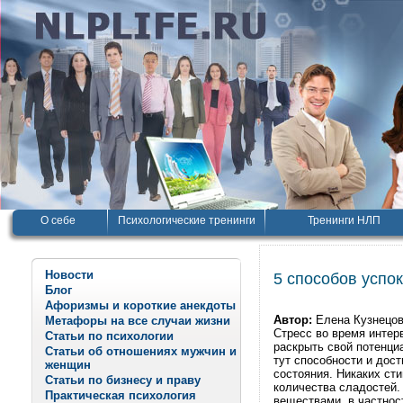
О себе
Психологические тренинги
Тренинги НЛП
Новости
5 способов успо
Блог
Афоризмы и короткие анекдоты
Автор:
Елена Кузнецо
Метафоры на все случаи жизни
Стресс во время интер
Статьи по психологии
раскрыть свой потенци
Статьи об отношениях мужчин и
тут способности и дос
женщин
состояния. Никаких ст
Статьи по бизнесу и праву
количества сладостей.
Практическая психология
веществами, в частнос