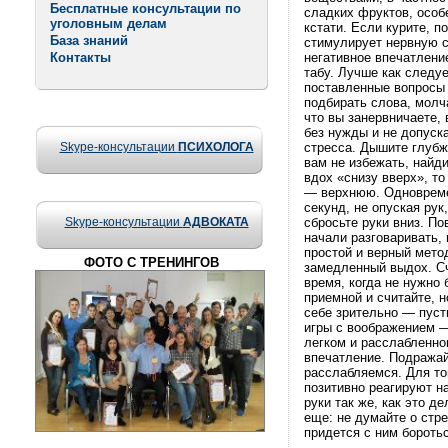
Бесплатные консультации по
сладких фруктов, особ
уголовным делам
кстати. Если курите, п
База знаний
стимулирует нервную с
Контакты
негативное впечатлени
табу. Лучше как следу
поставленные вопросы 
подбирать слова, молча
что вы занервничаете,
без нужды и не допуск
Skype-консультации
ПСИХОЛОГА
стресса. Дышите глубж
вам не избежать, найд
вдох «снизу вверх», то
— верхнюю. Одновремен
секунд, не опуская рук
Skype-консультации
АДВОКАТА
сбросьте руки вниз. По
начали разговаривать,
простой и верный мето
ФОТО С ТРЕНИНГОВ
замедленный выдох. Сч
время, когда не нужно
приемной и считайте, н
себе зрительно — пуст
игры с воображением —
легком и расслабленно
впечатление. Подражай
расслабляемся. Для то
позитивно реагируют н
руки так же, как это д
еще: не думайте о стре
придется с ним боротьс