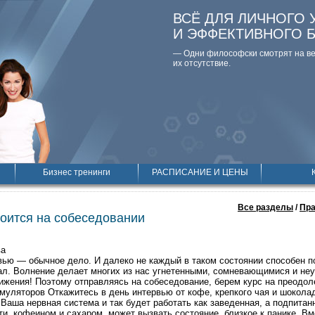
ВСЁ ДЛЯ ЛИЧНОГО 
И ЭФФЕКТИВНОГО 
— Одни философски смотpят на вещ
их отсутствие.
Бизнес тренинги
РАСПИСАНИЕ И ЦЕНЫ
Все разделы
/
Пра
коится на собеседовании
ва
вью — обычное дело. И далеко не каждый в таком состоянии способен по
ал. Волнение делает многих из нас угнетенными, сомневающимися и не
тижения! Поэтому отправляясь на собеседование, берем курс на преодол
имуляторов Откажитесь в день интервью от кофе, крепкого чая и шокола
 Ваша нервная система и так будет работать как заведенная, а подпит
ти, кофеином и сахаром, может вызвать состояние, близкое к панике. В