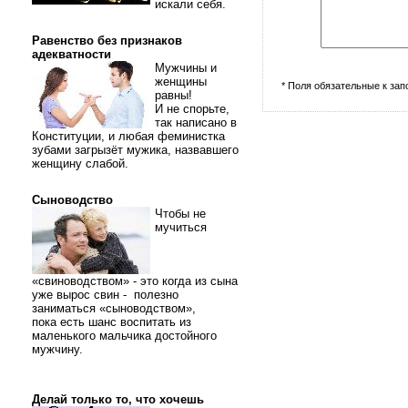
искали себя.
Равенство без признаков
адекватности
Мужчины и
женщины
* Поля обязательные к за
равны!
И не спорьте,
так написано в
Конституции, и любая феминистка
зубами загрызёт мужика, назвавшего
женщину слабой.
Сыноводство
Чтобы не
мучиться
«свиноводством» - это когда из сына
уже вырос свин - полезно
заниматься «сыноводством»,
пока есть шанс воспитать из
маленького мальчика достойного
мужчину.
Делай только то, что хочешь