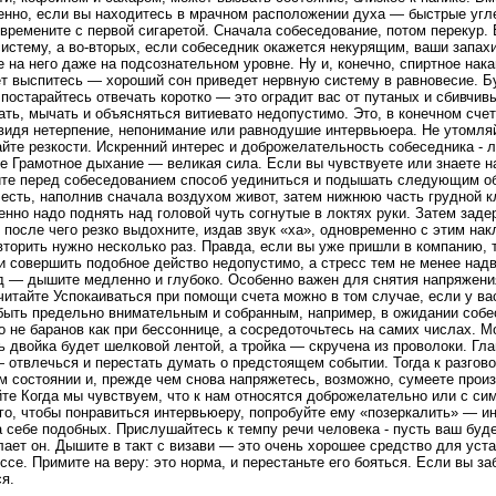
енно, если вы находитесь в мрачном расположении духа — быстрые угл
овремените с первой сигаретой. Сначала собеседование, потом перекур. 
истему, а во-вторых, если собеседник окажется некурящим, ваши запахи
е на него даже на подсознательном уровне. Ну и, конечно, спиртное нак
ет выспитесь — хороший сон приведет нервную систему в равновесие. Б
постарайтесь отвечать коротко — это оградит вас от путаных и сбивчив
ть, мычать и объясняться витиевато недопустимо. Это, в конечном счете
 видя нетерпение, непонимание или равнодушие интервьюера. Не утомля
айте резкости. Искренний интерес и доброжелательность собеседника -
е Грамотное дыхание — великая сила. Если вы чувствуете или знаете на
ите перед собеседованием способ уединиться и подышать следующим о
 есть, наполнив сначала воздухом живот, затем нижнюю часть грудной кл
но надо поднять над головой чуть согнутые в локтях руки. Затем заде
, после чего резко выдохните, издав звук «ха», одновременно с этим на
вторить нужно несколько раз. Правда, если вы уже пришли в компанию, 
 и совершить подобное действо недопустимо, а стресс тем не менее надв
д — дышите медленно и глубоко. Особенно важен для снятия напряжен
итайте Успокаиваться при помощи счета можно в том случае, если у ва
 быть предельно внимательным и собранным, например, в ожидании собе
о не баранов как при бессоннице, а сосредоточьтесь на самих числах. 
ь двойка будет шелковой лентой, а тройка — скручена из проволоки. Гл
 отвлечься и перестать думать о предстоящем событии. Тогда к разгово
м состоянии и, прежде чем снова напряжетесь, возможно, сумеете произ
те Когда мы чувствуем, что к нам относятся доброжелательно или с си
го, чтобы понравиться интервьюеру, попробуйте ему «позеркалить» — и
а себе подобных. Прислушайтесь к темпу речи человека - пусть ваш буд
елает он. Дышите в такт с визави — это очень хорошее средство для уст
ссе. Примите на веру: это норма, и перестаньте его бояться. Если вы за
я.