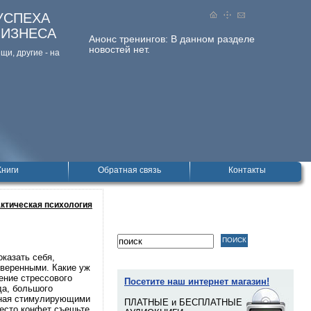
УСПЕХА
БИЗНЕСА
Анонс тренингов:
В данном разделе
новостей нет.
и, дpугие - на
Книги
Обратная связь
Контакты
ктическая психология
казать себя,
уверенными. Какие уж
ение стрессового
Посетите наш интернет магазин!
да, большого
анная стимулирующими
ПЛАТНЫЕ и БЕСПЛАТНЫЕ
место конфет съешьте