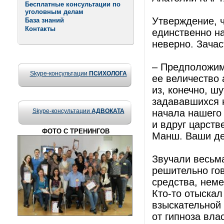
Бесплатные консультации по
уголовным делам
Утверждение, 
База знаний
Контакты
единственно н
неверно. Зачас
– Предположим,
Skype-консультации
ПСИХОЛОГА
ее величество 
из, конечно, ш
задававшихся 
Skype-консультации
АДВОКАТА
начала нашего 
и вдруг царств
ФОТО С ТРЕНИНГОВ
Манш. Ваши де
Звучали весьма
решительно го
средства, неме
Кто-то отыскал
взыскательной
от гипноза вла