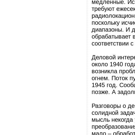
медленные. Ис
требуют ежесек
радиолокацион
поскольку исчи
диапазоны. И 
обрабатывает 
соответствии с
Деловой интер
около 1940 год
возникла проб
огнем. Поток п
1945 год. Сооб
позже. А задол
Разговоры о де
солидной задач
мысль некогда
преобразования
мало – обрабо