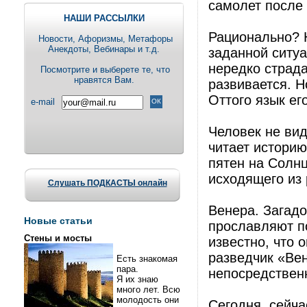
самолет после 
НАШИ РАССЫЛКИ
Рационально? 
Новости, Aфоризмы, Метафоры
Анекдоты, Вебинары и т.д.
заданной ситуа
нередко страда
Посмотрите и выберете те, что
нравятся Вам.
развивается. Н
Оттого язык ег
e-mail
Человек не ви
читает историю
пятен на Солнц
исходящего из 
Слушать ПОДКАСТЫ онлайн
Венера. Загад
Новые статьи
прославляют по
Стены и мосты
известно, что 
разведчик «Ве
Есть знакомая
пара.
непосредствен
Я их знаю
много лет. Всю
молодость они
Сегодня, сейч