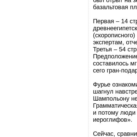
был отрыт на з
базальтовая п
Первая – 14 с
древнеегипетск
(скорописного)
экспертам, отч
Третья – 54 ст
Предположение,
составилось мг
сего гран-под
Фурье ознакоми
шагнул навстре
Шампольону неу
Грамматическая
и потому люди 
иероглифов».
Сейчас, сравн