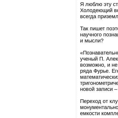
Я люблю эту ст
Холодеющий во
всегда приземл
Так пишет поэ
научного позна
и мысли?
«Познавательны
ученый П. Алек
возможно, и н
ряда Фурье. Ег
математически
тригонометрич
новой записи –
Переход от клу
монументально 
емкости компл