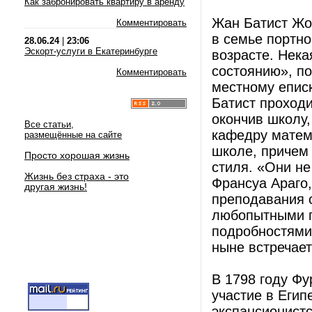
Как забронировать квартиру в аренду
Жан Батист Жоз
Комментировать
в семье портно
28.06.24
|
23:06
Эскорт-услуги в Екатеринбурге
возрасте. Нека
состоянию», п
Комментировать
местному еписк
Батист проходи
окончив школу,
Все статьи,
кафедру матем
размещённые на сайте
школе, причем
Просто хорошая жизнь
стиля. «Они не
Жизнь без страха - это
Франсуа Араго,
другая жизнь!
преподавания с
любопытными п
подробностями
ныне встречает
В 1798 году Ф
участие в Егип
экспансионистс