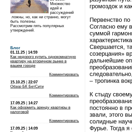
Множество
громоздок и ка
идей и
рассуждений
ложны, но, как ни странно, могут
Первенство по
быть полезны.
Согласно ему 
Рассмотрим пять популярных
утверждений.
суммой гармон
характеристика
Свершается, та
Блог
01.11.25
|
14:59
созерцания» вр
Как недорого купить однокомнатную
дальнейшие оп
квартиру на вторичном рынке в
вашем городе
преобразований
следовательно
Комментировать
– тропинка вок
15.10.25
|
22:07
Обзор БК БетСити
К стыду своему
Комментировать
преобразования
17.09.25
|
14:27
постоянно в пр
Как оформить аренду квартиры в
налоговой
звали, этого в
солидные науч
Комментировать
Фурье. Тогда я
17.09.25
|
14:09