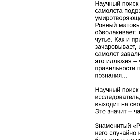
Научный поиск 
самолета подра
умиротворяюща
Ровный матовы
обволакивает; 
чутье. Как и 
зачаровывает,
самолет завали
это иллюзия – 
правильности 
познания...
Научный поиск
исследователь
выходит на сво
Это значит – ч
Знаменитый «Ро
него случайно 