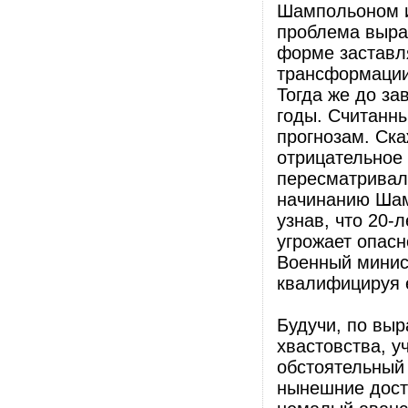
Шампольоном и
проблема выра
форме заставля
трансформации
Тогда же до з
годы. Считанны
прогнозам. Ска
отрицательное 
пересматривал.
начинанию Шамп
узнав, что 20-
угрожает опасн
Военный минист
квалифицируя е
Будучи, по вы
хвастовства, у
обстоятельный
нынешние дост