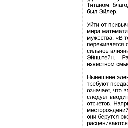
Титаном, благ
был Эйлер.
Уйти от привыч
мира математи
мужества. «В т
переживается о
сильное влиян
Эйнштейн. – Ра
известном смы
Нынешние эле
требуют предв
означает, что
следует вводит
отсчетов. Напр
месторождений
они берутся ок
расцениваются