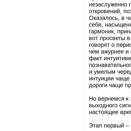
незаслуженно 
откровений, по
Оказалось, в ч
себя, насыщен
гармоник, прин
вот просветы в
говорят о пери
чем ажурнее и 
факт интуитиве
познавательно
и умелым черед
интуиции чаще 
дороги чаще пр
Но вернемся к
выходного сиг
настоящее врем
Этап первый – 