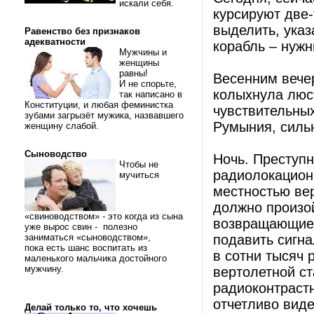
искали себя.
курсируют две-
выделить, ука
Равенство без признаков
адекватности
корабль – нужн
Мужчины и
женщины
равны!
Весенним вече
И не спорьте,
колыхнула люс
так написано в
Конституции, и любая феминистка
чувствительных
зубами загрызёт мужика, назвавшего
Румыния, силь
женщину слабой.
Сыноводство
Ночь. Преступн
Чтобы не
радиолокацион
мучиться
местностью вер
должно произой
«свиноводством» - это когда из сына
возвращающиес
уже вырос свин - полезно
заниматься «сыноводством»,
подавить сигна
пока есть шанс воспитать из
в сотни тысяч 
маленького мальчика достойного
мужчину.
вертолетной ст
радиоконтрастн
отчетливо виде
Делай только то, что хочешь