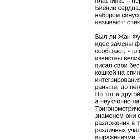
пластинке – пе
Биение сердца.
набором синусо
называют: спек
Был ли Жан Фу
идее замены ф
сообщают, что
известны вели
писал свои бе
кошкой на спин
интегрирования
раньше, до пет
Но тот и друго
а неуклонно н
Тригонометриче
знаменем они 
разложения в т
различных уча
выражениями. 