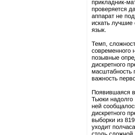
прикладник-мат
проверяется да
аппарат не под
искать лучшие 
язык.
Темп, сложнос
современного н
позывные опре
дискретного пр
масштабность 
важность перво
Появившаяся в 
Тьюки надолго 
ней сообщалос
дискретного п
выборки из 81
уходит полчаса
столь сложной 