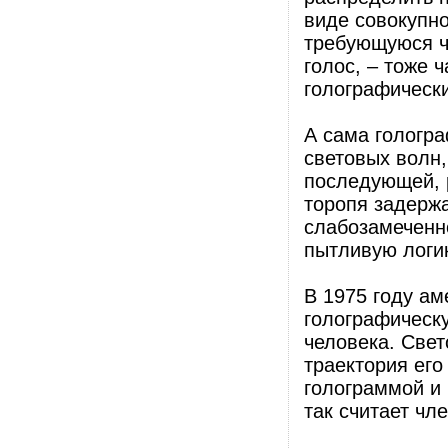
виде совокупно
требующуюся ч
голос, – тоже 
голографическ
А сама гологра
световых волн,
последующей, 
торопя задерж
слабозамеченно
пытливую логик
В 1975 году а
голографическ
человека. Свет
траектория ег
голограммой и 
так считает ч