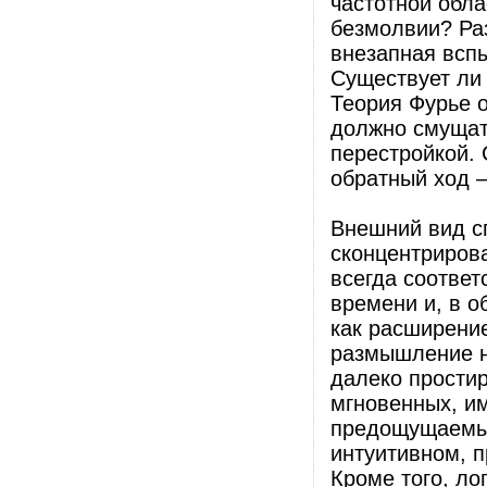
частотной обла
безмолвии? Ра
внезапная всп
Существует ли
Теория Фурье о
должно смущат
перестройкой. 
обратный ход –
Внешний вид сп
сконцентрирова
всегда соответ
времени и, в о
как расширени
размышление н
далеко прости
мгновенных, им
предощущаемые
интуитивном, 
Кроме того, ло