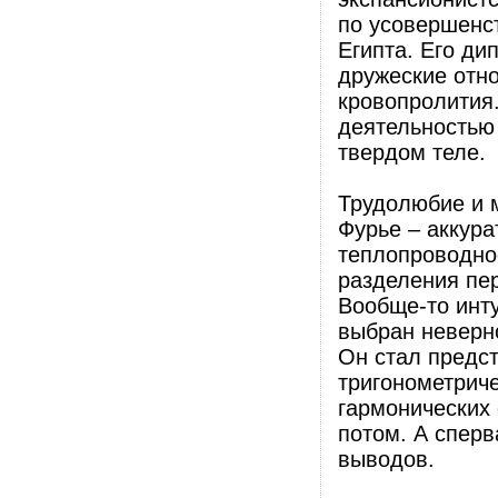
по усовершенс
Египта. Его ди
дружеские отн
кровопролития
деятельностью
твердом теле.
Трудолюбие и м
Фурье – аккур
теплопроводно
разделения пе
Вообще-то инт
выбран неверно
Он стал предс
тригонометрич
гармонических 
потом. А сперв
выводов.