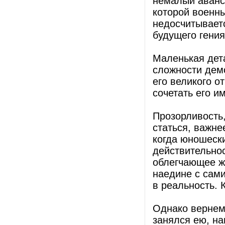
немалый аванс 
которой военны
недосчитываетс
будущего гения
Маленькая дет
сложности демо
его великого 
сочетать его и
Прозорливость
статься, важне
когда юношеск
действительнос
облегчающее жи
наедине с сами
в реальность. 
Однако вернемс
занялся ею, на