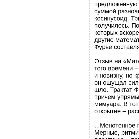
предложенную 
суммой разноа
косинусоид. Т
получилось. П
которых вскоре
другие математ
Фурье составля
Отзыв на «Мат
того времени –
и новизну, но 
он ощущал сил
шло. Трактат Ф
причем упрямы
мемуара. В тот
открытие – рас
...Монотонное 
Мерные, ритми