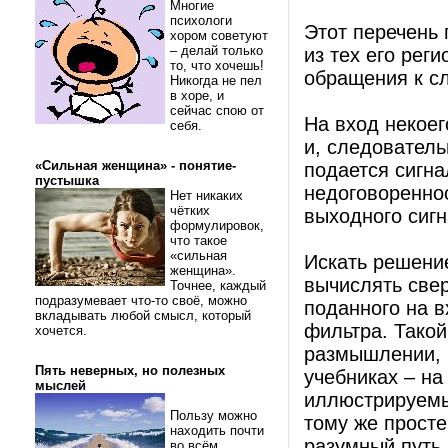
Многие
психологи
Этот перечень 
хором советуют
– делай только
из тех его рег
то, что хочешь!
обращения к с
Никогда не пел
в хоре, и
сейчас спою от
На вход некоег
себя.
и, следовател
«Сильная женщина» - понятие-
подается сигн
пустышка
недоговореннос
Нет никаких
чётких
выходного сигн
формулировок,
что такое
«сильная
Искать решени
женщина».
вычислять свер
Точнее, каждый
подразумевает что-то своё, можно
поданного на в
вкладывать любой смысл, который
фильтра. Такой
хочется.
размышлении, н
Пять неверных, но полезных
учебниках – на
мыслей
иллюстрируемы
Пользу можно
тому же просте
находить почти
разумный путь.
во всём.