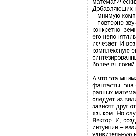
математических
Добавляющих к
– мнимую компо
– повторно зву
конкретно, зем
его непонятлив
исчезает. И в
комплексную оп
синтезированн
более высокий 
А что эта мним
фантасты, она 
равных математ
следует из ве
зависят друг о
языком. Но слу
Вектор. И, соз
интуиции – вз
удивительную 