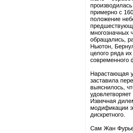
производилась 
примерно с 16
положение неб
предшествующи
многозначных ч
обращались, ра
Ньютон, Бернул
целого ряда и
современного ф
Нарастающая у
заставила пер
выяснилось, чт
удовлетворяет
Извечная дилем
модификации э
дискретного.
Сам Жан Фурье