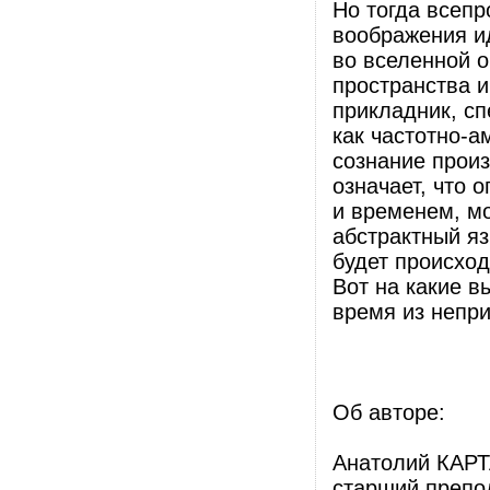
Но тогда всеп
воображения и
во вселенной о
пространства и
прикладник, сп
как частотно-а
сознание произ
означает, что 
и временем, мо
абстрактный я
будет происхо
Вот на какие в
время из непри
Об авторе:
Анатолий КАРТ
старший препо