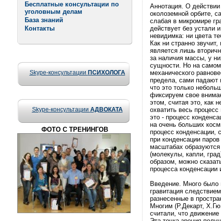
Бесплатные консультации по
Аннотация. О действии
уголовным делам
околоземной орбите, са
База знаний
слабая в микромире гр
Контакты
действует без устали и
невидимка: ни цвета теб
Как ни странно звучит,
является лишь вторичн
за наличия массы, у н
сущности. Но на самом 
Skype-консультации
ПСИХОЛОГА
механического равнове
предела, сами падают 
что это только неболь
фиксируем свое вниман
этом, считая это, как 
Skype-консультации
АДВОКАТА
охватить весь процесс
это - процесс конденса
на очень больших косм
ФОТО С ТРЕНИНГОВ
процесс конденсации, с
при конденсации паров
масштабах образуются 
(молекулы, капли, град
образом, можно сказат
процесса конденсации и
Введение. Много было 
гравитация следствием
разнесенные в простра
Многим (Р.Декарт, Х.Г
считали, что движение
Эта точка зрения получ