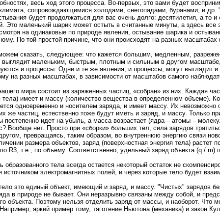
обностях, весь ход этого процесса. Во-первых, это вами будет восприни
климата, сопровождающимися холодами, снегопадами, буранами, и др. "
стывания будет продолжаться для вас очень долго: десятилетия, а то и
й. Это маленький шарик может остыть в считанные минуты, а здесь все 
есмотря на одинаковые по природе явления, остывание шарика и остыван
ому. По той простой причине, что они происходят на разных масштабах 
 можем сказать, следующее: что кажется большим, медленным, разреже
 выглядит маленьким, быстрым, плотным и сильным в другом масштабе,
уются и процессы. Одни и те же явления, и процессы, могут выглядит и
му на разных масштабах, в зависимости от масштабов самого наблюдат
нашего мира состоит из заряженных частиц, «собран» из них. Каждая час
я тела) имеет и массу (количество вещества в определенном объеме). Ко
ется одновременно и носителем заряда, и имеет массу. Их невозможно
их же частиц, естественно тоже будут иметь и заряд, и массу. Только п
ы постепенно идет на убыль, а масса возрастает (ядра – атомы – молек
кс? Вообще нет. Просто при «сборки» больших тел, сила зарядов тратить
 другом, превращаясь, таким образом, во внутреннюю энергию связи нов
ичении размера объектов, заряд (поверхностная энергия тела) растет по
 по R3, т.е., по объему. Соответственно, удельный заряд объекта (q / m) 
ь образованного тела всегда остается некоторый остаток не скомпенсир
я источником электромагнитных полей, и через которые тело будет взаи
ело это единый объект, имеющий и заряд, и массу. "Чистых" зарядов бе
ряда в природе не бывает. Они неразрывно связаны между собой, и пре
го объекта. Поэтому нельзя отделить заряд от массы, и наоборот. Что м
апример, яркий пример тому, тяготение Ньютона (механика) и закон Кул