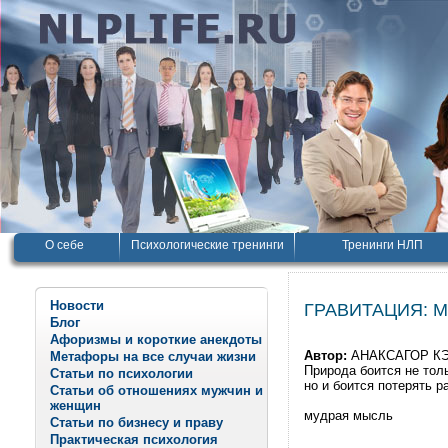
О себе
Психологические тренинги
Тренинги НЛП
Новости
ГРАВИТАЦИЯ: 
Блог
Афоризмы и короткие анекдоты
Автор:
АНАКСАГОР К
Метафоры на все случаи жизни
Природа боится не тол
Статьи по психологии
но и боится потерять р
Статьи об отношениях мужчин и
женщин
мудрая мысль
Статьи по бизнесу и праву
Практическая психология