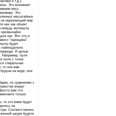
тики и т.д.),
калы. Это возникает
ениваем весь
кромиру. Это
деленных масштабных
ь на окружающий мир.
я них как объект
ая-нибудь молекула
о чрезвычайно
для нас. Вот это и
амого "оценщика".
лекулы будет
в наблюдателя,
 природе. И целые
. Например, пуля
е пуля с точки
йся спиральная
, то она вам
буруна на воде, или
арик, по сравнению с
транстве вокруг
Просто вам это
замечаете только
, то это вами будет
дитесь на
утри. Соответственно,
твенной шкуре будете