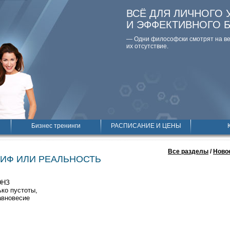
ВСЁ ДЛЯ ЛИЧНОГО 
И ЭФФЕКТИВНОГО 
— Одни философски смотpят на вещ
их отсутствие.
Бизнес тренинги
РАСПИСАНИЕ И ЦЕНЫ
Все разделы
/
Новое
МИФ ИЛИ РЕАЛЬНОСТЬ
ЭНЗ
ько пустоты,
авновесие