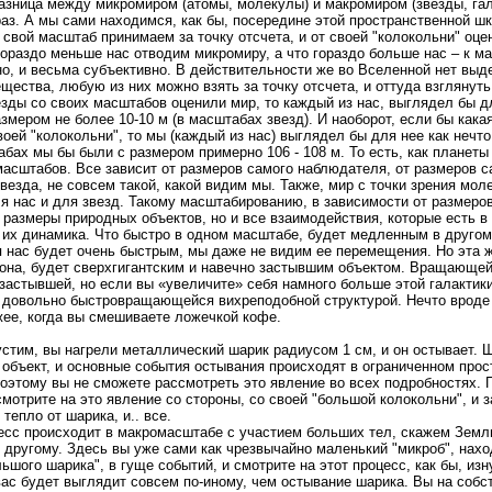
азница между микромиром (атомы, молекулы) и макромиром (звезды, галак
раз. А мы сами находимся, как бы, посередине этой пространственной ш
и свой масштаб принимаем за точку отсчета, и от своей "колокольни" оц
ораздо меньше нас отводим микромиру, а что гораздо больше нас – к ма
о, и весьма субъективно. В действительности же во Вселенной нет вы
ещества, любую из них можно взять за точку отсчета, и оттуда взглянут
езды со своих масштабов оценили мир, то каждый из нас, выглядел бы дл
змером не более 10-10 м (в масштабах звезд). И наоборот, если бы как
оей "колокольни", то мы (каждый из нас) выглядел бы для нее как нечт
абах мы бы были с размером примерно 106 - 108 м. То есть, как планеты 
масштабов. Все зависит от размеров самого наблюдателя, от размеров с
звезда, не совсем такой, какой видим мы. Также, мир с точки зрения мо
ля нас и для звезд. Такому масштабированию, в зависимости от размеро
 размеры природных объектов, но и все взаимодействия, которые есть в
и их динамика. Что быстро в одном масштабе, будет медленным в другом
я нас будет очень быстрым, мы даже не видим ее перемещения. Но эта ж
рона, будет сверхгигантским и навечно застывшим объектом. Вращающе
застывшей, но если вы «увеличите» себя намного больше этой галактики
 довольно быстровращающейся вихреподобной структурой. Нечто вроде 
жее, когда вы смешиваете ложечкой кофе.
стим, вы нагрели металлический шарик радиусом 1 см, и он остывает. Ш
 объект, и основные события остывания происходят в ограниченном прос
поэтому вы не сможете рассмотреть это явление во всех подробностях. 
мотрите на это явление со стороны, со своей "большой колокольни", и 
епло от шарика, и.. все.
цесс происходит в макромасштабе с участием больших тел, скажем Земли
 другому. Здесь вы уже сами как чрезвычайно маленький "микроб", нахо
ьшого шарика", в гуще событий, и смотрите на этот процесс, как бы, изн
ас будет выглядит совсем по-иному, чем остывание шарика. Вы на собс