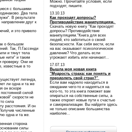
Можно. Прочитайте условия, если
подходят, пишите.
щиеся с большими
одинаково. Два тела
13.10.13
ужи". В результате
Как проходят допросы?
в направлении друг к
Противодействие манипуляциям.
Скачать новую книгу "Как проходят
ечий, и это привело
допросы? Противодействие
манипуляциям."Книга для всех
людей, кто заботиться о своей
ак о большом
безопасности. Как себя вести, если
ний. Так, П.Гассенди
на вас оказывают психологическое
мли и тянут тела
давление? Что делать если
ые нити" и таким
угрожают избить или начинают...
 проверку. Они не
17.07.13
, известные в то
Вышла моя новая книга
"Мудрость страха: как понять и
преодолеть свой страх?"
Существует легенда,
Если вам надоело находиться в
ет ли одна и та же
ожидании чего-то и надеяться на
я он вскоре
кого-то, то эта книга поможет вам
 постоянной силой
опираться на собственные силы, а
ковой" скорости не
также откроет новые пути к счастью
что сила
и самореализации. Вы найдете здесь
у расстояния. И он
не только описание большинства
 Получив численные
наиболее...
лю одна и та же.
венная сторона
 основании силы