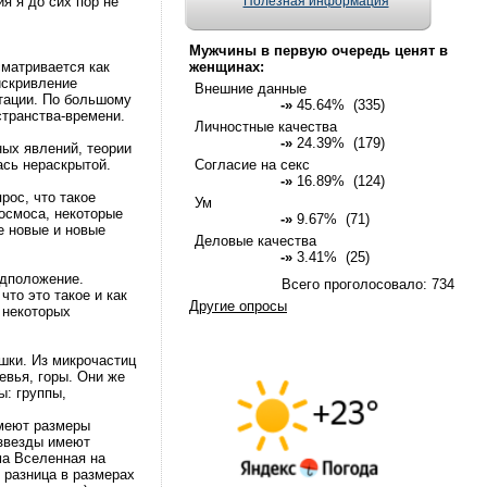
ия я до сих пор не
Полезная информация
Мужчины в первую очередь ценят в
сматривается как
женщинах:
искривление
Внешние данные
итации. По большому
-»
45.64% (335)
странства-времени.
Личностные качества
-»
24.39% (179)
ых явлений, теории
ась нераскрытой.
Согласие на секс
-»
16.89% (124)
рос, что такое
Ум
осмоса, некоторые
-»
9.67% (71)
е новые и новые
Деловые качества
-»
3.41% (25)
едположение.
Всего проголосовало: 734
то это такое и как
Другие опросы
 некоторых
шки. Из микрочастиц
евья, горы. Они же
ы: группы,
имеют размеры
 звезды имеют
ма Вселенная на
 разница в размерах