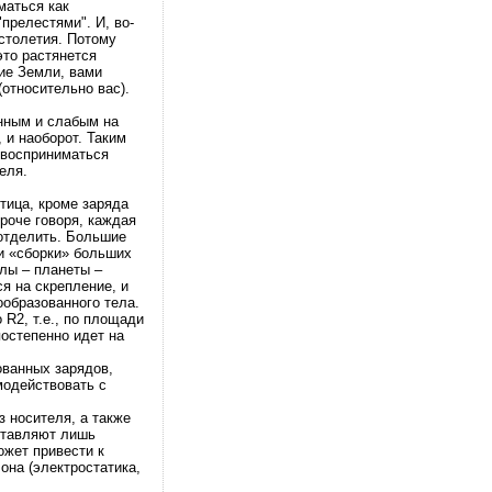
маться как
прелестями". И, во-
 столетия. Потому
это растянется
ие Земли, вами
(относительно вас).
нным и слабым на
 и наоборот. Таким
 восприниматься
еля.
тица, кроме заряда
роче говоря, каждая
 отделить. Большие
ри «сборки» больших
улы – планеты –
ся на скрепление, и
ообразованного тела.
 R2, т.е., по площади
постепенно идет на
ованных зарядов,
модействовать с
з носителя, а также
дставляют лишь
ожет привести к
она (электростатика,