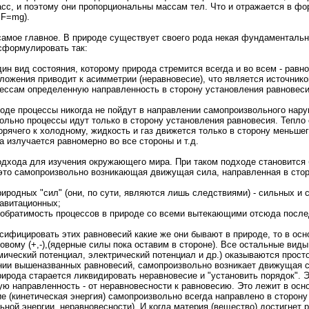
сс, и поэтому они пропорциональны массам тел. Что и отражается в фо
 F=mg).
 самое главное. В природе существует своего рода некая фундаментальн
сформулировать так:
ин вид состояния, которому природа стремится всегда и во всем - равно
оложения приводит к асимметрии (неравновесие), что является источник
ессам определенную направленность в сторону установления равновеси
оде процессы никогда не пойдут в направлении самопроизвольного нар
ольно процессы идут только в сторону установления равновесия. Тепло
орячего к холодному, жидкость и газ движется только в сторону меньшег
 излучается равномерно во все стороны и т.д.
подхода для изучения окружающего мира. При таком подходе становится
- это самопроизвольно возникающая движущая сила, направленная в сто
риродных "сил" (они, по сути, являются лишь следствиями) - сильных и
равитационных;
необратимость процессов в природе со всеми вытекающими отсюда посл
сифицировать этих равновесий какие же они бывают в природе, то в осн
овому (+,-),(ядерные силы пока оставим в стороне). Все остальные виды
имический потенциал, электрический потенциал и др.) оказываются прос
нии вышеназванных равновесий, самопроизвольно возникает движущая с
рирода старается ликвидировать неравновесие и "установить порядок". 
ю направленность - от неравновесности к равновесию. Это лежит в осн
е (кинетическая энергия) самопроизвольно всегда направлено в сторон
ной энергии, неравновесности). И когда материя (вещество) достигнет 