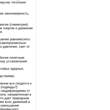
рмулах тяготения
ая закономерность,
весие (симметрия).
ом энергии и движения
я.
ушения равновесного
 самопроизвольно
о давления, свет от
 более понятным:
рону установления
 слабых ядерных,
едствиями.
овном все сводятся к
 (подвиды?)
то модификациями от
ила, направленная в
Это дает природным
ове всех движений в
у уменьшения
равновесного