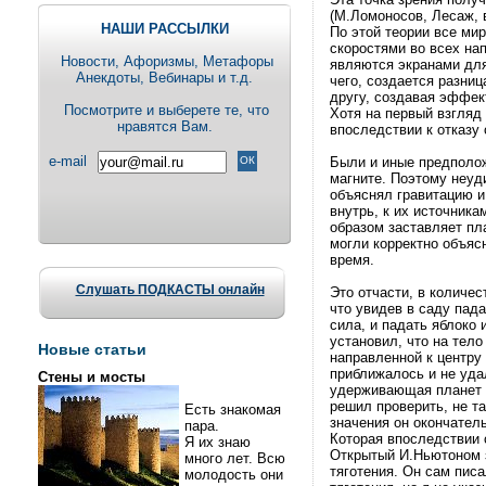
(М.Ломоносов, Лесаж, в
НАШИ РАССЫЛКИ
По этой теории все ми
скоростями во всех на
Новости, Aфоризмы, Метафоры
являются экранами для
Анекдоты, Вебинары и т.д.
чего, создается разниц
другу, создавая эффек
Посмотрите и выберете те, что
Хотя на первый взгляд 
нравятся Вам.
впоследствии к отказу 
e-mail
Были и иные предполож
магните. Поэтому неуд
объяснял гравитацию и
внутрь, к их источника
образом заставляет пл
могли корректно объяс
время.
Слушать ПОДКАСТЫ онлайн
Это отчасти, в количе
что увидев в саду пад
сила, и падать яблоко
установил, что на тел
Новые статьи
направленной к центру 
приближалось и не уда
Стены и мосты
удерживающая планет н
решил проверить, не т
Есть знакомая
значения он окончател
пара.
Которая впоследствии 
Я их знаю
Открытый И.Ньютоном з
много лет. Всю
тяготения. Он сам пис
молодость они