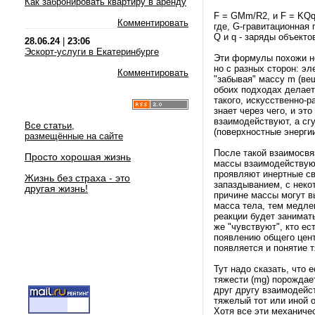
Как забронировать квартиру в аренду
F = GMm/R2, и F = KQ
Комментировать
где, G-гравитационная 
Q и q - заряды объекто
28.06.24
|
23:06
Эскорт-услуги в Екатеринбурге
Эти формулы похожи не 
но с разных сторон: эл
Комментировать
"забывая" массу m (вещ
обоих подходах делаетс
такого, искусственно-
знает через чего, и эт
взаимодействуют, а сг
Все статьи,
(поверхностные энергии
размещённые на сайте
После такой взаимосвя
Просто хорошая жизнь
массы взаимодействую
проявляют инертные сво
Жизнь без страха - это
запаздыванием, с неко
другая жизнь!
причине массы могут в
масса тела, тем медлен
реакции будет занимат
же "чувствуют", кто ест
появлению общего цент
появляется и понятие т
Тут надо сказать, что
тяжести (mg) порождает
друг другу взаимодейс
тяжелый тот или иной о
Хотя все эти механиче