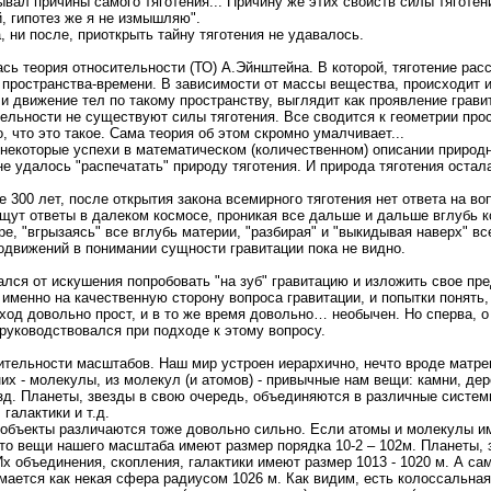
зывал причины самого тяготения... Причину же этих свойств силы тяготен
, гипотез же я не измышляю".
 ни после, приоткрыть тайну тяготения не удавалось.
сь теория относительности (ТО) А.Эйнштейна. В которой, тяготение рас
 пространства-времени. В зависимости от массы вещества, происходит 
 и движение тел по такому пространству, выглядит как проявление грав
ительности не существуют силы тяготения. Все сводится к геометрии про
, что это такое. Сама теория об этом скромно умалчивает...
некоторые успехи в математическом (количественном) описании природн
не удалось "распечатать" природу тяготения. И природа тяготения остал
е 300 лет, после открытия закона всемирного тяготения нет ответа на воп
ищут ответы в далеком космосе, проникая все дальше и дальше вглубь к
е, "вгрызаясь" все вглубь материи, "разбирая" и "выкидывая наверх" вс
родвижений в понимании сущности гравитации пока не видно.
ался от искушения попробовать "на зуб" гравитацию и изложить свое пр
менно на качественную сторону вопроса гравитации, и попытки понять, ч
дход довольно прост, и в то же время довольно… необычен. Но сперва, о
руководствовался при подходе к этому вопросу.
ительности масштабов. Наш мир устроен иерархично, нечто вроде матре
их - молекулы, из молекул (и атомов) - привычные нам вещи: камни, дер
езд. Планеты, звезды в свою очередь, объединяются в различные систем
галактики и т.д.
 объекты различаются тоже довольно сильно. Если атомы и молекулы 
м, то вещи нашего масштаба имеют размер порядка 10-2 – 102м. Планеты,
Их объединения, скопления, галактики имеют размер 1013 - 1020 м. А са
мается как некая сфера радиусом 1026 м. Как видим, есть колоссальная