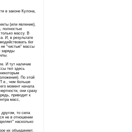
ти в законе Кулона,
екты (или явление),
), полностью
 только массу. В
а. И, в результате
имодействовать бог
, не "чистые" массы
е заряды
силы.
е. И тут наличие
ссы тел здесь
с некоторым
оложения). По этой
Т.е., чем больше
 его момент начала
нертности, они сразу
ередь, приводит к
ентра масс,
 другом, то сила
тся не в отношении
деляет" насколько
ое их объединяет,