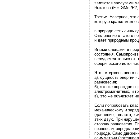
являются заслугами ма
Ньютона (F = GMm/R2,
Третье. Наверное, это
которую кратко можно 
в природе есть лишь од
Отклонение от этого п
и дает природным проц
Иными словами, в прир
состояния. Самопроизв
передается только от г
сферического источника
Это - стержень всего 
а), сущность энергии 
равновесия;
б), это же порождает п
электромагнитных, и г
в), это же объясняет 
Если попробовать клас
механическому и заряд
(давление, теплота, х
этих двух. При наруше
сторону равновесия. П
процессам определенну
природе. Само движени
асимметрии (потенциаль