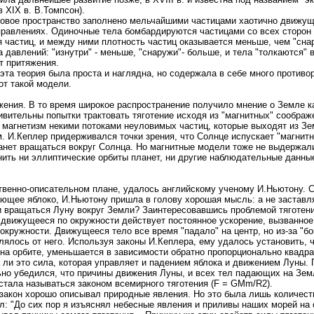
 XIX в. В.Томпсон).
ровое пространство заполнено мельчайшими частицами хаотично движу
правлениях. Одиночные тела бомбардируются частицами со всех сторон 
 частиц, и между ними плотность частиц оказывается меньше, чем "снар
а давлений: "изнутри" - меньше, "снаружи"- больше, и тела "толкаются" 
т притяжения.
эта теория была проста и наглядна, но содержала в себе много противор
от такой модели.
ения. В то время широкое распространение получило мнение о Земле к
ивительны попытки трактовать тяготение исходя из "магнитных" соображе
 магнетизм некими потоками неуловимых частиц, которые выходят из Зе
м. И.Кеплер придерживался точки зрения, что Солнце испускает "магнитн
анет вращаться вокруг Солнца. Но магнитные модели тоже не выдержали
нить ни эллиптические орбиты планет, ни другие наблюдательные данные
ственно-описательном плане, удалось английскому ученому И.Ньютону. 
ающее яблоко, И.Ньютону пришла в голову хорошая мысль: а не заставля
 и вращаться Луну вокруг Земли? Заинтересовавшись проблемой тяготени
о движущееся по окружности действует постоянное ускорение, вызванное
окружности. Движущееся тело все время "падало" на центр, но из-за "бо
лялось от него. Используя законы И.Кеплера, ему удалось установить, 
а орбите, уменьшается в зависимости обратно пропорционально квадрат
а ли это сила, которая управляет и падением яблока и движением Луны.
ьно убедился, что причины движения Луны, и всех тел падающих на Зем
стала называться законом всемирного тяготения (F = GMm/R2).
акон хорошо описывал природные явления. Но это была лишь количест
ал: "До сих пор я изъяснял небесные явления и приливы наших морей на