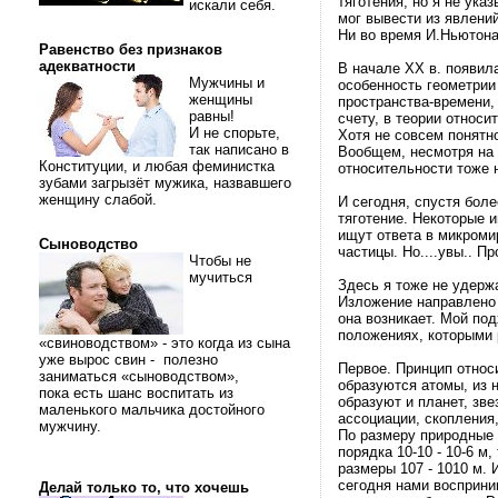
тяготения, но я не ука
искали себя.
мог вывести из явлений
Ни во время И.Ньютона,
Равенство без признаков
адекватности
В начале XX в. появила
Мужчины и
особенность геометрии
женщины
пространства-времени,
равны!
счету, в теории относ
И не спорьте,
Хотя не совсем понятно
так написано в
Вообщем, несмотря на 
Конституции, и любая феминистка
относительности тоже 
зубами загрызёт мужика, назвавшего
женщину слабой.
И сегодня, спустя боле
тяготение. Некоторые 
ищут ответа в микромир
Сыноводство
частицы. Но....увы.. П
Чтобы не
мучиться
Здесь я тоже не удерж
Изложение направлено и
она возникает. Мой по
положениях, которыми 
«свиноводством» - это когда из сына
уже вырос свин - полезно
Первое. Принцип относ
заниматься «сыноводством»,
образуются атомы, из н
пока есть шанс воспитать из
образуют и планет, зв
маленького мальчика достойного
ассоциации, скопления, 
мужчину.
По размеру природные
порядка 10-10 - 10-6 
размеры 107 - 1010 м. 
сегодня нами восприни
Делай только то, что хочешь