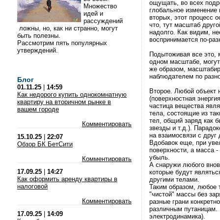
ощущать, во всех подр
Множество
глобальное изменение 
идей и
вторых, этот процесс о
рассуждений
что, тут масштаб друго
ложны, но, как ни странно, могут
надолго. Как видим, н
быть полезны.
воспринимается по-разн
Рассмотрим пять популярных
утверждений.
Подытоживая все это,
одном масштабе, могут
же образом, масштабир
наблюдателем по разно
Блог
01.11.25
|
14:59
Второе. Любой объект 
Как недорого купить однокомнатную
(поверхностная энерги
квартиру на вторичном рынке в
частица вещества явля
вашем городе
тела, состоящие из так
тел, общий заряд как б
Комментировать
звезды и т.д.). Парадо
на взаимосвязи с друг
15.10.25
|
22:07
Вдобавок еще, при увел
Обзор БК БетСити
поверхности, а масса -
убыль.
Комментировать
А снаружи любого внов
17.09.25
|
14:27
которые будут являтьс
Как оформить аренду квартиры в
другими телами.
налоговой
Таким образом, любое т
"чистой" массы без за
Комментировать
разные грани конкретно
различным путаницам. Н
17.09.25
|
14:09
электродинамика).