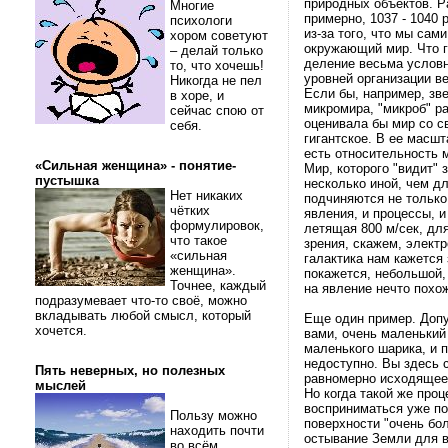
природных объектов. Р
Многие
примерно, 1037 - 1040 
психологи
из-за того, что мы сам
хором советуют
окружающий мир. Что г
– делай только
деление весьма условн
то, что хочешь!
уровней организации в
Никогда не пел
Если бы, например, зв
в хоре, и
микромира, "микроб" ра
сейчас спою от
оценивала бы мир со св
себя.
гигантское. В ее масшт
есть относительность 
«Сильная женщина» - понятие-
Мир, которого "видит" 
пустышка
несколько иной, чем д
Нет никаких
подчиняются не только
чётких
явления, и процессы, 
формулировок,
летящая 800 м/сек, дл
что такое
зрения, скажем, элект
«сильная
галактика нам кажется 
женщина».
покажется, небольшой,
Точнее, каждый
на явление нечто похо
подразумевает что-то своё, можно
вкладывать любой смысл, который
Еще один пример. Допу
хочется.
вами, очень маленький
маленького шарика, и 
недоступно. Вы здесь с
Пять неверных, но полезных
равномерно исходящее т
мыслей
Но когда такой же про
восприниматься уже по
Пользу можно
поверхности "очень бол
находить почти
остывание Земли для в
во всём.