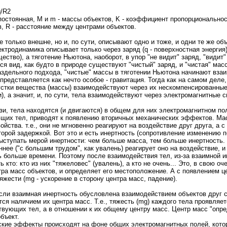
q/R2
постоянная, M и m - массы объектов, K - коэффициент пропорциональнос
в, R - расстояние между центрами объектов.
только внешне, но и, по сути, описывают одно и тоже, и одни те же объ
ектродинамика описывает только через заряд (q - поверхностная энергия
ество), а тяготение Ньютона, наоборот, в упор "не видит" заряд, "видит"
я вид, как будто в природе существуют "чистый" заряд, и "чистая" масс
раздельного подхода, "чистые" массы в тяготении Ньютона начинают вза
о представляется как нечто особое - гравитация. Тогда как на самом деле
устки вещества (массы) взаимодействуют через их нескомпенсированны
), а значит, и, по сути, тела взаимодействуют через электромагнитные 
зи, тела находятся (и двигаются) в общем для них электромагнитном пол
щих тел, приводят к появлению вторичных механических эффектов. Ма
йства. т.е., они не мгновенно реагируют на воздействие друг друга, а 
торой задержкой. Вот это и есть инертность (сопротивление изменению п
ыступать мерой инертности: чем больше масса, тем больше инертность. 
нее ("с большим трудом", как увалень) реагирует оно на воздействие, и
ь больше времени. Поэтому после взаимодействия тел, из-за взаимной и
ь кто: кто из них "тяжеловес" (увалень), а кто не очень... Это, в свою оч
ра масс объектов, и определяет его местоположение. А с появлением ц
яжести (mg - ускорение в сторону центра масс, падение).
 если взаимная инертность обусловлена взаимодействием объектов друг с
ся наличием их центра масс. Т.е., тяжесть (mg) каждого тела проявляе
твующих тел, а в отношении к их общему центру масс. Центр масс "опре
бъект.
ские эффекты происходят на фоне общих электромагнитных полей, котор