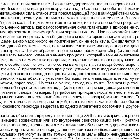
 силы тяготения знают все. Тяготение удерживает нас на поверхности пл
му Землю - при вращении вокруг Солнца, а Солнце - на орбите в Галакти
авитационная сила становится преобладающей при взаимодействии бол
 постоянно, вездесуща, и ничто не может "скрыться" от ее опеки. А сам
е, ни запаха... Так, что же такое тяготение, и что же оно собой предста
 по мнению автора, как самостоятельная сила гравитация в природе не с
ым эффектом от взаимодействия заряженных тел. При взаимодействии з
их возникает инертность, и общий центр масс, который начинает играть 
деле, центр масс никого не притягивает, он не есть сила. Он является 
сия данной системы. Тела, потерявшие свою кинетическую энергию дви
в центр масс. Таким образом, в центре масс происходит сбор (сгущение
шая часть некоего более объемного процесса, который нами не охватыва
ие, только на моментах вращения, и падение вещества к центру масс, 
нечто особенное. Почему-то не хотим взглянуть на эти вещи более шире,
 целиком. А при охвате этого процесса целиком, то вывод оказывается 
ции и фазового перехода вещества из одного агрегатного состояния в др
ических масштабах, и с участием больших тел, и выглядит для нас чуть
кажем, паров воды. Но тем не менее, это одно и то же. Вся разница толь
 воды образуются капельки воды (или град), то при конденсации смеси 
планеты, звезды, квазары. Тут работает принцип относительности масш
) мы большие, они большие (планеты, звезды, квазары) мы маленькие. Т
ь, то, что мы называем гравитацией, является лишь частью более объемн
 фазового перехода вещества из одного агрегатного состояния в другое
попыток объяснить природу тяготения. Еще XVII в. шли жаркие споры о 
 внешних воздействий или это внутреннее свойство самих тел? Притяги
нстве непосредственно, или же их движение объясняется ударами неких
юйгенс и др.) мысль о непосредственном притяжение была совершенно н
 больших тел могут вызвать только действие мельчайших невидимых час
ила дальнейшее развитие позже, в XVIII в. и известна под названием "э