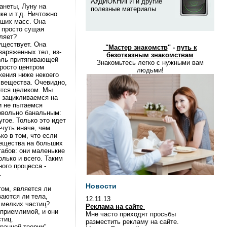
АУДИОКНИГИ и другие
анеты, Луну на
полезные материалы
ке и т.д. Ничтожно
ьших масс. Она
а просто сущая
вляет?
уществует. Она
"
Мастер знакомств
" -
путь к
аряженных тел, из-
безотказным знакомствам
роль притягивающей
Знакомьтесь легко с нужными вам
просто центром
людьми!
жения ниже некоего
) вещества. Очевидно,
ется целиком. Мы
и зацикливаемся на
 и не пытаемся
довольно банальным:
угое. Только это идет
-чуть иначе, чем
ко в том, что если
вещества на больших
табов: они маленькие
олько и всего. Таким
ого процесса -
.
Новости
том, является ли
ваются ли тела,
12.11.13
 мелких частиц?
Реклама на сайте
еприемлимой, и они
Мне часто приходят просьбы
тиц.
разместить рекламу на сайте.
кранной теории"