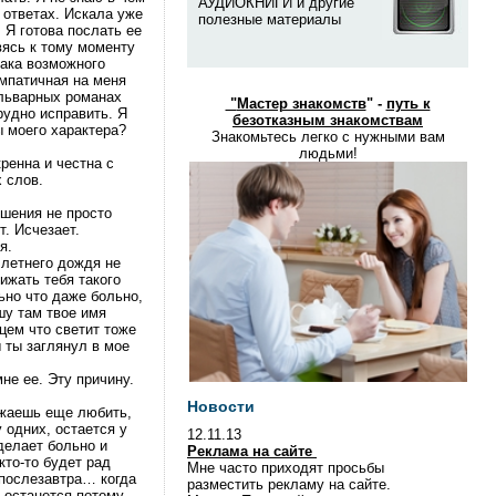
АУДИОКНИГИ и другие
 ответах. Искала уже
полезные материалы
 Я готова послать ее
вясь к тому моменту
нака возможного
мпатичная на меня
ульварных романах
"
Мастер знакомств
" -
путь к
рудно исправить. Я
безотказным знакомствам
ы моего характера?
Знакомьтесь легко с нужными вам
людьми!
ренна и честна с
 слов.
ошения не просто
. Исчезает.
я.
 летнего дождя не
ижать тебя такого
ьно что даже больно,
шу там твое имя
цем что светит тоже
 ты заглянул в мое
е ее. Эту причину.
Новости
лжаешь еще любить,
 одних, остается у
12.11.13
сделает больно и
Реклама на сайте
кто-то будет рад
Мне часто приходят просьбы
 послезавтра… когда
разместить рекламу на сайте.
н останется потому