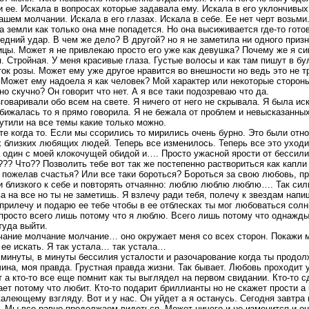
и ее. Искала в вопросах которые задавала ему. Искала в его уклончивых
ашем молчании. Искала в его глазах. Искала в себе. Ее нет черт возьми.
ца земли как только она мне попадется. Но она высиживается где-то гото
едний удар. В чем же дело? В другой? но я не заметила ни одного приз
цы. Может я не привлекаю просто его уже как девушка? Почему же я си
. Стройная. У меня красивые глаза. Густые волосы и как там пишут в б
ток розы. Может ему уже другое нравится во внешности но ведь это не т
 Может ему надоела я как человек? Мой характер или некоторые сторон
о скучно? Он говорит что нет. А я все таки подозреваю что да.
оваривали обо всем на свете. Я ничего от него не скрывала. Я была иск
обижалась то я прямо говорила. Я не бежала от проблем и невысказанных
тили на все темы какие только можно.
е когда то. Если мы ссорились то мирились очень бурно. Это были отн
х близких любящих людей. Теперь все изменилось. Теперь все это уходит
 один с моей клокочущей обидой и…. Просто ужасной ярости от бессили
??? Что?? Позволить тебе вот так же постепенно раствориться как капли
и пожелав счастья? Или все таки бороться? Бороться за свою любовь, пр
и близкого к себе и повторять отчаянно: люблю люблю люблю…. Так сил
ва на все но ты не заметишь. Я взлечу ради тебя, полечу к звездам напи
прилечу и подарю ее тебе чтобы в ее отблесках ты мог любоваться солн
 просто всего лишь потому что я люблю. Всего лишь потому что однажды
туда выйти.
ние молчание молчание… оно окружает меня со всех сторон. Покажи мн
 ее искать. Я так устала… так устала…
 минуты, в минуты бессилия усталости и разочарование когда ты продо
ина, моя правда. Грустная правда жизни. Так бывает. Любовь проходит у
т а кто-то все еще помнит как ты выглядел на первом свидании. Кто-то 
ает потому что любит. Кто-то подарит бриллианты но не скажет прости а 
алеющему взгляду. Вот и у нас. Он уйдет а я останусь. Сегодня завтра
ю. Мы все равно продолжаем видеться. Может ничего и не изменится и о