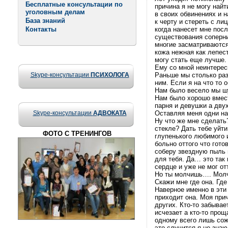
Бесплатные консультации по
причина я не могу найт
уголовным делам
в своих обвинениях и н
База знаний
к черту и стереть с ли
Контакты
когда нанесет мне посл
существования соперни
многие засматриваются
кожа нежная как лепес
могу стать еще лучше.
Ему со мной неинтересн
Skype-консультации
ПСИХОЛОГА
Раньше мы столько разг
ним. Если я на что то 
Нам было весело мы шу
Нам было хорошо вмест
парня и девушки а дву
Skype-консультации
АДВОКАТА
Оставляя меня одни на
Ну что же мне сделать
стекле? Дать тебе уйт
ФОТО С ТРЕНИНГОВ
глупенького любимого 
больно оттого что гото
соберу звездную пыль 
для тебя. Да… это так
сердце и уже не мог от
Но ты молчишь…. Молча
Скажи мне где она. Где
Наверное именно в эти
приходит она. Моя прич
других. Кто-то забывае
исчезает а кто-то прощ
одному всего лишь сож
это случится я не зна