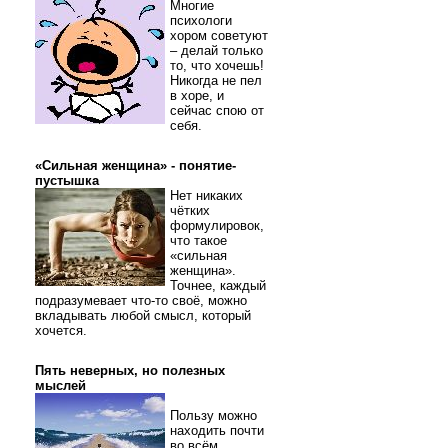
Многие
психологи
хором советуют
– делай только
то, что хочешь!
Никогда не пел
в хоре, и
сейчас спою от
себя.
«Сильная женщина» - понятие-
пустышка
Нет никаких
чётких
формулировок,
что такое
«сильная
женщина».
Точнее, каждый
подразумевает что-то своё, можно
вкладывать любой смысл, который
хочется.
Пять неверных, но полезных
мыслей
Пользу можно
находить почти
во всём.