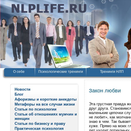
О себе
Психологические тренинги
Тренинги НЛП
Новости
Закон любви
Блог
Афоризмы и короткие анекдоты
Эта грустная правда ж
Метафоры на все случаи жизни
друг друга. Становимс
Статьи по психологии
маленькие цепочки слу
Статьи об отношениях мужчин и
не любит», как молчан
женщин
знаю в чем. Так бывает
Статьи по бизнесу и праву
хуже. Прямо на моих гл
Практическая психология
лет уходит потихоньку 