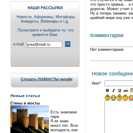
что просто привык… а 
НАШИ РАССЫЛКИ
дорогое. Может стоит 
Ну а теперь занавес з
Новости, Aфоризмы, Метафоры
крайней мере она уже 
Анекдоты, Вебинары и т.д.
Посмотрите и выберете те, что
нравятся Вам.
Комментарии
e-mail
Нет комментариев
Новое сообщен
Слушать ПОДКАСТЫ онлайн
Имя*:
Новые статьи
Стены и мосты
Есть знакомая
пара.
Я их знаю
много лет. Всю
молодость они