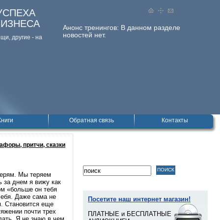
УСПЕХА
БИЗНЕСА
Анонс тренингов:
В данном разделе
новостей нет.
и, дpугие - на
Книги
Обратная связь
Контакты
афоры, притчи, сказки
терям. Мы теряем
 за днем я вижу как
ом «больше он тебя
себя. Даже сама не
Посетите наш интернет магазин!
я. Становится еще
тяжении почти трех
ПЛАТНЫЕ и БЕСПЛАТНЫЕ
лать. Я не знаю в чем