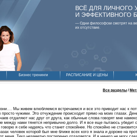
ВСЁ ДЛЯ ЛИЧНОГО 
И ЭФФЕКТИВНОГО 
— Одни философски смотpят на вещ
их отсутствие.
Бизнес тренинги
РАСПИСАНИЕ И ЦЕНЫ
Все разделы
/
Мет
изни…. Мы живем влюбляемся встречаемся и все это приводит нас к по
я просто чужими. Это отчуждение происходит прямо на моих глазах. День
чаев отдаляют нас друг от друга, как обычные слова говорят мне намек
ие между нами тянется непривычно долго. И я все еще пытаюсь убедит 
 говорю я себе надеясь что станет спокойнее. Но спокойно не становитс
азах человек которой был мне ближе всех кого я знала и дороже на про
от меня. Тихо незаметно постепенно отдаляется. И я ничего не могу сде