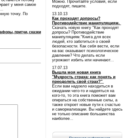
Можно. Прочитайте условия, если
ирает у меня самое
подходят, пишите.
….
нную точку. По
13.10.13
Как проходят допросы?
Противодействие манипуляциям.
Скачать новую книгу "Как проходят
афоры, притчи, сказки
допросы? Противодействие
манипуляциям."Книга для всех
людей, кто заботиться о своей
безопасности. Как себя вести, если
на вас оказывают психологическое
давление? Что делать если
угрожают избить или начинают...
17.07.13
Вышла моя новая книга
"Мудрость страха: как понять и
преодолеть свой страх?"
Если вам надоело находиться в
ожидании чего-то и надеяться на
кого-то, то эта книга поможет вам
опираться на собственные силы, а
также откроет новые пути к счастью
и самореализации. Вы найдете здесь
не только описание большинства
наиболее...