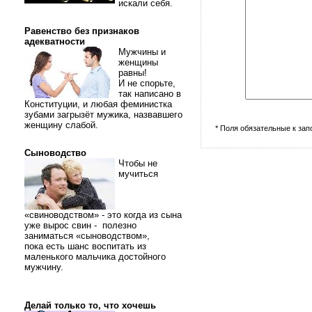
искали себя.
Равенство без признаков
адекватности
Мужчины и
женщины
равны!
И не спорьте,
так написано в
Конституции, и любая феминистка
зубами загрызёт мужика, назвавшего
женщину слабой.
* Поля обязательные к за
Сыноводство
Чтобы не
мучиться
«свиноводством» - это когда из сына
уже вырос свин - полезно
заниматься «сыноводством»,
пока есть шанс воспитать из
маленького мальчика достойного
мужчину.
Делай только то, что хочешь