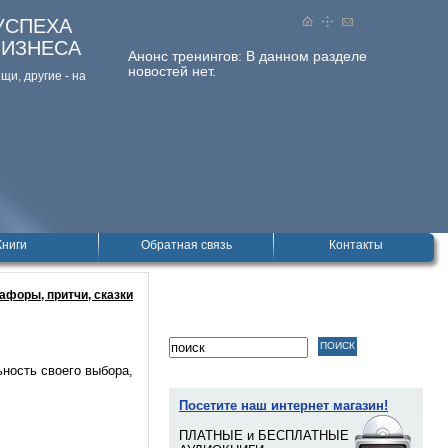
УСПЕХА
БИЗНЕСА
Анонс тренингов:
В данном разделе
новостей нет.
и, дpугие - на
Книги
Обратная связь
Контакты
афоры, притчи, сказки
ность своего выбора,
Посетите наш интернет магазин!
ПЛАТНЫЕ и БЕСПЛАТНЫЕ