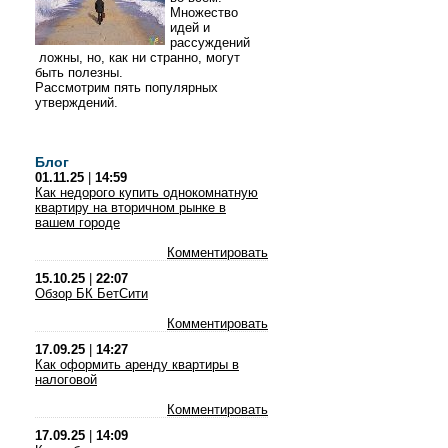
Множество
идей и
рассуждений
ложны, но, как ни странно, могут
быть полезны.
Рассмотрим пять популярных
утверждений.
Блог
01.11.25
|
14:59
Как недорого купить однокомнатную
квартиру на вторичном рынке в
вашем городе
Комментировать
15.10.25
|
22:07
Обзор БК БетСити
Комментировать
17.09.25
|
14:27
Как оформить аренду квартиры в
налоговой
Комментировать
17.09.25
|
14:09