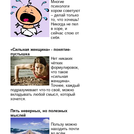
Многие
психологи
хором советуют
– делай только
то, что хочешь!
Никогда не пел
в хоре, и
сейчас спою от
себя.
«Сильная женщина» - понятие-
пустышка
Нет никаких
чётких
формулировок,
что такое
«сильная
женщина».
Точнее, каждый
подразумевает что-то своё, можно
вкладывать любой смысл, который
хочется.
Пять неверных, но полезных
мыслей
Пользу можно
находить почти
во всём.