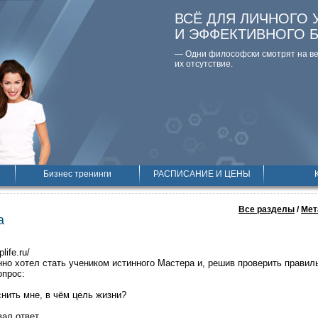
ВСЁ ДЛЯ ЛИЧНОГО 
И ЭФФЕКТИВНОГО 
— Одни философски смотpят на вещ
их отсутствие.
Бизнес тренинги
РАСПИСАНИЕ И ЦЕНЫ
Все разделы
/
Мет
а
plife.ru/
но хотел стать учеником истинного Мастера и, решив проверить правиль
опрос:
ить мне, в чём цель жизни?
ал ответ.