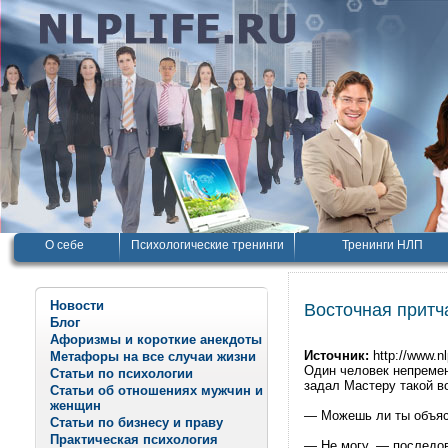
О себе
Психологические тренинги
Тренинги НЛП
Новости
Восточная притч
Блог
Афоризмы и короткие анекдоты
Источник:
http://www.nl
Метафоры на все случаи жизни
Один человек непремен
Статьи по психологии
задал Мастеру такой в
Статьи об отношениях мужчин и
женщин
— Можешь ли ты объясн
Статьи по бизнесу и праву
Практическая психология
— Не могу, — последов