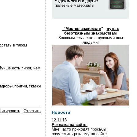
АУДИОКНИГИ и другие
полезные материалы
"
Мастер знакомств
" -
путь к
безотказным знакомствам
Знакомьтесь легко с нужными вам
людьми!
дстать в таком
Лучше есть пирог, чем
афоры, притчи, сказки
Цитировать
|
Ответить
Новости
12.11.13
Реклама на сайте
Мне часто приходят просьбы
разместить рекламу на сайте.