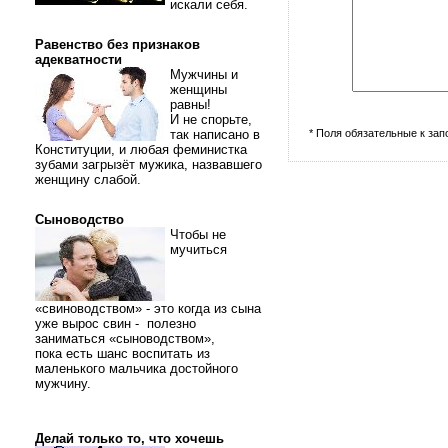
искали себя.
Равенство без признаков
адекватности
Мужчины и
женщины
равны!
И не спорьте,
так написано в
* Поля обязательные к за
Конституции, и любая феминистка
зубами загрызёт мужика, назвавшего
женщину слабой.
Сыноводство
Чтобы не
мучиться
«свиноводством» - это когда из сына
уже вырос свин - полезно
заниматься «сыноводством»,
пока есть шанс воспитать из
маленького мальчика достойного
мужчину.
Делай только то, что хочешь