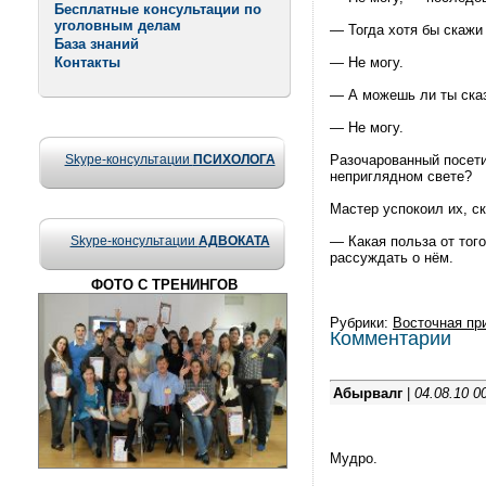
Бесплатные консультации по
уголовным делам
— Тогда хотя бы скажи
База знаний
Контакты
— Не могу.
— А можешь ли ты сказ
— Не могу.
Skype-консультации
ПСИХОЛОГА
Разочарованный посети
неприглядном свете?
Мастер успокоил их, ск
Skype-консультации
АДВОКАТА
— Какая польза от того
рассуждать о нём.
ФОТО С ТРЕНИНГОВ
Рубрики:
Восточная пр
Комментарии
Абырвалг
|
04.08.10 0
Мудро.