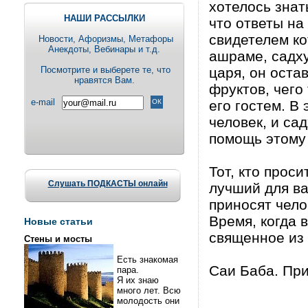
хотелось знат
НАШИ РАССЫЛКИ
что ответы на
свидетелем ко
Новости, Aфоризмы, Метафоры
Анекдоты, Вебинары и т.д.
ашраме, садху
Посмотрите и выберете те, что
царя, он оста
нравятся Вам.
фруктов, чего
e-mail
его гостем. В
человек, и са
помощь этому 
Тот, кто прос
Слушать ПОДКАСТЫ онлайн
лучший для ва
приносят чело
Время, когда 
Новые статьи
священное из 
Стены и мосты
Есть знакомая
Саи Баба. При
пара.
Я их знаю
много лет. Всю
молодость они