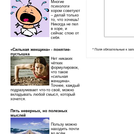
Многие
психологи
хором советуют
– делай только
то, что хочешь!
Никогда не пел
в хоре, и
сейчас спою от
себя.
«Сильная женщина» - понятие-
* Поля обязательные к за
пустышка
Нет никаких
чётких
формулировок,
что такое
«сильная
женщина».
Точнее, каждый
подразумевает что-то своё, можно
вкладывать любой смысл, который
хочется.
Пять неверных, но полезных
мыслей
Пользу можно
находить почти
во всём.