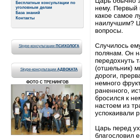
Царь обычно з
Бесплатные консультации по
нему. Первый 
уголовным делам
База знаний
какое самое л
Контакты
наилучшим? Ца
вопросы.
Случилось ему
Skype-консультации
ПСИХОЛОГА
полянам. Он н
передохнуть т
(отшельник) м
Skype-консультации
АДВОКАТА
дороги, прерв
немного фрукт
ФОТО С ТРЕНИНГОВ
раненного, ис
бросился к не
настоем из тр
успокаивали р
Царь перед ух
благословил е