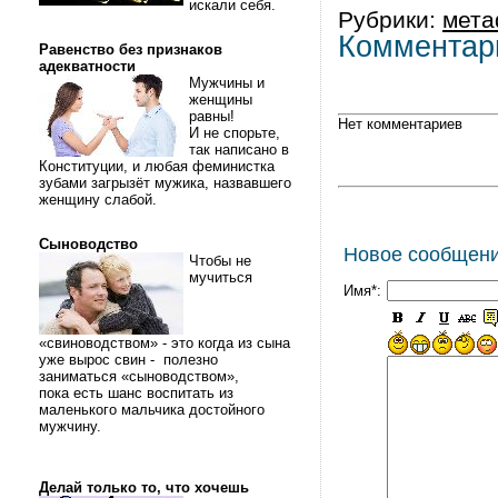
искали себя.
Рубрики:
мет
Комментар
Равенство без признаков
адекватности
Мужчины и
женщины
равны!
Нет комментариев
И не спорьте,
так написано в
Конституции, и любая феминистка
зубами загрызёт мужика, назвавшего
женщину слабой.
Сыноводство
Новое сообщен
Чтобы не
мучиться
Имя*:
«свиноводством» - это когда из сына
уже вырос свин - полезно
заниматься «сыноводством»,
пока есть шанс воспитать из
маленького мальчика достойного
мужчину.
Делай только то, что хочешь