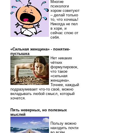
Многие
психологи
хором советуют
– делай только
то, что хочешь!
Никогда не пел
в хоре, и
сейчас спою от
себя.
«Сильная женщина» - понятие-
пустышка
Нет никаких
чётких
формулировок,
что такое
«сильная
женщина».
Точнее, каждый
подразумевает что-то своё, можно
вкладывать любой смысл, который
хочется.
Пять неверных, но полезных
мыслей
Пользу можно
находить почти
во всём.