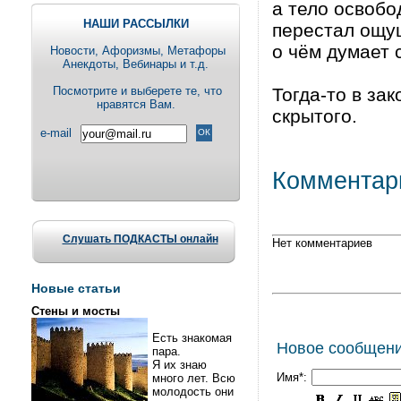
а тело освобо
НАШИ РАССЫЛКИ
перестал ощущ
о чём думает с
Новости, Aфоризмы, Метафоры
Анекдоты, Вебинары и т.д.
Посмотрите и выберете те, что
Тогда-то в за
нравятся Вам.
скрытого.
e-mail
Комментар
Слушать ПОДКАСТЫ онлайн
Нет комментариев
Новые статьи
Стены и мосты
Есть знакомая
Новое сообщен
пара.
Я их знаю
Имя*:
много лет. Всю
молодость они