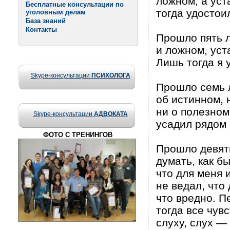
ложном, а уст
Бесплатные консультации по
тогда удостои
уголовным делам
База знаний
Контакты
Прошло пять л
и ложном, уст
Лишь тогда я 
Skype-консультации
ПСИХОЛОГА
Прошло семь л
об истинном, 
ни о полезном
Skype-консультации
АДВОКАТА
усадил рядом 
ФОТО С ТРЕНИНГОВ
Прошло девять
думать, как б
что для меня и
не ведал, что 
что вредно. П
тогда все чув
слуху, слух —