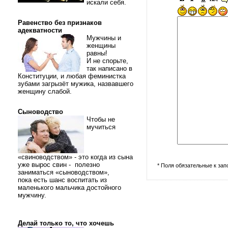
искали себя.
Равенство без признаков
адекватности
Мужчины и
женщины
равны!
И не спорьте,
так написано в
Конституции, и любая феминистка
зубами загрызёт мужика, назвавшего
женщину слабой.
Сыноводство
Чтобы не
мучиться
«свиноводством» - это когда из сына
уже вырос свин - полезно
* Поля обязательные к за
заниматься «сыноводством»,
пока есть шанс воспитать из
маленького мальчика достойного
мужчину.
Делай только то, что хочешь