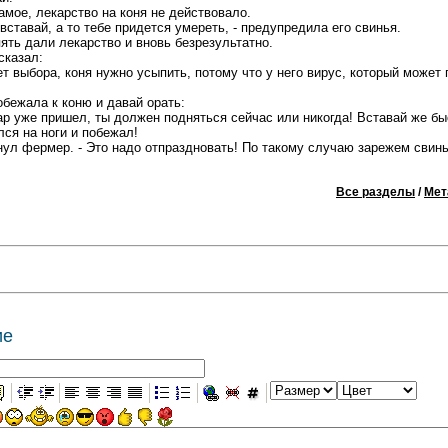
амое, лекарство на коня не действовало.
 вставай, а то тебе придется умереть, - предупредила его свинья.
ять дали лекарство и вновь безрезультатно.
сказал:
ет выбора, коня нужно усыпить, потому что у него вирус, который может
обежала к коню и давай орать:
ар уже пришел, ты должен подняться сейчас или никогда! Вставай же быс
лся на ноги и побежал!
кнул фермер. - Это надо отпраздновать! По такому случаю зарежем свин
Все разделы
/
Мет
ие