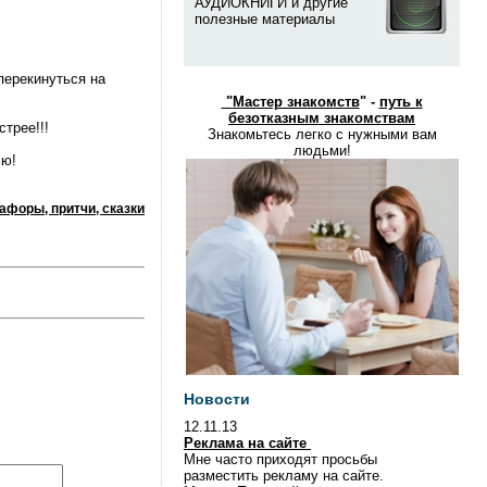
АУДИОКНИГИ и другие
полезные материалы
 перекинуться на
"
Мастер знакомств
" -
путь к
безотказным знакомствам
трее!!!
Знакомьтесь легко с нужными вам
людьми!
ью!
афоры, притчи, сказки
Новости
12.11.13
Реклама на сайте
Мне часто приходят просьбы
разместить рекламу на сайте.