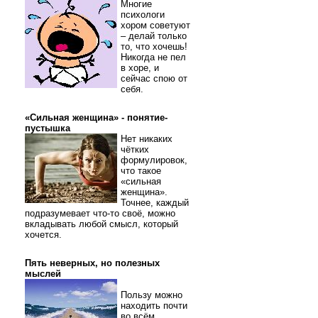
Многие
психологи
хором советуют
– делай только
то, что хочешь!
Никогда не пел
в хоре, и
сейчас спою от
себя.
«Сильная женщина» - понятие-
пустышка
Нет никаких
чётких
формулировок,
что такое
«сильная
женщина».
Точнее, каждый
подразумевает что-то своё, можно
вкладывать любой смысл, который
хочется.
Пять неверных, но полезных
мыслей
Пользу можно
находить почти
во всём.