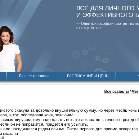
ВСЁ ДЛЯ ЛИЧНОГО 
И ЭФФЕКТИВНОГО 
— Одни философски смотpят на вещ
их отсутствие.
Бизнес тренинги
РАСПИСАНИЕ И ЦЕНЫ
Все разделы
/
Мет
истого скакуна за довольно внушительную сумму, но через месяц конь 
ра, и тот, обследовав коня, заключил:
пасным вирусом, ему надо давать вот это лекарство в течение трех дней
 если он не поправится, придется его усыпить.
ышала находящаяся рядом свинья. После первого дня приема лекарства 
и сказала:
ай!