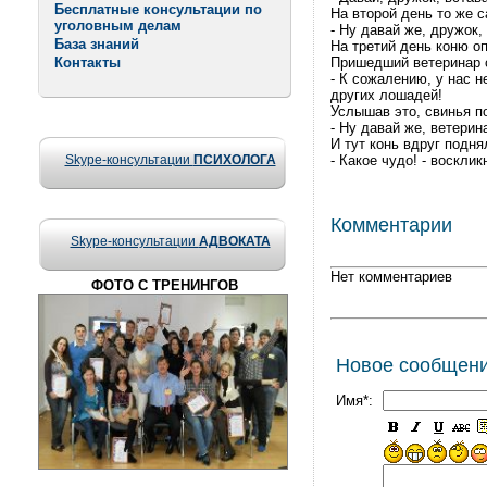
Бесплатные консультации по
На второй день то же с
уголовным делам
- Ну давай же, дружок,
База знаний
На третий день коню оп
Контакты
Пришедший ветеринар 
- К сожалению, у нас н
других лошадей!
Услышав это, свинья п
- Ну давай же, ветерин
И тут конь вдруг подня
Skype-консультации
ПСИХОЛОГА
- Какое чудо! - воскли
Комментарии
Skype-консультации
АДВОКАТА
Нет комментариев
ФОТО С ТРЕНИНГОВ
Новое сообщен
Имя*: