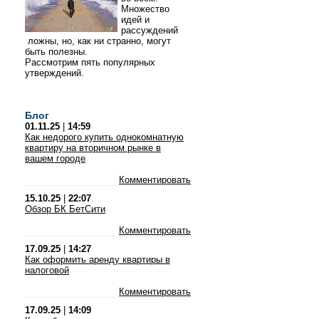
Множество
идей и
рассуждений
ложны, но, как ни странно, могут
быть полезны.
Рассмотрим пять популярных
утверждений.
Блог
01.11.25
|
14:59
Как недорого купить однокомнатную
квартиру на вторичном рынке в
вашем городе
Комментировать
15.10.25
|
22:07
Обзор БК БетСити
Комментировать
17.09.25
|
14:27
Как оформить аренду квартиры в
налоговой
Комментировать
17.09.25
|
14:09