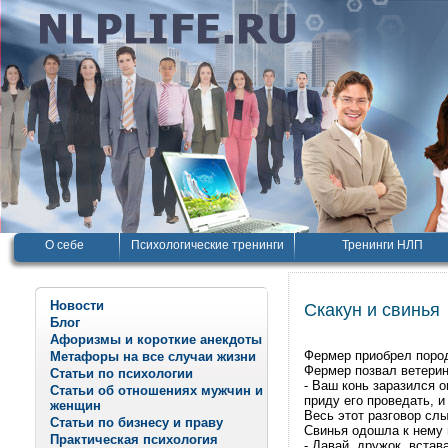
О себе
Психологические тренинги
Тренинги НЛП
Новости
Скакун и свинья
Блог
Афоризмы и короткие анекдоты
Фермер приобрел пород
Метафоры на все случаи жизни
Фермер позвал ветерина
Статьи по психологии
- Ваш конь заразился о
Статьи об отношениях мужчин и
приду его проведать, и
женщин
Весь этот разговор сл
Статьи по бизнесу и праву
Свинья одошла к нему 
Практическая психология
- Давай, дружок, встав