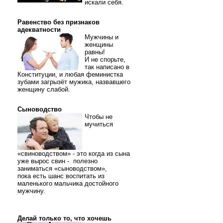
искали себя.
Равенство без признаков
адекватности
Мужчины и
женщины
равны!
И не спорьте,
так написано в
Конституции, и любая феминистка
зубами загрызёт мужика, назвавшего
женщину слабой.
Сыноводство
Чтобы не
мучиться
«свиноводством» - это когда из сына
уже вырос свин - полезно
заниматься «сыноводством»,
пока есть шанс воспитать из
маленького мальчика достойного
мужчину.
Делай только то, что хочешь