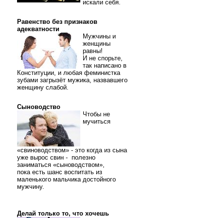
искали себя.
Равенство без признаков
адекватности
Мужчины и
женщины
равны!
И не спорьте,
так написано в
Конституции, и любая феминистка
зубами загрызёт мужика, назвавшего
женщину слабой.
Сыноводство
Чтобы не
мучиться
«свиноводством» - это когда из сына
уже вырос свин - полезно
заниматься «сыноводством»,
пока есть шанс воспитать из
маленького мальчика достойного
мужчину.
Делай только то, что хочешь