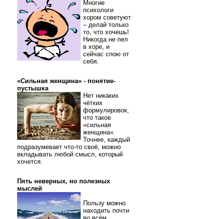
Многие
психологи
хором советуют
– делай только
то, что хочешь!
Никогда не пел
в хоре, и
сейчас спою от
себя.
«Сильная женщина» - понятие-
пустышка
Нет никаких
чётких
формулировок,
что такое
«сильная
женщина».
Точнее, каждый
подразумевает что-то своё, можно
вкладывать любой смысл, который
хочется.
Пять неверных, но полезных
мыслей
Пользу можно
находить почти
во всём.