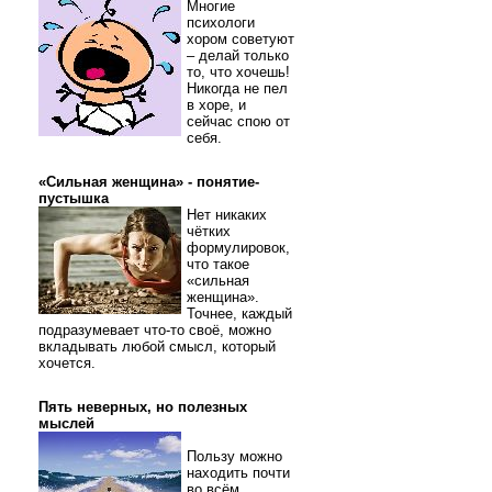
Многие
психологи
хором советуют
– делай только
то, что хочешь!
Никогда не пел
в хоре, и
сейчас спою от
себя.
«Сильная женщина» - понятие-
пустышка
Нет никаких
чётких
формулировок,
что такое
«сильная
женщина».
Точнее, каждый
подразумевает что-то своё, можно
вкладывать любой смысл, который
хочется.
Пять неверных, но полезных
мыслей
Пользу можно
находить почти
во всём.