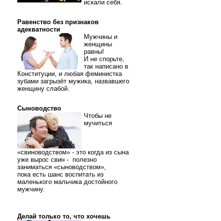
искали себя.
Равенство без признаков
адекватности
Мужчины и
женщины
равны!
И не спорьте,
так написано в
Конституции, и любая феминистка
зубами загрызёт мужика, назвавшего
женщину слабой.
Сыноводство
Чтобы не
мучиться
«свиноводством» - это когда из сына
уже вырос свин - полезно
заниматься «сыноводством»,
пока есть шанс воспитать из
маленького мальчика достойного
мужчину.
Делай только то, что хочешь