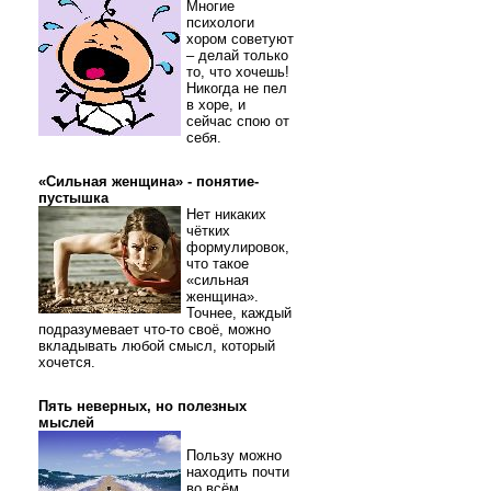
Многие
психологи
хором советуют
– делай только
то, что хочешь!
Никогда не пел
в хоре, и
сейчас спою от
себя.
«Сильная женщина» - понятие-
пустышка
Нет никаких
чётких
формулировок,
что такое
«сильная
женщина».
Точнее, каждый
подразумевает что-то своё, можно
вкладывать любой смысл, который
хочется.
Пять неверных, но полезных
мыслей
Пользу можно
находить почти
во всём.