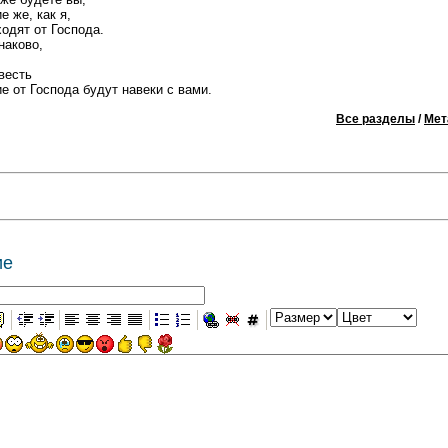
е же, как я,
одят от Господа.
наково,
весть
е от Господа будут навеки с вами.
Все разделы
/
Мет
ие