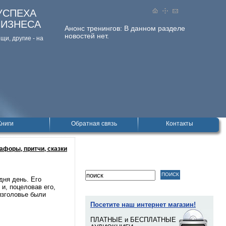
УСПЕХА
БИЗНЕСА
Анонс тренингов:
В данном разделе
новостей нет.
и, дpугие - на
Книги
Обратная связь
Контакты
афоры, притчи, сказки
дня день. Его
и, поцеловав его,
изголовье были
Посетите наш интернет магазин!
ПЛАТНЫЕ и БЕСПЛАТНЫЕ