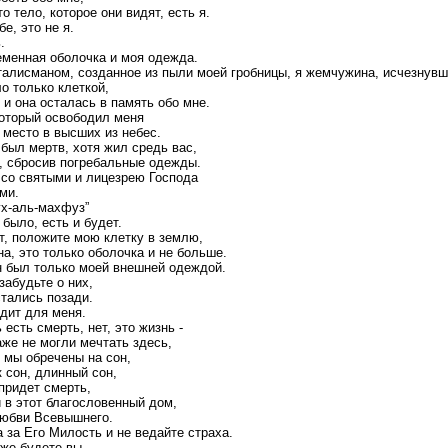
о тело, которое они видят, есть я.
е, это не я.
.
еменная оболочка и моя одежда.
талисманом, созданное из пыли моей гробницы, я жемчужина, исчезнувш
ло только клеткой,
 и она осталась в память обо мне.
оторый освободил меня
 место в высших из небес.
 был мертв, хотя жил средь вас,
е, сбросив погребальные одежды.
 со святыми и лицезрею Господа
ми.
ух-аль-махфуз”
 было, есть и будет.
т, положите мою клетку в землю,
а, это только оболочка и не больше.
 был только моей внешней одеждой.
забудьте о них,
стались позади.
дит для меня.
 есть смерть, нет, это жизнь -
аже не могли мечтать здесь,
м мы обречены на сон,
к сон, длинный сон,
 придет смерть,
и в этот благословенный дом,
любви Всевышнего.
 за Его Милость и не ведайте страха.
 же будете вы,