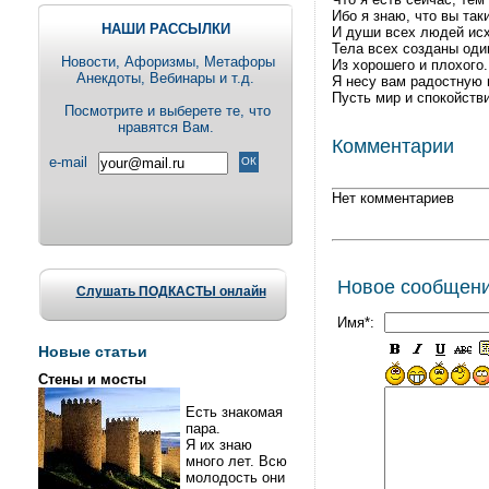
Ибо я знаю, что вы таки
НАШИ РАССЫЛКИ
И души всех людей исх
Тела всех созданы оди
Новости, Aфоризмы, Метафоры
Из хорошего и плохого.
Анекдоты, Вебинары и т.д.
Я несу вам радостную 
Пусть мир и спокойстви
Посмотрите и выберете те, что
нравятся Вам.
Комментарии
e-mail
Нет комментариев
Новое сообщен
Слушать ПОДКАСТЫ онлайн
Имя*:
Новые статьи
Стены и мосты
Есть знакомая
пара.
Я их знаю
много лет. Всю
молодость они