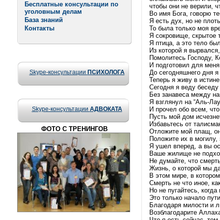
Бесплатные консультации по
чтобы они не верили, чт
уголовным делам
Во имя Бога, говорю теб
База знаний
Я есть дух, но не плоть
Контакты
То была только моя вр
Я сокровище, скрытое 
Я птица, а это тело бы
Из которой я вырвался,
Помолитесь Господу, К
И подготовил для меня
Skype-консультации
ПСИХОЛОГА
До сегодняшнего дня я
Теперь я живу в истин
Сегодня я веду беседу
Без занавеса между на
Я взглянул на “Аль-Ла
Skype-консультации
АДВОКАТА
И прочел обо всем, что
Пусть мой дом исчезне
Избавьтесь от талисман
ФОТО С ТРЕНИНГОВ
Отложите мой плащ, он
Положите их в могилу, 
Я ушел вперед, а вы о
Ваше жилище не подхо
Не думайте, что смерть
Жизнь, о которой мы д
В этом мире, в которо
Смерть не что иное, ка
Но не пугайтесь, когда
Это только начало пут
Благодаря милости и 
Возблагодарите Аллаха
Что я есть сейчас, тем