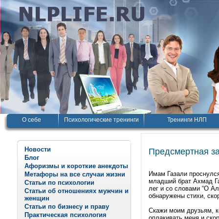
О себе
Психологические тренинги
Тренинги НЛП
Новости
Предсмертная з
Блог
Афоризмы и короткие анекдоты
Имам Газали проснулся 
Метафоры на все случаи жизни
младший брат Ахмад Газ
Статьи по психологии
лег и со словами “О А
Статьи об отношениях мужчин и
обнаружены стихи, ско
женщин
Статьи по бизнесу и праву
Скажи моим друзьям, к
Практическая психология
оплакивать меня и скор