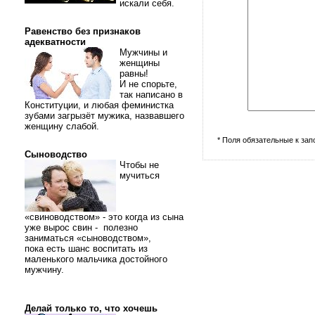
искали себя.
Равенство без признаков
адекватности
Мужчины и
женщины
равны!
И не спорьте,
так написано в
Конституции, и любая феминистка
зубами загрызёт мужика, назвавшего
женщину слабой.
* Поля обязательные к за
Сыноводство
Чтобы не
мучиться
«свиноводством» - это когда из сына
уже вырос свин - полезно
заниматься «сыноводством»,
пока есть шанс воспитать из
маленького мальчика достойного
мужчину.
Делай только то, что хочешь