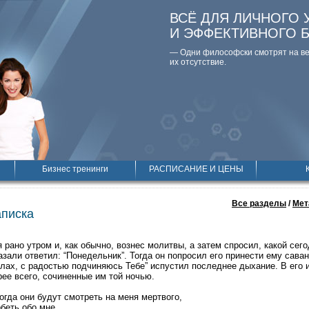
ВСЁ ДЛЯ ЛИЧНОГО 
И ЭФФЕКТИВНОГО 
— Одни философски смотpят на вещ
их отсутствие.
Бизнес тренинги
РАСПИСАНИЕ И ЦЕНЫ
Все разделы
/
Мет
аписка
рано утром и, как обычно, вознес молитвы, а затем спросил, какой сего
али ответил: “Понедельник”. Тогда он попросил его принести ему саван 
ллах, с радостью подчиняюсь Тебе” испустил последнее дыхание. В его 
рее всего, сочиненные им той ночью.
огда они будут смотреть на меня мертвого,
беть обо мне,