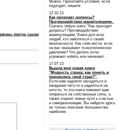
Можно. Прочитайте условия, если
подходят, пишите.
13.10.13
Как проходят допросы?
Противодействие манипуляциям.
Скачать новую книгу "Как проходят
допросы? Противодействие
афоры, притчи, сказки
манипуляциям."Книга для всех
людей, кто заботиться о своей
безопасности. Как себя вести, если
на вас оказывают психологическое
давление? Что делать если
угрожают избить или начинают...
17.07.13
Вышла моя новая книга
"Мудрость страха: как понять и
преодолеть свой страх?"
Если вам надоело находиться в
ожидании чего-то и надеяться на
кого-то, то эта книга поможет вам
опираться на собственные силы, а
также откроет новые пути к счастью
и самореализации. Вы найдете здесь
не только описание большинства
наиболее...