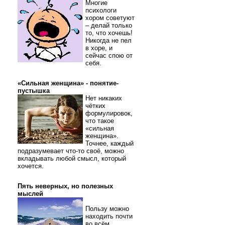
Многие
психологи
хором советуют
– делай только
то, что хочешь!
Никогда не пел
в хоре, и
сейчас спою от
себя.
«Сильная женщина» - понятие-
пустышка
Нет никаких
чётких
формулировок,
что такое
«сильная
женщина».
Точнее, каждый
подразумевает что-то своё, можно
вкладывать любой смысл, который
хочется.
Пять неверных, но полезных
мыслей
Пользу можно
находить почти
во всём.