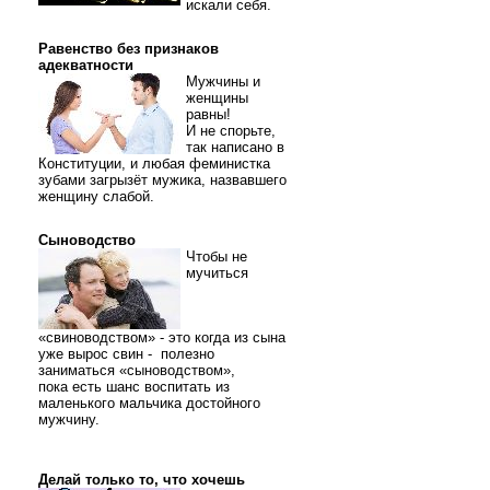
искали себя.
Равенство без признаков
адекватности
Мужчины и
женщины
равны!
И не спорьте,
так написано в
Конституции, и любая феминистка
зубами загрызёт мужика, назвавшего
женщину слабой.
Сыноводство
Чтобы не
мучиться
«свиноводством» - это когда из сына
уже вырос свин - полезно
заниматься «сыноводством»,
пока есть шанс воспитать из
маленького мальчика достойного
мужчину.
Делай только то, что хочешь