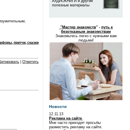
АУДИОКНИГИ и другие
полезные материалы
 изумительным,
"
Мастер знакомств
" -
путь к
безотказным знакомствам
Знакомьтесь легко с нужными вам
людьми!
афоры, притчи, сказки
Цитировать
|
Ответить
Новости
12.11.13
Реклама на сайте
Мне часто приходят просьбы
разместить рекламу на сайте.