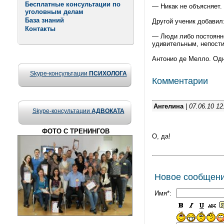
Бесплатные консультации по
— Никак не объясняет.
уголовным делам
База знаний
Другой ученик добавил
Контакты
— Люди либо постоянно
удивительным, непост
Антонио де Мелло. Одн
Skype-консультации
ПСИХОЛОГА
Комментарии
Ангелина
|
07.06.10 12
Skype-консультации
АДВОКАТА
ФОТО С ТРЕНИНГОВ
О, да!
Новое сообщен
Имя*: