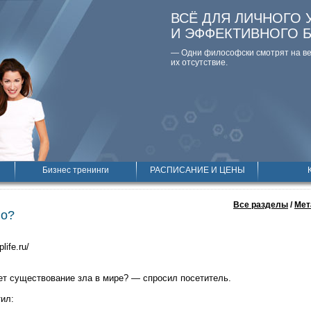
ВСЁ ДЛЯ ЛИЧНОГО 
И ЭФФЕКТИВНОГО 
— Одни философски смотpят на вещ
их отсутствие.
Бизнес тренинги
РАСПИСАНИЕ И ЦЕНЫ
Все разделы
/
Мет
ло?
plife.ru/
т существование зла в мире? — спросил посетитель.
тил: