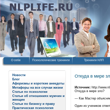
О себе
Психологические тренинги
Тренинги НЛП
Новости
Откуда в мире з
Блог
Афоризмы и короткие анекдоты
Источник:
http://www.nl
Метафоры на все случаи жизни
Откуда в мире зло?
Статьи по психологии
Статьи об отношениях мужчин и
— Как Мастер объясняе
женщин
Статьи по бизнесу и праву
Один из учеников отве
Практическая психология