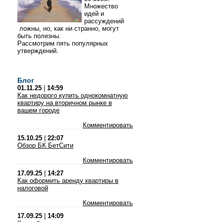
Множество
идей и
рассуждений
ложны, но, как ни странно, могут
быть полезны.
Рассмотрим пять популярных
утверждений.
Блог
01.11.25
|
14:59
Как недорого купить однокомнатную
квартиру на вторичном рынке в
вашем городе
Комментировать
15.10.25
|
22:07
Обзор БК БетСити
Комментировать
17.09.25
|
14:27
Как оформить аренду квартиры в
налоговой
Комментировать
17.09.25
|
14:09