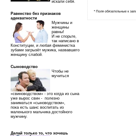
искали себя.
* Поля обязательные к за
Равенство без признаков
адекватности
Мужчины и
женщины
равны!
И не спорьте,
так написано в
Конституции, и любая феминистка
зубами загрызёт мужика, назвавшего
женщину слабой.
Сыноводство
Чтобы не
мучиться
«свиноводством» - это когда из сына
уже вырос свин - полезно
заниматься «сыноводством»,
пока есть шанс воспитать из
маленького мальчика достойного
мужчину.
Делай только то, что хочешь