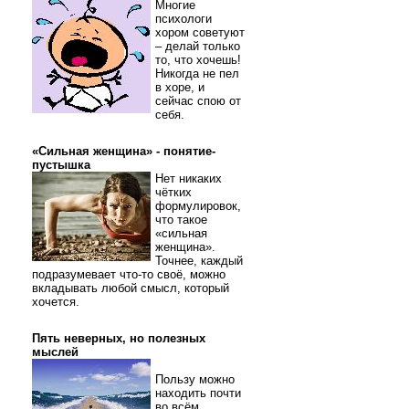
Многие
психологи
хором советуют
– делай только
то, что хочешь!
Никогда не пел
в хоре, и
сейчас спою от
себя.
«Сильная женщина» - понятие-
пустышка
Нет никаких
чётких
формулировок,
что такое
«сильная
женщина».
Точнее, каждый
подразумевает что-то своё, можно
вкладывать любой смысл, который
хочется.
Пять неверных, но полезных
мыслей
Пользу можно
находить почти
во всём.