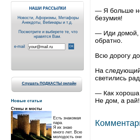
НАШИ РАССЫЛКИ
— Я больше не
безумия!
Новости, Aфоризмы, Метафоры
Анекдоты, Вебинары и т.д.
Посмотрите и выберете те, что
— Иди домой,
нравятся Вам.
обратно.
e-mail
Всю дорогу до
На следующий 
светились рад
Слушать ПОДКАСТЫ онлайн
— Как хороша 
Не дом, а рай!
Новые статьи
Стены и мосты
Есть знакомая
Комментар
пара.
Я их знаю
много лет. Всю
молодость они