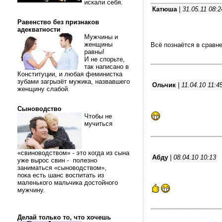
искали себя.
Катюша
|
31.05.11 08:2
Равенство без признаков
адекватности
Мужчины и
женщины
Всё познаётся в сравн
равны!
И не спорьте,
так написано в
Конституции, и любая феминистка
зубами загрызёт мужика, назвавшего
Ольчик
|
11.04.10 11:4
женщину слабой.
Сыноводство
Чтобы не
мучиться
«свиноводством» - это когда из сына
Абду
|
08.04.10 10:13
уже вырос свин - полезно
заниматься «сыноводством»,
пока есть шанс воспитать из
маленького мальчика достойного
мужчину.
Делай только то, что хочешь