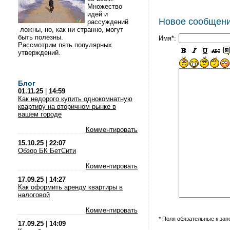
Множество
идей и
Новое сообщен
рассуждений
ложны, но, как ни странно, могут
быть полезны.
Имя*:
Рассмотрим пять популярных
утверждений.
Блог
01.11.25
|
14:59
Как недорого купить однокомнатную
квартиру на вторичном рынке в
вашем городе
Комментировать
15.10.25
|
22:07
Обзор БК БетСити
Комментировать
17.09.25
|
14:27
Как оформить аренду квартиры в
налоговой
Комментировать
* Поля обязательные к за
17.09.25
|
14:09