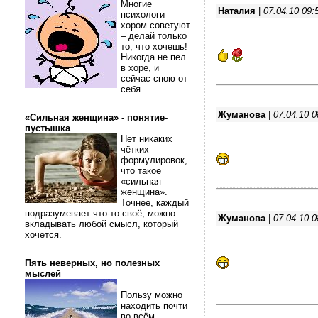
Многие
Наталия
|
07.04.10 09:
психологи
хором советуют
– делай только
то, что хочешь!
Никогда не пел
в хоре, и
сейчас спою от
себя.
Жуманова
|
07.04.10 0
«Сильная женщина» - понятие-
пустышка
Нет никаких
чётких
формулировок,
что такое
«сильная
женщина».
Точнее, каждый
подразумевает что-то своё, можно
Жуманова
|
07.04.10 0
вкладывать любой смысл, который
хочется.
Пять неверных, но полезных
мыслей
Пользу можно
находить почти
во всём.