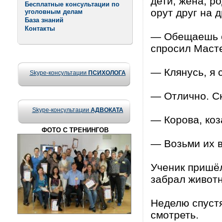
дети, жена, р
Бесплатные консультации по
орут друг на д
уголовным делам
База знаний
Контакты
— Обещаешь сд
спросил Маст
— Клянусь, я 
Skype-консультации
ПСИХОЛОГА
— Отлично. Ск
Skype-консультации
АДВОКАТА
— Корова, коз
ФОТО С ТРЕНИНГОВ
— Возьми их в
Ученик пришёл
забрал животн
Неделю спустя
смотреть.