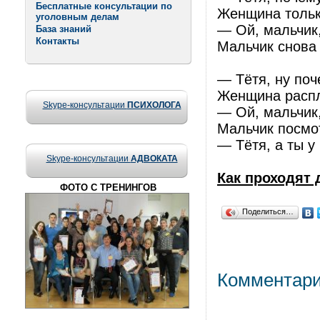
Бесплатные консультации по
Женщина тольк
уголовным делам
— Ой, мальчик
База знаний
Контакты
Мальчик снова
— Тётя, ну по
Женщина распл
Skype-консультации
ПСИХОЛОГА
— Ой, мальчик,
Мальчик посмот
— Тётя, а ты у
Skype-консультации
АДВОКАТА
Как проходят
ФОТО С ТРЕНИНГОВ
Поделиться…
Комментар