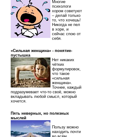
Многие
психологи
хором советуют
– делай только
то, что хочешь!
Никогда не пел
в хоре, и
сейчас спою от
себя.
«Сильная женщина» - понятие-
пустышка
Нет никаких
чётких
формулировок,
что такое
«сильная
женщина».
Точнее, каждый
подразумевает что-то своё, можно
вкладывать любой смысл, который
хочется.
Пять неверных, но полезных
мыслей
Пользу можно
находить почти
во всём.