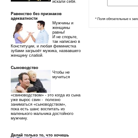
искали себя.
Равенство без признаков
адекватности
* Поля обязательные к за
Мужчины и
женщины
равны!
И не спорьте,
так написано в
Конституции, и любая феминистка
зубами загрызёт мужика, назвавшего
женщину слабой.
Сыноводство
Чтобы не
мучиться
«свиноводством» - это когда из сына
уже вырос свин - полезно
заниматься «сыноводством»,
пока есть шанс воспитать из
маленького мальчика достойного
мужчину.
Делай только то, что хочешь