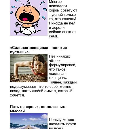
Многие
психологи
хором советуют
– делай только
то, что хочешь!
Никогда не пел
в хоре, и
сейчас спою от
себя.
«Сильная женщина» - понятие-
пустышка
Нет никаких
чётких
формулировок,
что такое
«сильная
женщина».
Точнее, каждый
подразумевает что-то своё, можно
вкладывать любой смысл, который
хочется.
Пять неверных, но полезных
мыслей
Пользу можно
находить почти
во всём.