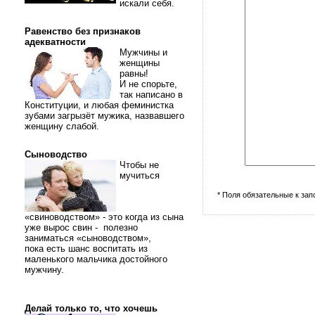
искали себя.
Равенство без признаков
адекватности
Мужчины и
женщины
равны!
И не спорьте,
так написано в
Конституции, и любая феминистка
зубами загрызёт мужика, назвавшего
женщину слабой.
Сыноводство
Чтобы не
мучиться
* Поля обязательные к за
«свиноводством» - это когда из сына
уже вырос свин - полезно
заниматься «сыноводством»,
пока есть шанс воспитать из
маленького мальчика достойного
мужчину.
Делай только то, что хочешь