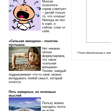
Многие
психологи
хором советуют
– делай только
то, что хочешь!
Никогда не пел
в хоре, и
сейчас спою от
себя.
«Сильная женщина» - понятие-
пустышка
Нет никаких
чётких
* Поля обязательные к за
формулировок,
что такое
«сильная
женщина».
Точнее, каждый
подразумевает что-то своё, можно
вкладывать любой смысл, который
хочется.
Пять неверных, но полезных
мыслей
Пользу можно
находить почти
во всём.