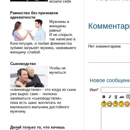
искали себя.
Равенство без признаков
адекватности
Мужчины и
Комментар
женщины
равны!
И не спорьте,
так написано в
Конституции, и любая феминистка
Нет комментариев
зубами загрызёт мужика, назвавшего
женщину слабой.
Сыноводство
Чтобы не
мучиться
Новое сообщен
«свиноводством» - это когда из сына
Имя*:
уже вырос свин - полезно
заниматься «сыноводством»,
пока есть шанс воспитать из
маленького мальчика достойного
мужчину.
Делай только то, что хочешь