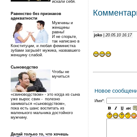
искали себя.
Комментар
Равенство без признаков
адекватности
Мужчины и
женщины
равны!
joko
|
20.05.10 16:17
И не спорьте,
так написано в
Конституции, и любая феминистка
зубами загрызёт мужика, назвавшего
женщину слабой.
Сыноводство
Чтобы не
мучиться
Новое сообщен
«свиноводством» - это когда из сына
уже вырос свин - полезно
Имя*:
заниматься «сыноводством»,
пока есть шанс воспитать из
маленького мальчика достойного
мужчину.
Делай только то, что хочешь