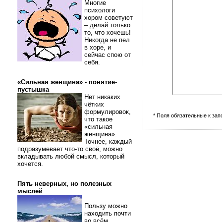
Многие
психологи
хором советуют
– делай только
то, что хочешь!
Никогда не пел
в хоре, и
сейчас спою от
себя.
«Сильная женщина» - понятие-
пустышка
Нет никаких
чётких
формулировок,
* Поля обязательные к за
что такое
«сильная
женщина».
Точнее, каждый
подразумевает что-то своё, можно
вкладывать любой смысл, который
хочется.
Пять неверных, но полезных
мыслей
Пользу можно
находить почти
во всём.