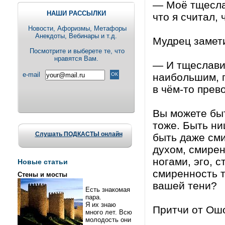
— Моё тщесла
НАШИ РАССЫЛКИ
что я считал, 
Новости, Aфоризмы, Метафоры
Анекдоты, Вебинары и т.д.
Мудрец замет
Посмотрите и выберете те, что
нравятся Вам.
— И тщеславие
e-mail
наибольшим, п
в чём-то прев
Вы можете быт
тоже. Быть ни
Слушать ПОДКАСТЫ онлайн
быть даже см
духом, смирен
ногами, эго, с
Новые статьи
смиренность т
Стены и мосты
вашей тени?
Есть знакомая
пара.
Я их знаю
Притчи от Ош
много лет. Всю
молодость они