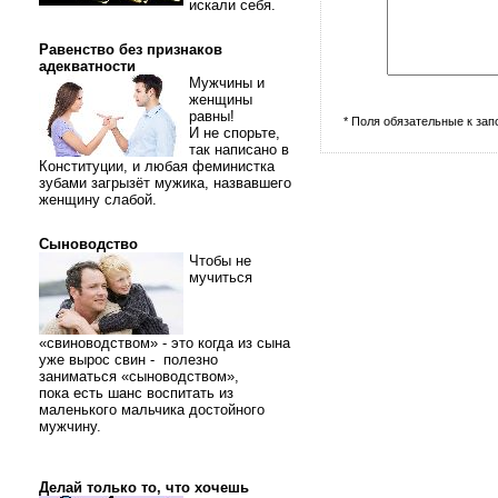
искали себя.
Равенство без признаков
адекватности
Мужчины и
женщины
равны!
* Поля обязательные к за
И не спорьте,
так написано в
Конституции, и любая феминистка
зубами загрызёт мужика, назвавшего
женщину слабой.
Сыноводство
Чтобы не
мучиться
«свиноводством» - это когда из сына
уже вырос свин - полезно
заниматься «сыноводством»,
пока есть шанс воспитать из
маленького мальчика достойного
мужчину.
Делай только то, что хочешь