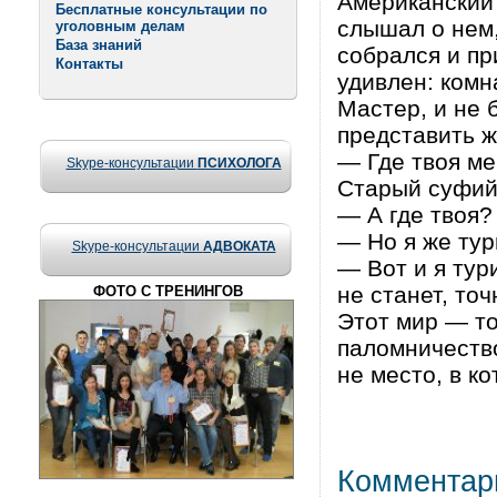
Американский 
Бесплатные консультации по
слышал о нем,
уголовным делам
База знаний
собрался и пр
Контакты
удивлен: комн
Мастер, и не 
представить ж
— Где твоя ме
Skype-консультации
ПСИХОЛОГА
Старый суфий
— А где твоя?
— Но я же тур
Skype-консультации
АДВОКАТА
— Вот и я тур
не станет, точ
ФОТО С ТРЕНИНГОВ
Этот мир — т
паломничество
не место, в к
Комментар