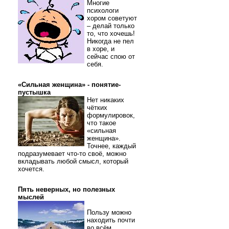
Многие
психологи
хором советуют
– делай только
то, что хочешь!
Никогда не пел
в хоре, и
сейчас спою от
себя.
«Сильная женщина» - понятие-
пустышка
Нет никаких
чётких
формулировок,
что такое
«сильная
женщина».
Точнее, каждый
подразумевает что-то своё, можно
вкладывать любой смысл, который
хочется.
Пять неверных, но полезных
мыслей
Пользу можно
находить почти
во всём.