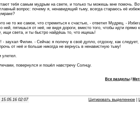
итают тебя самым мудрым на свете, и только ты можешь мне помочь. Вот 
 главный вопрос: почему я, ненавидящий тьму, всегда стараюсь её избеж
умраке?
 это не то же самое, что стремиться к счастью, - ответил Мудрец. - Избег
 ней, пятишься от неё, не видя дороги, вместо того, чтобы идти прямо к
у, ищи света, и ты быстро найдёшь то, что ищешь!
! - заухал Филин. - Сейчас я полечу в своё дупло, отдохну, как следует, 
прочь от неё и больше никогда не вернусь в ненавистную тьму!
 улетел.
ечами, повернулся и пошёл навстречу Солнцу.
Все разделы
/
Мет
|
15.05.16 02:07
Цитировать выделенное
|