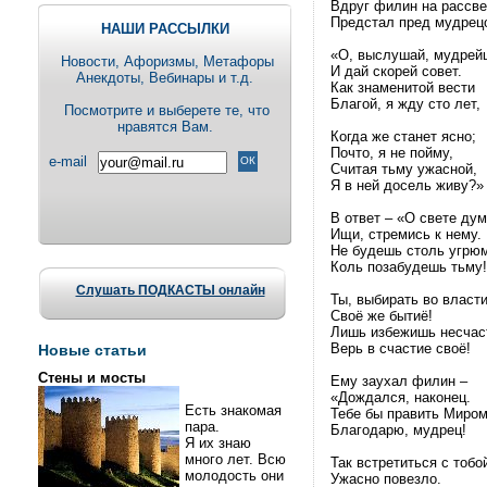
Вдруг филин на рассве
Предстал пред мудрец
НАШИ РАССЫЛКИ
«О, выслушай, мудрей
Новости, Aфоризмы, Метафоры
И дай скорей совет.
Анекдоты, Вебинары и т.д.
Как знаменитой вести
Благой, я жду сто лет,
Посмотрите и выберете те, что
нравятся Вам.
Когда же станет ясно;
Почто, я не пойму,
e-mail
Считая тьму ужасной,
Я в ней досель живу?»
В ответ – «О свете дум
Ищи, стремись к нему.
Не будешь столь угрю
Коль позабудешь тьму!
Слушать ПОДКАСТЫ онлайн
Ты, выбирать во власти
Своё же бытиё!
Лишь избежишь несчас
Верь в счастие своё!
Новые статьи
Стены и мосты
Ему заухал филин –
«Дождался, наконец.
Есть знакомая
Тебе бы править Миром
пара.
Благодарю, мудрец!
Я их знаю
много лет. Всю
Так встретиться с тобо
молодость они
Ужасно повезло.