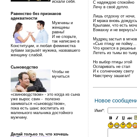
искали себя.
С надеждою спокойно
Лечу в своё дупло.
Равенство без признаков
Лишь отдохну от ночи,
адекватности
И мрака вновь дождусь
Мужчины и
Крылами, что есть моч
женщины
Взмахну и не вернусь!
равны!
И не спорьте,
Мудрец застыл в мгнов
так написано в
«Сью птицу не пойму…
Конституции, и любая феминистка
Что кроется в решенье 
зубами загрызёт мужика, назвавшего
Лететь из тьмы во тьму
женщину слабой.
Но выбор птицы этой
Оспаривать не стал
Сыноводство
И к солнечному свету
Чтобы не
Навстречу зашагал!
мучиться
«свиноводством» - это когда из сына
уже вырос свин - полезно
Новое сообщен
заниматься «сыноводством»,
пока есть шанс воспитать из
Имя*:
маленького мальчика достойного
мужчину.
Делай только то, что хочешь