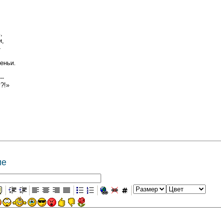
,
и,
»
еньи.
--
?!»
ие