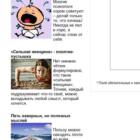
Многие
психологи
хором советуют
– делай только
то, что хочешь!
Никогда не пел
в хоре, и
сейчас спою от
себя.
«Сильная женщина» - понятие-
пустышка
Нет никаких
чётких
формулировок,
что такое
«сильная
* Поля обязательные к за
женщина».
Точнее, каждый
подразумевает что-то своё, можно
вкладывать любой смысл, который
хочется.
Пять неверных, но полезных
мыслей
Пользу можно
находить почти
во всём.