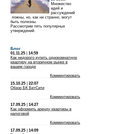
Множество
идей и
рассуждений
ложны, но, как ни странно, могут
быть полезны.
Рассмотрим пять популярных
утверждений.
Блог
01.11.25
|
14:59
Как недорого купить однокомнатную
квартиру на вторичном рынке в
вашем городе
Комментировать
15.10.25
|
22:07
Обзор БК БетСити
Комментировать
17.09.25
|
14:27
Как оформить аренду квартиры в
налоговой
Комментировать
17.09.25
|
14:09