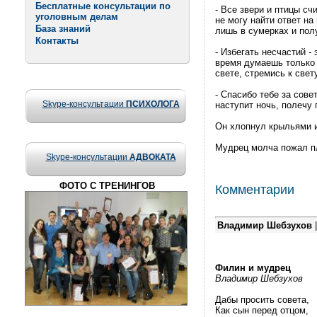
Бесплатные консультации по
- Все звери и птицы сч
уголовным делам
не могу найти ответ на
База знаний
лишь в сумерках и пол
Контакты
- Избегать несчастий -
время думаешь только о
свете, стремись к свет
- Спасибо тебе за совет
Skype-консультации
ПСИХОЛОГА
наступит ночь, полечу 
Он хлопнул крыльями и
Мудрец молча пожал пл
Skype-консультации
АДВОКАТА
ФОТО С ТРЕНИНГОВ
Комментарии
Владимир Шебзухов
Филин и мудрец
Владимир Шебзухов
Дабы просить совета,
Как сын перед отцом,