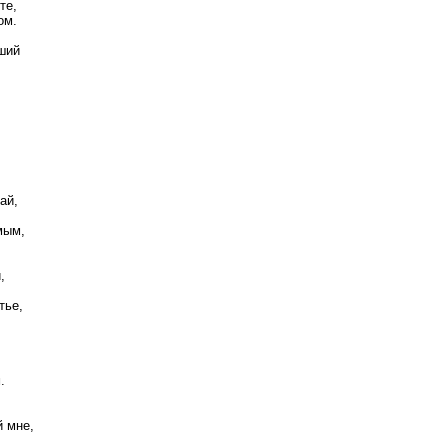
те,
ом.
ший
ай,
мым,
,
тье,
.
й мне,