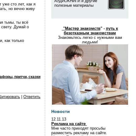
АУДИОКНИГИ и другие
уже сто лет, как я
полезные материалы
ать, но вечно живу
ая тьмы, ты всё
 свету. Думай о
"
Мастер знакомств
" -
путь к
безотказным знакомствам
Знакомьтесь легко с нужными вам
и, как только
людьми!
афоры, притчи, сказки
Цитировать
|
Ответить
Новости
12.11.13
Реклама на сайте
Мне часто приходят просьбы
разместить рекламу на сайте.