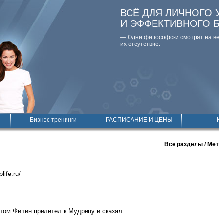
ВСЁ ДЛЯ ЛИЧНОГО 
И ЭФФЕКТИВНОГО 
— Одни философски смотpят на вещ
их отсутствие.
Бизнес тренинги
РАСПИСАНИЕ И ЦЕНЫ
Все разделы
/
Мет
plife.ru/
том Филин прилетел к Мудрецу и сказал: