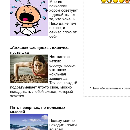
Многие
психологи
хором советуют
– делай только
то, что хочешь!
Никогда не пел
в хоре, и
сейчас спою от
себя.
«Сильная женщина» - понятие-
пустышка
Нет никаких
чётких
формулировок,
что такое
«сильная
женщина».
Точнее, каждый
подразумевает что-то своё, можно
* Поля обязательные к за
вкладывать любой смысл, который
хочется.
Пять неверных, но полезных
мыслей
Пользу можно
находить почти
во всём.