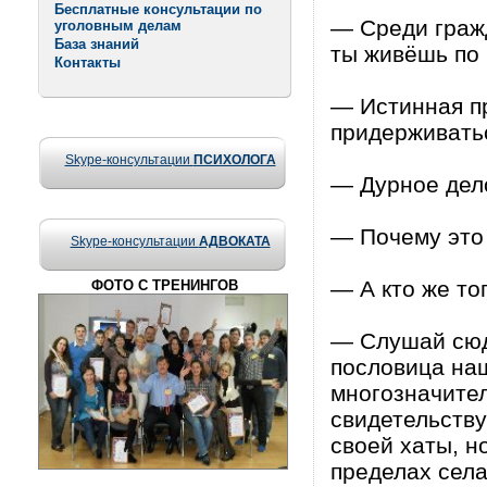
Бесплатные консультации по
— Среди гражд
уголовным делам
База знаний
ты живёшь по 
Контакты
— Истинная п
придерживатьс
Skype-консультации
ПСИХОЛОГА
— Дурное дел
— Почему это
Skype-консультации
АДВОКАТА
— А кто же то
ФОТО С ТРЕНИНГОВ
— Слушай сюда
пословица на
многозначител
свидетельству
своей хаты, но
пределах села