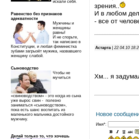
искали себя.
зрения..
И в любом дел
Равенство без признаков
адекватности
- все от чело
Мужчины и
женщины
равны!
И не спорьте,
так написано в
Конституции, и любая феминистка
Астарта
|
22.04.10 18:2
зубами загрызёт мужика, назвавшего
женщину слабой.
Сыноводство
Чтобы не
Хм... я задума
мучиться
«свиноводством» - это когда из сына
уже вырос свин - полезно
заниматься «сыноводством»,
пока есть шанс воспитать из
Новое сообщен
маленького мальчика достойного
мужчину.
Имя*:
Делай только то, что хочешь