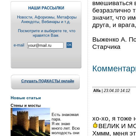
вмешиваться в
НАШИ РАССЫЛКИ
безразлично т
значит, что и
Новости, Aфоризмы, Метафоры
Анекдоты, Вебинары и т.д.
друга, и враг
Посмотрите и выберете те, что
нравятся Вам.
Выженко А. По
e-mail
Старчика
Комментар
Слушать ПОДКАСТЫ онлайн
Alfa
|
23.04.10 14:12
Новые статьи
Стены и мосты
Есть знакомая
хо-хо, я тоже
пара.
Я их знаю
ВЕЛИК И М
много лет. Всю
Хммм, меня эт
молодость они