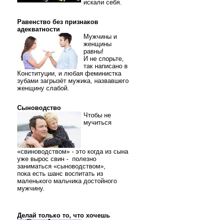
искали себя.
Равенство без признаков
адекватности
Мужчины и
женщины
равны!
И не спорьте,
так написано в
Конституции, и любая феминистка
зубами загрызёт мужика, назвавшего
женщину слабой.
Сыноводство
Чтобы не
мучиться
«свиноводством» - это когда из сына
уже вырос свин - полезно
заниматься «сыноводством»,
пока есть шанс воспитать из
маленького мальчика достойного
мужчину.
Делай только то, что хочешь