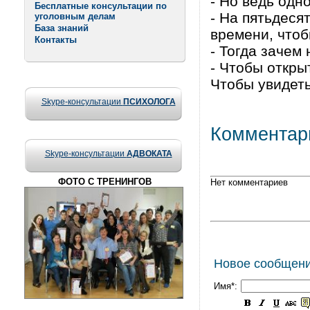
- Но ведь од
Бесплатные консультации по
- На пятьдеся
уголовным делам
База знаний
времени, чтоб
Контакты
- Тогда зачем
- Чтобы откры
Чтобы увидеть
Skype-консультации
ПСИХОЛОГА
Комментар
Skype-консультации
АДВОКАТА
ФОТО С ТРЕНИНГОВ
Нет комментариев
Новое сообщен
Имя*: