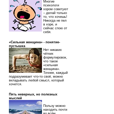
Многие
психологи
хором советуют
– делай только
то, что хочешь!
Никогда не пел
в хоре, и
сейчас спою от
себя.
«Сильная женщина» - понятие-
пустышка
Нет никаких
чётких
формулировок,
что такое
«сильная
женщина».
Точнее, каждый
подразумевает что-то своё, можно
вкладывать любой смысл, который
хочется.
Пять неверных, но полезных
мыслей
Пользу можно
находить почти
во всём.