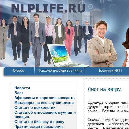
О себе
Психологические тренинги
Тренинги НЛП
Новости
Лист на ветру.
Блог
Афоризмы и короткие анекдоты
Однажды с одним листо
Метафоры на все случаи жизни
дунул ветер и нет её. 
Статьи по психологии
понес... Всё выше и вы
Статьи об отношениях мужчин и
женщин
Сначала ему было даже
Статьи по бизнесу и праву
деревьев... и просто м
Практическая психология
месте... А ветер всё нес