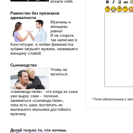
искали себя.
Равенство без признаков
адекватности
Мужчины и
женщины
равны!
И не спорьте,
так написано в
Конституции, и любая феминистка
зубами загрызёт мужика, назвавшего
женщину слабой.
Сыноводство
Чтобы не
мучиться
«свиноводством» - это когда из сына
уже вырос свин - полезно
* Поля обязательные к за
заниматься «сыноводством»,
пока есть шанс воспитать из
маленького мальчика достойного
мужчину.
Делай только то, что хочешь