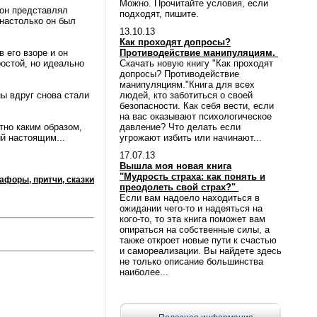
Можно. Прочитайте условия, если
о он представлял
подходят, пишите.
 настолько он был
13.10.13
Как проходят допросы?
 его взоре и он
Противодействие манипуляциям.
ростой, но идеально
Скачать новую книгу "Как проходят
допросы? Противодействие
манипуляциям."Книга для всех
ны вдруг снова стали
людей, кто заботиться о своей
безопасности. Как себя вести, если
на вас оказывают психологическое
тно каким образом,
давление? Что делать если
ий настоящим...
угрожают избить или начинают...
17.07.13
Вышла моя новая книга
"Мудрость страха: как понять и
афоры, притчи, сказки
преодолеть свой страх?"
Если вам надоело находиться в
ожидании чего-то и надеяться на
кого-то, то эта книга поможет вам
опираться на собственные силы, а
также откроет новые пути к счастью
и самореализации. Вы найдете здесь
не только описание большинства
наиболее...