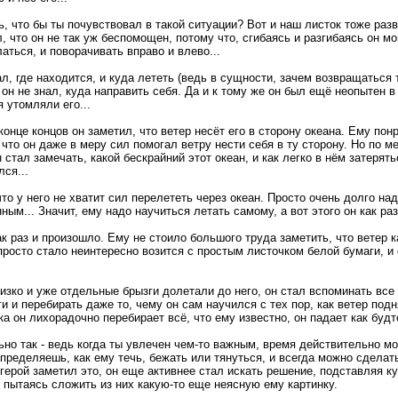
, что бы ты почувствовал в такой ситуации? Вот и наш листок тоже раз
л, что он не так уж беспомощен, потому что, сгибаясь и разгибаясь он мо
аться, и поворачивать вправо и влево...
ал, где находится, и куда лететь (ведь в сущности, зачем возвращаться 
о он не знал, куда направить себя. Да и к тому же он был ещё неопытен в
 утомляли его...
 конце концов он заметил, что ветер несёт его в сторону океана. Ему пон
 что он даже в меру сил помогал ветру нести себя в ту сторону. Но по ме
 стал замечать, какой бескрайний этот океан, и как легко в нём затерятьс
ся...
то у него не хватит сил перелететь через океан. Просто очень долго над
ным... Значит, ему надо научиться летать самому, а вот этого он как раз
как раз и произошло. Ему не стоило большого труда заметить, что ветер к
просто стало неинтересно возится с простым листочком белой бумаги, и
изко и уже отдельные брызги долетали до него, он стал вспоминать все 
и и перебирать даже то, чему он сам научился с тех пор, как ветер подня
ка он лихорадочно перебирает всё, что ему известно, он падает как будт
ьно так - ведь когда ты увлечен чем-то важным, время действительно м
определяешь, как ему течь, бежать или тянуться, и всегда можно сделат
 герой заметил это, он еще активнее стал искать решение, подставляя ку
и пытаясь сложить из них какую-то еще неясную ему картинку.