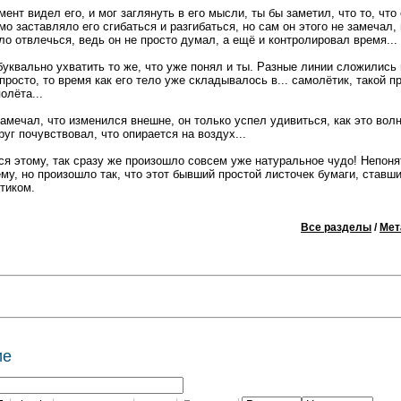
мент видел его, и мог заглянуть в его мысли, ты бы заметил, что то, чт
мо заставляло его сгибаться и разгибаться, но сам он этого не замечал,
ло отвлечься, ведь он не просто думал, а ещё и контролировал время...
уквально ухватить то же, что уже понял и ты. Разные линии сложились в
просто, то время как его тело уже складывалось в... самолётик, такой п
олёта...
амечал, что изменился внешне, он только успел удивиться, как это вол
руг почувствовал, что опирается на воздух...
лся этому, так сразу же произошло совсем уже натуральное чудо! Непоня
му, но произошло так, что этот бывший простой листочек бумаги, ставш
тиком.
Все разделы
/
Мет
ие