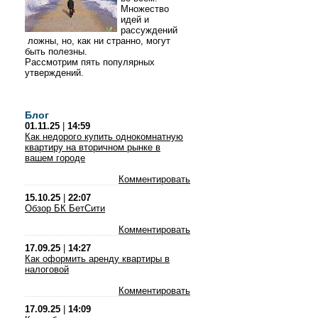
Множество
идей и
рассуждений
ложны, но, как ни странно, могут
быть полезны.
Рассмотрим пять популярных
утверждений.
Блог
01.11.25
|
14:59
Как недорого купить однокомнатную
квартиру на вторичном рынке в
вашем городе
Комментировать
15.10.25
|
22:07
Обзор БК БетСити
Комментировать
17.09.25
|
14:27
Как оформить аренду квартиры в
налоговой
Комментировать
17.09.25
|
14:09