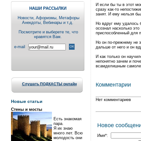
И если бы ты в этот мо
НАШИ РАССЫЛКИ
сразу как-то непостижи
занят. И ему нельзя бы
Новости, Aфоризмы, Метафоры
Анекдоты, Вебинары и т.д.
Но вдруг ему удалось б
осознал насколько это 
Посмотрите и выберете те, что
приспособленный для п
нравятся Вам.
Но он по-прежнему не з
e-mail
дальше от него и он вд
И как только он научи
непонятно зачем и поче
всамделишным самоле
Комментарии
Слушать ПОДКАСТЫ онлайн
Нет комментариев
Новые статьи
Стены и мосты
Есть знакомая
пара.
Новое сообщен
Я их знаю
много лет. Всю
Имя*:
молодость они