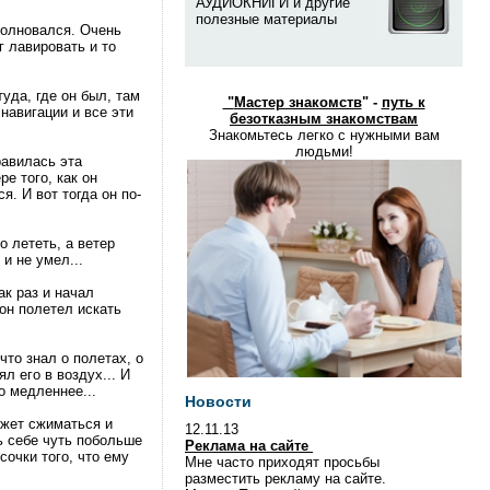
АУДИОКНИГИ и другие
полезные материалы
волновался. Очень
г лавировать и то
туда, где он был, там
"
Мастер знакомств
" -
путь к
 навигации и все эти
безотказным знакомствам
Знакомьтесь легко с нужными вам
людьми!
равилась эта
ре того, как он
я. И вот тогда он по-
о лететь, а ветер
 и не умел...
ак раз и начал
 он полетел искать
что знал о полетах, о
л его в воздух... И
о медленнее...
Новости
ожет сжиматься и
12.11.13
ь себе чуть побольше
Реклама на сайте
сочки того, что ему
Мне часто приходят просьбы
разместить рекламу на сайте.