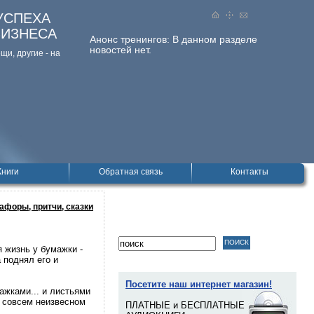
УСПЕХА
БИЗНЕСА
Анонс тренингов:
В данном разделе
новостей нет.
и, дpугие - на
Книги
Обратная связь
Контакты
афоры, притчи, сказки
 жизнь у бумажки -
 поднял его и
Посетите наш интернет магазин!
ажками... и листьями
в совсем неизвесном
ПЛАТНЫЕ и БЕСПЛАТНЫЕ