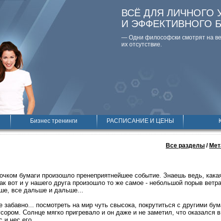
ВСЁ ДЛЯ ЛИЧНОГО 
И ЭФФЕКТИВНОГО 
— Одни философски смотpят на вещ
их отсутствие.
Бизнес тренинги
РАСПИСАНИЕ И ЦЕНЫ
Все разделы
/
Мет
чком бумаги произошло пренеприятнейшее событие. Знаешь ведь, какая
Так вот и у нашего друга произошло то же самое - небольшой порыв ветра
ше, все дальше и дальше...
 забавно... посмотреть на мир чуть свысока, покрутиться с другими бум
усором. Солнце мягко пригревало и он даже и не заметил, что оказался 
 и нес его...