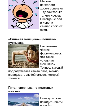
Многие
психологи
хором советуют
– делай только
то, что хочешь!
Никогда не пел
в хоре, и
сейчас спою от
себя.
«Сильная женщина» - понятие-
пустышка
Нет никаких
чётких
формулировок,
что такое
«сильная
женщина».
Точнее, каждый
подразумевает что-то своё, можно
вкладывать любой смысл, который
хочется.
Пять неверных, но полезных
мыслей
Пользу можно
находить почти
во всём.