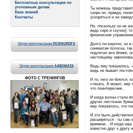
Бесплатные консультации по
уголовным делам
Ты можешь представить
База знаний
скоро он, правда, поня
Контакты
ускоряться и ли замедл
Но, поскольку он не зн
ведь серо и скучно), т
физические упражнения
Skype-консультации
ПСИХОЛОГА
Долго ли коротко, но в
синеватая полоска, так
подлетал все ближе, он
настоящему заволновал
Skype-консультации
АДВОКАТА
Ведь ему показалось, ч
ведь не бывает постоян
ФОТО С ТРЕНИНГОВ
И то, чего он боялся, 
стихать. А может, ему 
что поинтереснее...
И когда волны стали бл
других листочках бумаг
ему показалось, что по
И это было действител
расширяться - ты сам 
времени... И когда наш
известно друг к другу 