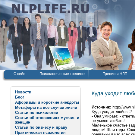
О себе
Психологические тренинги
Тренинги НЛП
Новости
Куда уходит люб
Блог
Афоризмы и короткие анекдоты
Источник:
http://www.nl
Метафоры на все случаи жизни
Куда уходит любовь? -
Статьи по психологии
- Она умирает, - ответ
Статьи об отношениях мужчин и
не умеют любить!
женщин
Маленькое счастье зад
Статьи по бизнесу и праву
людям! Шли годы. Счас
Практическая психология
обещании и изо всех с