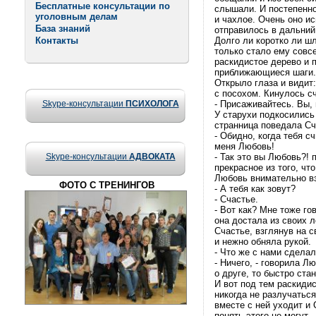
Бесплатные консультации по
слышали. И постепенно
уголовным делам
и чахлое. Очень оно ис
База знаний
отправилось в дальний 
Контакты
Долго ли коротко ли шл
только стало ему совс
раскидистое дерево и 
приближающиеся шаги.
Открыло глаза и видит:
с посохом. Кинулось сч
Skype-консультации
ПСИХОЛОГА
- Присаживайтесь. Вы,
У старухи подкосились 
странница поведала С
- Обидно, когда тебя с
меня Любовь!
Skype-консультации
АДВОКАТА
- Так это вы Любовь?! 
прекрасное из того, что
Любовь внимательно вз
ФОТО С ТРЕНИНГОВ
- А тебя как зовут?
- Счастье.
- Вот как? Мне тоже г
она достала из своих 
Счастье, взглянув на 
и нежно обняла рукой.
- Что же с нами сдела
- Ничего, - говорила Л
о друге, то быстро ст
И вот под тем раскиди
никогда не разлучаться
вместе с ней уходит и 
понять этого не могут.