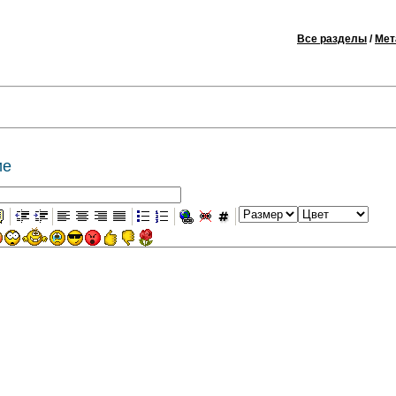
Все разделы
/
Мет
ие