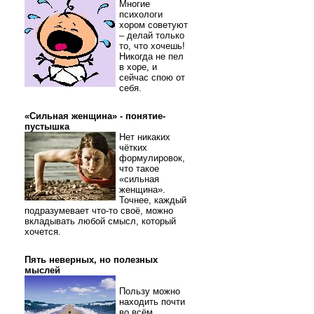
Многие
психологи
хором советуют
– делай только
то, что хочешь!
Никогда не пел
в хоре, и
сейчас спою от
себя.
«Сильная женщина» - понятие-
пустышка
Нет никаких
чётких
формулировок,
что такое
«сильная
женщина».
Точнее, каждый
подразумевает что-то своё, можно
вкладывать любой смысл, который
хочется.
Пять неверных, но полезных
мыслей
Пользу можно
находить почти
во всём.