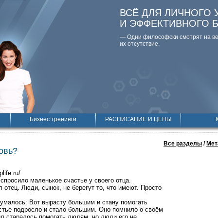
ВСЁ ДЛЯ ЛИЧНОГО 
И ЭФФЕКТИВНОГО 
— Одни философски смотpят на вещ
их отсутствие.
Бизнес тренинги
РАСПИСАНИЕ И ЦЕНЫ
Все разделы
/
Мет
овь?
plife.ru/
 спросило маленькое счастье у своего отца.
ил отец. Люди, сынок, не берегут то, что имеют. Просто
умалось: Вот вырасту большим и стану помогать
тье подросло и стало большим. Оно помнило о своём
ил старалось помогать людям, но люди его не