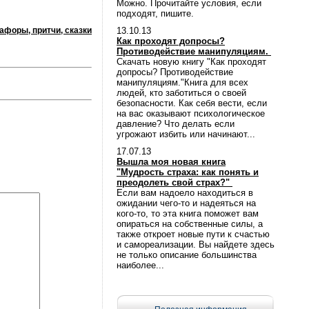
Можно. Прочитайте условия, если
подходят, пишите.
афоры, притчи, сказки
13.10.13
Как проходят допросы?
Противодействие манипуляциям.
Скачать новую книгу "Как проходят
допросы? Противодействие
манипуляциям."Книга для всех
людей, кто заботиться о своей
безопасности. Как себя вести, если
на вас оказывают психологическое
давление? Что делать если
угрожают избить или начинают...
17.07.13
Вышла моя новая книга
"Мудрость страха: как понять и
преодолеть свой страх?"
Если вам надоело находиться в
ожидании чего-то и надеяться на
кого-то, то эта книга поможет вам
опираться на собственные силы, а
также откроет новые пути к счастью
и самореализации. Вы найдете здесь
не только описание большинства
наиболее...