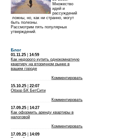
Множество
идей и
рассуждений
ложны, но, как ни странно, могут
быть полезны.
Рассмотрим пять популярных
утверждений.
Блог
01.11.25
|
14:59
Как недорого купить однокомнатную
квартиру на вторичном рынке в
вашем городе
Комментировать
15.10.25
|
22:07
Обзор БК БетСити
Комментировать
17.09.25
|
14:27
Как оформить аренду квартиры в
налоговой
Комментировать
17.09.25
|
14:09