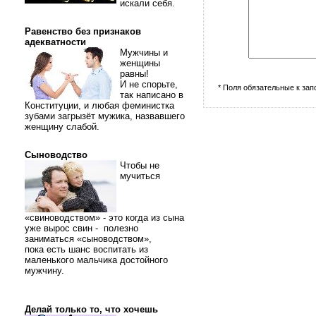
искали себя.
Равенство без признаков
адекватности
Мужчины и
женщины
равны!
И не спорьте,
* Поля обязательные к за
так написано в
Конституции, и любая феминистка
зубами загрызёт мужика, назвавшего
женщину слабой.
Сыноводство
Чтобы не
мучиться
«свиноводством» - это когда из сына
уже вырос свин - полезно
заниматься «сыноводством»,
пока есть шанс воспитать из
маленького мальчика достойного
мужчину.
Делай только то, что хочешь