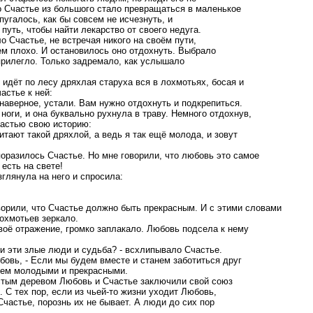
 Счастье из большого стало превращаться в маленькое
пугалось, как бы совсем не исчезнуть, и
путь, чтобы найти лекарство от своего недуга.
о Счастье, не встречая никого на своём пути,
ем плохо. И остановилось оно отдохнуть. Выбрало
прилегло. Только задремало, как услышало
 идёт по лесу дряхлая старуха вся в лохмотьях, босая и
астье к ней:
 наверное, устали. Вам нужно отдохнуть и подкрепиться.
ноги, и она буквально рухнула в траву. Немного отдохнув,
частью свою историю:
читают такой дряхлой, а ведь я так ещё молода, и зовут
поразилось Счастье. Но мне говорили, что любовь это самое
 есть на свете!
глянула на него и спросила:
оворили, что Счастье должно быть прекрасным. И с этими словами
лохмотьев зеркало.
своё отражение, громко заплакало. Любовь подсела к нему
ли эти злые люди и судьба? - всхлипывало Счастье.
юбовь, - Если мы будем вместе и станем заботиться друг
анем молодыми и прекрасными.
стым деревом Любовь и Счастье заключили свой союз
. С тех пор, если из чьей-то жизни уходит Любовь,
Счастье, порознь их не бывает. А люди до сих пор