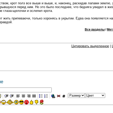
вом, крот полз все выше и выше, и, наконец, раскидав лапами землю, 
крывшуюся перед ним. Но это было последнее, что бедняга увидел в жиз
е глаза-щелочки и ослепил крота.
т жить припеваючи, только хоронясь в укрытии. Едва она появляется на 
правдой.
Все разделы
/
Мет
Цитировать выделенное
|
ие