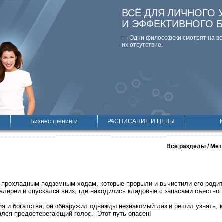
ВСЁ ДЛЯ ЛИЧНОГО 
И ЭФФЕКТИВНОГО 
— Одни философски смотpят на вещ
их отсутствие.
Бизнес тренинги
РАСПИСАНИЕ И ЦЕНЫ
Все разделы
/
Мет
 прохладным подземным ходам, которые прорыли и вычистили его родит
алереи и спускался вниз, где находились кладовые с запасами съестног
я и богатства, он обнаружил однажды незнакомый лаз и решил узнать, к
ался предостерегающий голос.- Этот путь опасен!