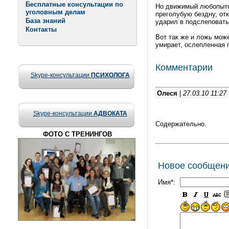
Бесплатные консультации по
Но движимый любопытст
уголовным делам
преголубую бездну, от
База знаний
ударил в подслеповаты
Контакты
Вот так же и ложь може
умирает, ослепленная 
Комментарии
Skype-консультации
ПСИХОЛОГА
Олеся
|
27.03.10 11:27
Skype-консультации
АДВОКАТА
Содержательно.
ФОТО С ТРЕНИНГОВ
Новое сообщен
Имя*: