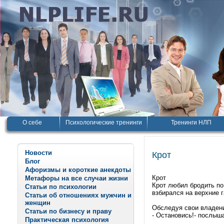
О себе
Психологические тренинги
Тренинги НЛП
Новости
Крот
Блог
Афоризмы и короткие анекдоты
Крот
Метафоры на все случаи жизни
Крот любил бродить по
Статьи по психологии
взбирался на верхние г
Статьи об отношениях мужчин и
женщин
Обследуя свои владени
Статьи по бизнесу и праву
- Остановись!- послыш
Практическая психология