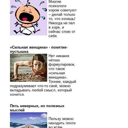
Многие
психологи
хором советуют
– делай только
то, что хочешь!
Никогда не пел
в хоре, и
сейчас спою от
себя.
«Сильная женщина» - понятие-
пустышка
Нет никаких
чётких
формулировок,
что такое
«сильная
женщина».
Точнее, каждый
подразумевает что-то своё, можно
вкладывать любой смысл, который
хочется.
Пять неверных, но полезных
мыслей
Пользу можно
находить почти
во всём.