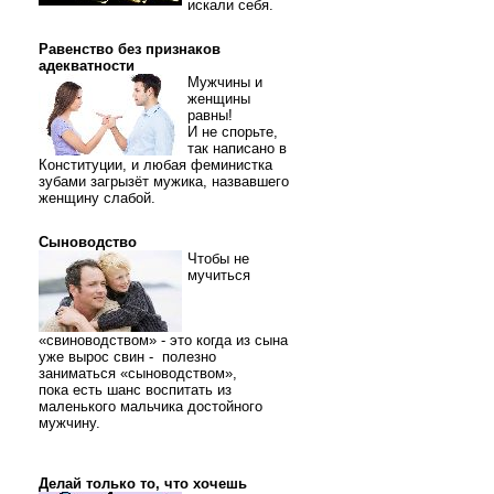
искали себя.
Равенство без признаков
адекватности
Мужчины и
женщины
равны!
И не спорьте,
так написано в
Конституции, и любая феминистка
зубами загрызёт мужика, назвавшего
женщину слабой.
Сыноводство
Чтобы не
мучиться
«свиноводством» - это когда из сына
уже вырос свин - полезно
заниматься «сыноводством»,
пока есть шанс воспитать из
маленького мальчика достойного
мужчину.
Делай только то, что хочешь