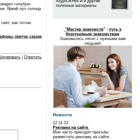
АУДИОКНИГИ и другие
увидел голубую-
полезные материалы
ни. Яркий луч солнца
свет, как тотчас
"
Мастер знакомств
" -
путь к
безотказным знакомствам
афоры, притчи, сказки
Знакомьтесь легко с нужными вам
людьми!
Цитировать
|
Ответить
Новости
12.11.13
Реклама на сайте
Мне часто приходят просьбы
разместить рекламу на сайте.