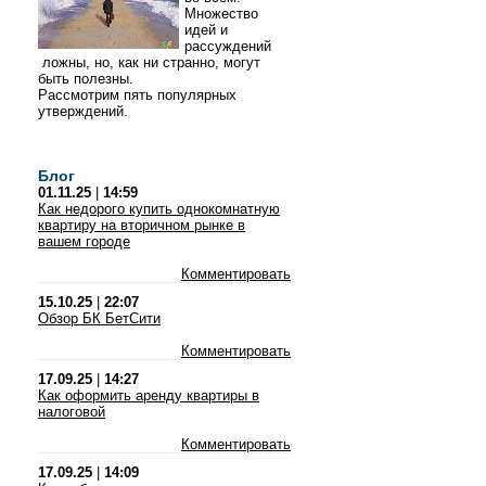
Множество
идей и
рассуждений
ложны, но, как ни странно, могут
быть полезны.
Рассмотрим пять популярных
утверждений.
Блог
01.11.25
|
14:59
Как недорого купить однокомнатную
квартиру на вторичном рынке в
вашем городе
Комментировать
15.10.25
|
22:07
Обзор БК БетСити
Комментировать
17.09.25
|
14:27
Как оформить аренду квартиры в
налоговой
Комментировать
17.09.25
|
14:09