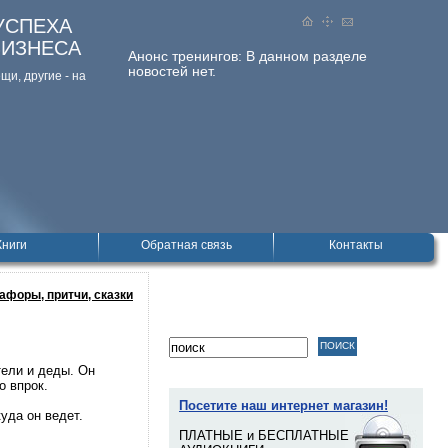
УСПЕХА
БИЗНЕСА
Анонс тренингов:
В данном разделе
новостей нет.
и, дpугие - на
Книги
Обратная связь
Контакты
афоры, притчи, сказки
ели и деды. Он
о впрок.
Посетите наш интернет магазин!
уда он ведет.
ПЛАТНЫЕ и БЕСПЛАТНЫЕ