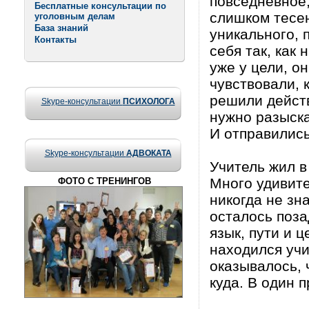
повседневное,
Бесплатные консультации по
слишком тесен
уголовным делам
База знаний
уникального, 
Контакты
себя так, как
уже у цели, о
чувствовали, 
решили действ
Skype-консультации
ПСИХОЛОГА
нужно разыска
И отправились
Skype-консультации
АДВОКАТА
Учитель жил в
Много удивите
ФОТО С ТРЕНИНГОВ
никогда не зн
осталось поза
язык, пути и ц
находился учи
оказывалось, 
куда. В один 