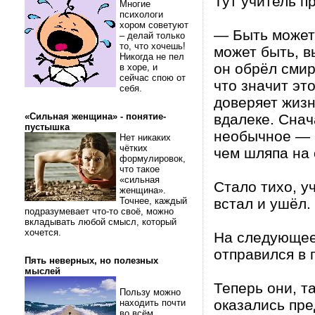
Тут учитель п
Многие
психологи
хором советуют
— Быть может,
– делай только
то, что хочешь!
может быть, в
Никогда не пел
он обрёл смир
в хоре, и
сейчас спою от
что значит эт
себя.
доверяет жизн
«Сильная женщина» - понятие-
вдалеке. Снач
пустышка
необычное — 
Нет никаких
чётких
чем шляпа на 
формулировок,
что такое
«сильная
Стало тихо, у
женщина».
Точнее, каждый
встал и ушёл.
подразумевает что-то своё, можно
вкладывать любой смысл, который
хочется.
На следующее 
отправился в п
Пять неверных, но полезных
мыслей
Теперь они, 
Пользу можно
оказались пре
находить почти
во всём.