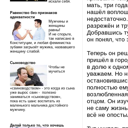
искали себя.
мать, три год
нашёл воплощё
Равенство без признаков
адекватности
недостаточно.
Мужчины и
разрежён и тр
женщины
равны!
Добравшись ту
И не спорьте,
он понял, что
так написано в
Конституции, и любая феминистка
зубами загрызёт мужика, назвавшего
женщину слабой.
Теперь он реш
пришёл в горо
Сыноводство
в долю к одно
Чтобы не
мучиться
уважаем. Но н
остановившись
полностью ему
«свиноводством» - это когда из сына
уже вырос свин - полезно
возлюбленная,
заниматься «сыноводством»,
отцом. Он изу
пока есть шанс воспитать из
маленького мальчика достойного
не саму жизнь
мужчину.
всё не опосты
Делай только то, что хочешь