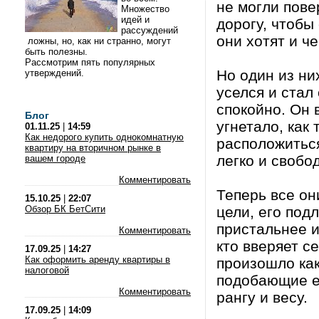
не могли пове
Множество
идей и
дорогу, чтобы
рассуждений
они хотят и ч
ложны, но, как ни странно, могут
быть полезны.
Рассмотрим пять популярных
Но один из ни
утверждений.
уселся и стал
спокойно. Он 
Блог
угнетало, как 
01.11.25
|
14:59
Как недорого купить однокомнатную
расположиться
квартиру на вторичном рынке в
легко и свобо
вашем городе
Комментировать
Теперь все он
15.10.25
|
22:07
Обзор БК БетСити
цели, его под
пристальнее и
Комментировать
кто вверяет с
17.09.25
|
14:27
Как оформить аренду квартиры в
произошло как
налоговой
подобающие е
Комментировать
рангу и весу.
17.09.25
|
14:09