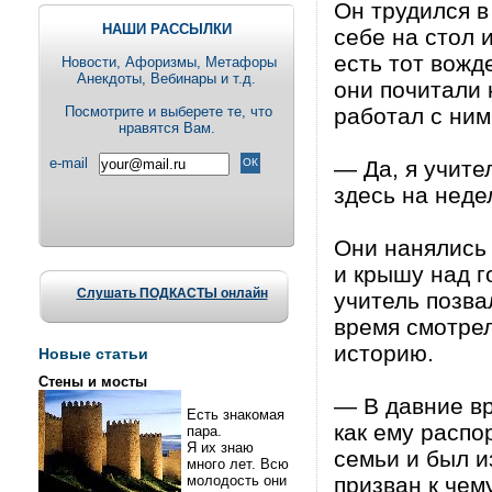
Он трудился в
НАШИ РАССЫЛКИ
себе на стол 
есть тот вожд
Новости, Aфоризмы, Метафоры
Анекдоты, Вебинары и т.д.
они почитали 
Посмотрите и выберете те, что
работал с ним 
нравятся Вам.
e-mail
— Да, я учите
здесь на неде
Они нанялись 
и крышу над г
Слушать ПОДКАСТЫ онлайн
учитель позва
время смотрел
историю.
Новые статьи
Стены и мосты
— В давние в
Есть знакомая
как ему распо
пара.
Я их знаю
семьи и был и
много лет. Всю
молодость они
призван к чем