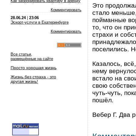
Как забронировать квартиру в аренду
Это продолжал
Комментировать
стало меньше,
28.06.24
|
23:06
пойманные вор
Эскорт-услуги в Екатеринбурге
то, что он пр
Комментировать
страхи и собс
принадлежало.
поселились. Н
Все статьи,
размещённые на сайте
Казалось, всё
Просто хорошая жизнь
нему вернулос
Жизнь без страха - это
встало на сво
другая жизнь!
свою собстве
чуть-чуть, по
пошёл.
Вебер Г. Два 