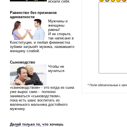
искали себя.
Равенство без признаков
адекватности
Мужчины и
женщины
равны!
И не спорьте,
так написано в
Конституции, и любая феминистка
зубами загрызёт мужика, назвавшего
женщину слабой.
Сыноводство
Чтобы не
мучиться
* Поля обязательные к за
«свиноводством» - это когда из сына
уже вырос свин - полезно
заниматься «сыноводством»,
пока есть шанс воспитать из
маленького мальчика достойного
мужчину.
Делай только то, что хочешь