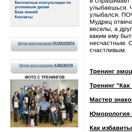
и спрашивает 
Бесплатные консультации по
улыбаешься. Ч
уголовным делам
База знаний
улыбался. П
Контакты
Мудрец отвеча
веселы, а дру
каким ему быт
несчастным. С
Skype-консультации
ПСИХОЛОГА
счастливым.
Skype-консультации
АДВОКАТА
Тренинг эмо
ФОТО С ТРЕНИНГОВ
Тренинг "Как
Мастер знак
Юморология 
Как избавитьс