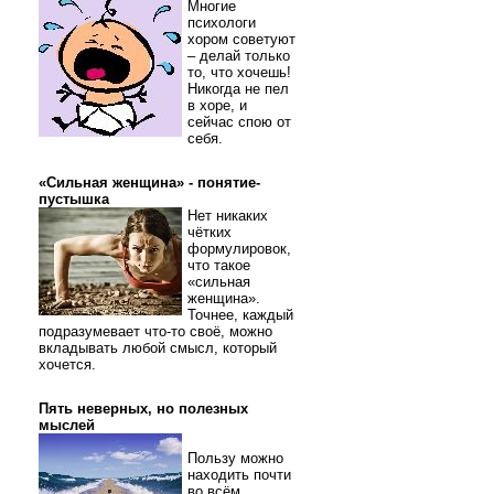
Многие
психологи
хором советуют
– делай только
то, что хочешь!
Никогда не пел
в хоре, и
сейчас спою от
себя.
«Сильная женщина» - понятие-
пустышка
Нет никаких
чётких
формулировок,
что такое
«сильная
женщина».
Точнее, каждый
подразумевает что-то своё, можно
вкладывать любой смысл, который
хочется.
Пять неверных, но полезных
мыслей
Пользу можно
находить почти
во всём.