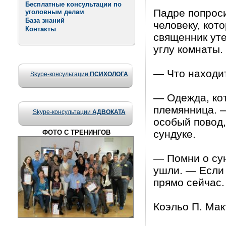
Бесплатные консультации по
Падре попроси
уголовным делам
База знаний
человеку, кот
Контакты
священник уте
углу комнаты.
— Что находит
Skype-консультации
ПСИХОЛОГА
— Одежда, кот
племянница. —
Skype-консультации
АДВОКАТА
особый повод,
сундуке.
ФОТО С ТРЕНИНГОВ
— Помни о сун
ушли. — Если 
прямо сейчас.
Коэльо П. Мак