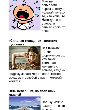
Многие
психологи
хором советуют
– делай только
то, что хочешь!
Никогда не пел
в хоре, и
сейчас спою от
себя.
«Сильная женщина» - понятие-
пустышка
Нет никаких
чётких
формулировок,
что такое
«сильная
женщина».
Точнее, каждый
подразумевает что-то своё, можно
вкладывать любой смысл, который
хочется.
Пять неверных, но полезных
мыслей
Пользу можно
находить почти
во всём.