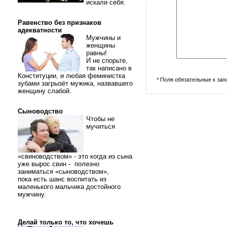
искали себя.
Равенство без признаков
адекватности
Мужчины и
женщины
равны!
И не спорьте,
так написано в
Конституции, и любая феминистка
* Поля обязательные к за
зубами загрызёт мужика, назвавшего
женщину слабой.
Сыноводство
Чтобы не
мучиться
«свиноводством» - это когда из сына
уже вырос свин - полезно
заниматься «сыноводством»,
пока есть шанс воспитать из
маленького мальчика достойного
мужчину.
Делай только то, что хочешь