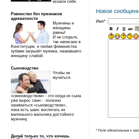
искали себя.
Новое сообщен
Равенство без признаков
адекватности
Имя*:
Мужчины и
женщины
равны!
И не спорьте,
так написано в
Конституции, и любая феминистка
зубами загрызёт мужика, назвавшего
женщину слабой.
Сыноводство
Чтобы не
мучиться
«свиноводством» - это когда из сына
уже вырос свин - полезно
заниматься «сыноводством»,
пока есть шанс воспитать из
маленького мальчика достойного
мужчину.
* Поля обязательные к за
Делай только то, что хочешь