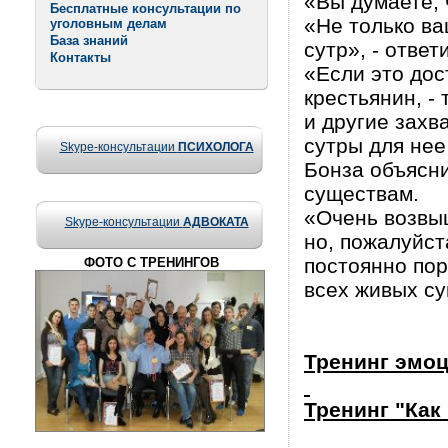
«Вы думаете, 
Бесплатные консультации по
«Не только ва
уголовным делам
База знаний
сутр», - ответ
Контакты
«Если это дос
крестьянин, -
и другие захв
сутры для нее
Skype-консультации
ПСИХОЛОГА
Бонза объясни
существам.
«Очень возвыш
Skype-консультации
АДВОКАТА
но, пожалуйст
постоянно пор
ФОТО С ТРЕНИНГОВ
всех живых су
Тренинг эмо
Тренинг "Как