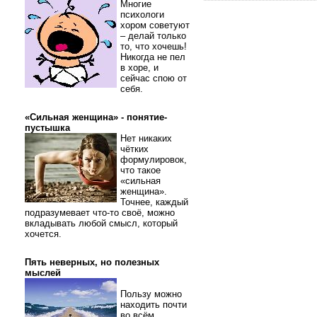
Многие
психологи
хором советуют
– делай только
то, что хочешь!
Никогда не пел
в хоре, и
сейчас спою от
себя.
«Сильная женщина» - понятие-
пустышка
Нет никаких
чётких
формулировок,
что такое
«сильная
женщина».
Точнее, каждый
подразумевает что-то своё, можно
вкладывать любой смысл, который
хочется.
Пять неверных, но полезных
мыслей
Пользу можно
находить почти
во всём.