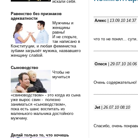
искали себя.
Равенство без признаков
адекватности
Алекс
|
13.09.10 14:37
Мужчины и
женщины
равны!
И не спорьте,
что то не понял... сути.
так написано в
Конституции, и любая феминистка
зубами загрызёт мужика, назвавшего
женщину слабой.
Олеся
|
29.07.10 16:06
Сыноводство
Чтобы не
мучиться
Очень содержательно!
«свиноводством» - это когда из сына
уже вырос свин - полезно
заниматься «сыноводством»,
Jet
|
26.07.10 08:10
пока есть шанс воспитать из
маленького мальчика достойного
мужчину.
Спасибо, очень понрав
Делай только то, что хочешь