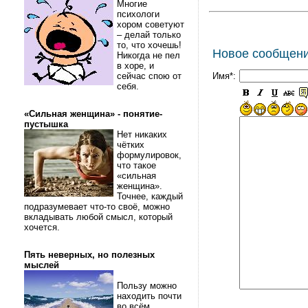
Многие
психологи
хором советуют
– делай только
то, что хочешь!
Новое сообщен
Никогда не пел
в хоре, и
сейчас спою от
Имя*:
себя.
«Сильная женщина» - понятие-
пустышка
Нет никаких
чётких
формулировок,
что такое
«сильная
женщина».
Точнее, каждый
подразумевает что-то своё, можно
вкладывать любой смысл, который
хочется.
Пять неверных, но полезных
мыслей
Пользу можно
находить почти
во всём.