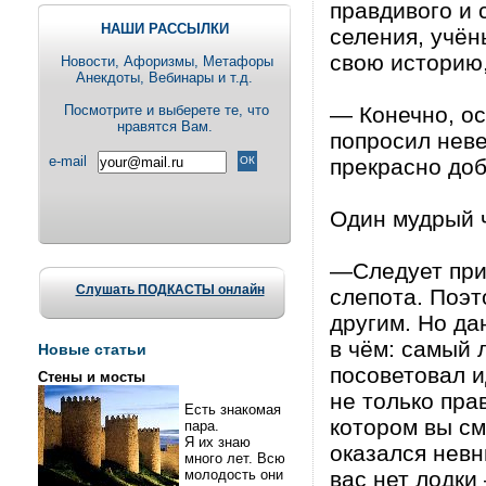
правдивого и
НАШИ РАССЫЛКИ
селения, учён
свою историю,
Новости, Aфоризмы, Метафоры
Анекдоты, Вебинары и т.д.
Посмотрите и выберете те, что
— Конечно, ос
нравятся Вам.
попросил неве
e-mail
прекрасно доб
Один мудрый ч
—Следует при
Слушать ПОДКАСТЫ онлайн
слепота. Поэт
другим. Но да
в чём: самый 
Новые статьи
посоветовал и
Стены и мосты
не только пра
Есть знакомая
котором вы см
пара.
Я их знаю
оказался невн
много лет. Всю
молодость они
вас нет лодки