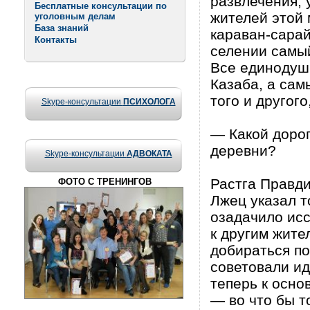
развлечения, 
Бесплатные консультации по
жителей этой 
уголовным делам
База знаний
караван-сарай
Контакты
селении самый
Все единодуш
Казаба, а сам
того и другого
Skype-консультации
ПСИХОЛОГА
— Какой доро
деревни?
Skype-консультации
АДВОКАТА
Растга Правди
ФОТО С ТРЕНИНГОВ
Лжец указал т
озадачило исс
к другим жите
добираться по
советовали ид
теперь к осно
— во что бы т