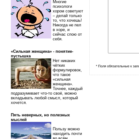
Многие
психологи
хором советуют
– делай только
то, что хочешь!
Никогда не пел
в хоре, и
сейчас спою от
себя.
«Сильная женщина» - понятие-
пустышка
Нет никаких
чётких
* Поля обязательные к за
формулировок,
что такое
«сильная
женщина».
Точнее, каждый
подразумевает что-то своё, можно
вкладывать любой смысл, который
хочется.
Пять неверных, но полезных
мыслей
Пользу можно
находить почти
во всём.