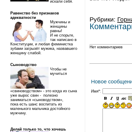
искали себя.
Равенство без признаков
адекватности
Рубрики:
Горн
Мужчины и
Комментар
женщины
равны!
И не спорьте,
так написано в
Конституции, и любая феминистка
Нет комментариев
зубами загрызёт мужика, назвавшего
женщину слабой.
Сыноводство
Чтобы не
мучиться
Новое сообщен
«свиноводством» - это когда из сына
Имя*:
уже вырос свин - полезно
заниматься «сыноводством»,
пока есть шанс воспитать из
маленького мальчика достойного
мужчину.
Делай только то, что хочешь