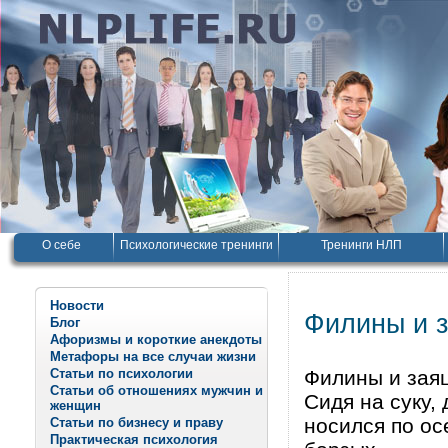
О себе
Психологические тренинги
Тренинги НЛП
Новости
Филины и 
Блог
Афоризмы и короткие анекдоты
Метафоры на все случаи жизни
Статьи по психологии
Филины и зая
Статьи об отношениях мужчин и
Сидя на суку,
женщин
носился по ос
Статьи по бизнесу и праву
Практическая психология