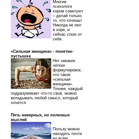
Многие
психологи
хором советуют
– делай только
то, что хочешь!
Никогда не пел
в хоре, и
сейчас спою от
себя.
«Сильная женщина» - понятие-
пустышка
Нет никаких
чётких
формулировок,
что такое
«сильная
женщина».
Точнее, каждый
подразумевает что-то своё, можно
вкладывать любой смысл, который
хочется.
Пять неверных, но полезных
мыслей
Пользу можно
находить почти
во всём.