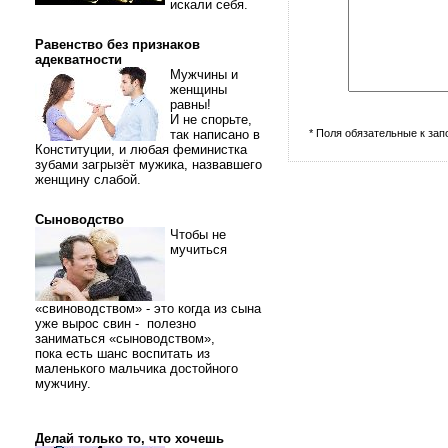
искали себя.
Равенство без признаков
адекватности
Мужчины и
женщины
равны!
И не спорьте,
так написано в
* Поля обязательные к за
Конституции, и любая феминистка
зубами загрызёт мужика, назвавшего
женщину слабой.
Сыноводство
Чтобы не
мучиться
«свиноводством» - это когда из сына
уже вырос свин - полезно
заниматься «сыноводством»,
пока есть шанс воспитать из
маленького мальчика достойного
мужчину.
Делай только то, что хочешь