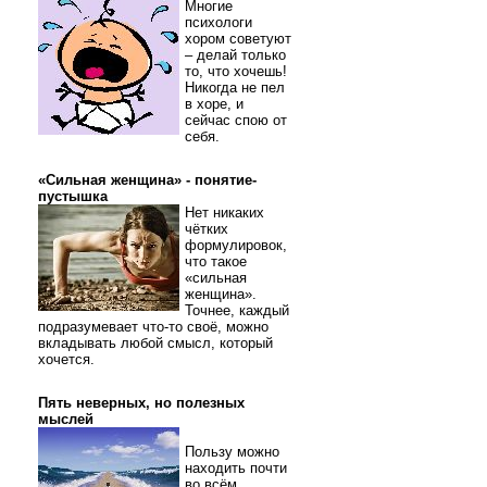
Многие
психологи
хором советуют
– делай только
то, что хочешь!
Никогда не пел
в хоре, и
сейчас спою от
себя.
«Сильная женщина» - понятие-
пустышка
Нет никаких
чётких
формулировок,
что такое
«сильная
женщина».
Точнее, каждый
подразумевает что-то своё, можно
вкладывать любой смысл, который
хочется.
Пять неверных, но полезных
мыслей
Пользу можно
находить почти
во всём.