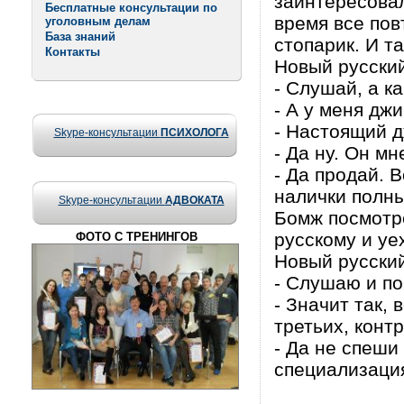
заинтересовал
Бесплатные консультации по
время все пов
уголовным делам
База знаний
стопарик. И та
Контакты
Новый русский
- Слушай, а ка
- А у меня дж
- Настоящий д
Skype-консультации
ПСИХОЛОГА
- Да ну. Он м
- Да продай. 
налички полн
Skype-консультации
АДВОКАТА
Бомж посмотре
русскому и уе
ФОТО С ТРЕНИНГОВ
Новый русский
- Слушаю и по
- Значит так, 
третьих, конт
- Да не спеши 
специализация: