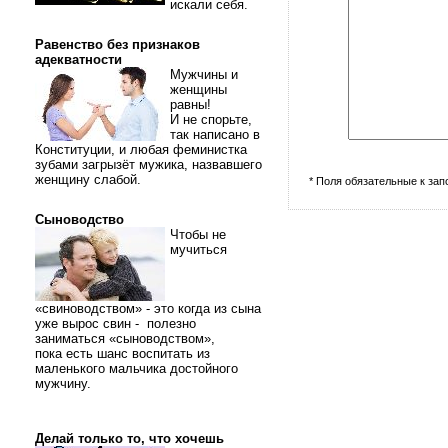
искали себя.
Равенство без признаков
адекватности
Мужчины и
женщины
равны!
И не спорьте,
так написано в
Конституции, и любая феминистка
зубами загрызёт мужика, назвавшего
женщину слабой.
* Поля обязательные к за
Сыноводство
Чтобы не
мучиться
«свиноводством» - это когда из сына
уже вырос свин - полезно
заниматься «сыноводством»,
пока есть шанс воспитать из
маленького мальчика достойного
мужчину.
Делай только то, что хочешь