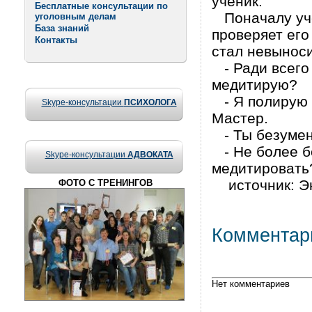
ученик.
Бесплатные консультации по
Поначалу уче
уголовным делам
База знаний
проверяет его
Контакты
стал невынос
- Ради всего 
медитирую?
- Я полирую к
Skype-консультации
ПСИХОЛОГА
Мастер.
- Ты безумен!
- Не более бе
Skype-консультации
АДВОКАТА
медитировать
источник: Эн
ФОТО С ТРЕНИНГОВ
Комментар
Нет комментариев