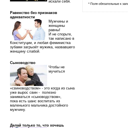
искали себя.
* Поля обязательные к за
Равенство без признаков
адекватности
Мужчины и
женщины
равны!
И не спорьте,
так написано в
Конституции, и любая феминистка
зубами загрызёт мужика, назвавшего
женщину слабой.
Сыноводство
Чтобы не
мучиться
«свиноводством» - это когда из сына
уже вырос свин - полезно
заниматься «сыноводством»,
пока есть шанс воспитать из
маленького мальчика достойного
мужчину.
Делай только то, что хочешь