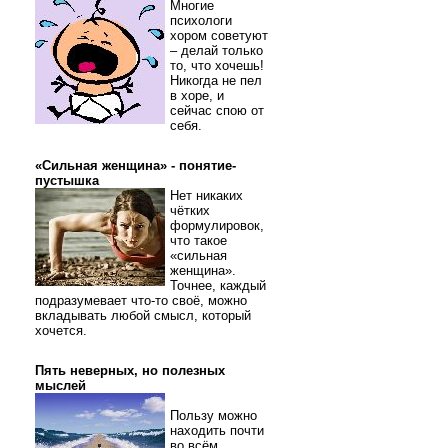
Многие
психологи
хором советуют
– делай только
то, что хочешь!
Никогда не пел
в хоре, и
сейчас спою от
себя.
«Сильная женщина» - понятие-
пустышка
Нет никаких
чётких
формулировок,
что такое
«сильная
женщина».
Точнее, каждый
подразумевает что-то своё, можно
вкладывать любой смысл, который
хочется.
Пять неверных, но полезных
мыслей
Пользу можно
находить почти
во всём.