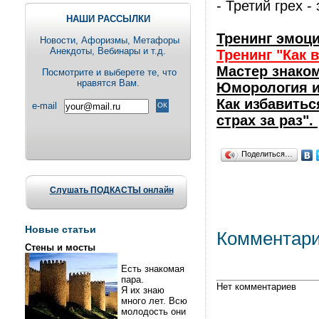
- Третий грех -
НАШИ РАССЫЛКИ
Тренинг эмоц
Новости, Aфоризмы, Метафоры
Анекдоты, Вебинары и т.д.
Тренинг "Как 
Мастер знако
Посмотрите и выберете те, что
нравятся Вам.
Юморология и
Как избавитьс
e-mail
страх за раз".
Поделиться…
Слушать ПОДКАСТЫ онлайн
Новые статьи
Комментар
Стены и мосты
Есть знакомая
пара.
Нет комментариев
Я их знаю
много лет. Всю
молодость они