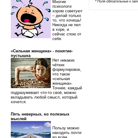
Многие
* Поля обязательные к за
психологи
хором советуют
– делай только
то, что хочешь!
Никогда не пел
в хоре, и
сейчас спою от
себя.
«Сильная женщина» - понятие-
пустышка
Нет никаких
чётких
формулировок,
что такое
«сильная
женщина».
Точнее, каждый
подразумевает что-то своё, можно
вкладывать любой смысл, который
хочется.
Пять неверных, но полезных
мыслей
Пользу можно
находить почти
во всём.