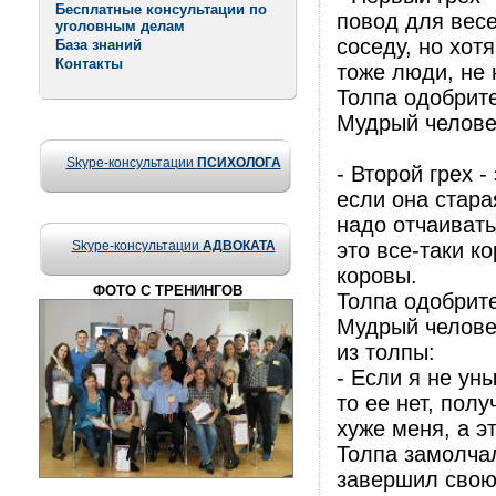
Бесплатные консультации по
повод для весе
уголовным делам
соседу, но хот
База знаний
Контакты
тоже люди, не 
Толпа одобрите
Мудрый человек
Skype-консультации
ПСИХОЛОГА
- Второй грех 
если она стара
надо отчаивать
Skype-консультации
АДВОКАТА
это все-таки к
коровы.
ФОТО С ТРЕНИНГОВ
Толпа одобрите
Мудрый человек
из толпы:
- Если я не уны
то ее нет, полу
хуже меня, а э
Толпа замолча
завершил свою