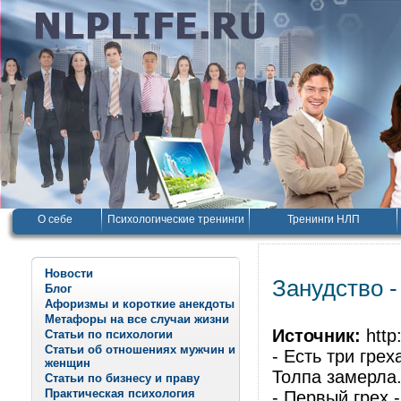
О себе
Психологические тренинги
Тренинги НЛП
Новости
Занудство -
Блог
Афоризмы и короткие анекдоты
Метафоры на все случаи жизни
Источник:
http:
Статьи по психологии
Статьи об отношениях мужчин и
- Есть три грех
женщин
Толпа замерла
Статьи по бизнесу и праву
Практическая психология
- Первый грех 