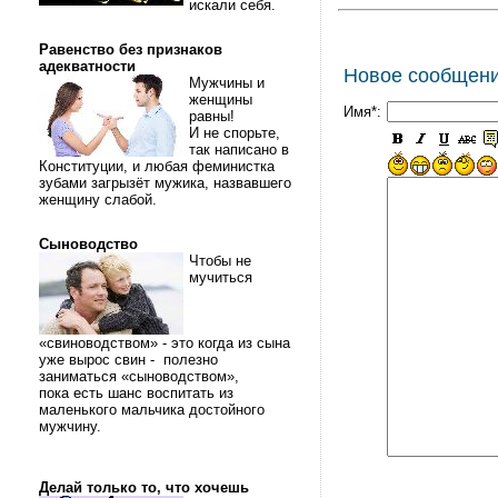
искали себя.
Равенство без признаков
адекватности
Новое сообщен
Мужчины и
женщины
Имя*:
равны!
И не спорьте,
так написано в
Конституции, и любая феминистка
зубами загрызёт мужика, назвавшего
женщину слабой.
Сыноводство
Чтобы не
мучиться
«свиноводством» - это когда из сына
уже вырос свин - полезно
заниматься «сыноводством»,
пока есть шанс воспитать из
маленького мальчика достойного
мужчину.
Делай только то, что хочешь