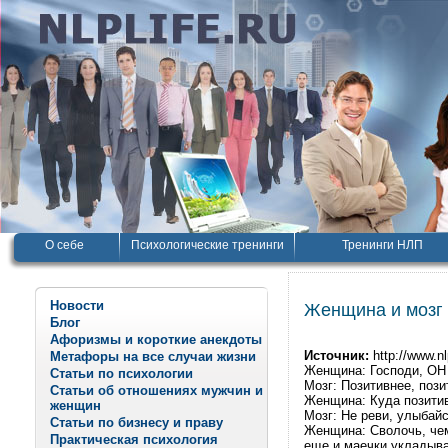
О себе
Психологические тренинги
Тренинги НЛП
Новости
Женщина и мозг
Блог
Афоризмы и короткие анекдоты
Источник:
http://www.nl
Метафоры на все случаи жизни
Женщина: Господи, ОН у
Статьи по психологии
Мозг: Позитивнее, пози
Статьи об отношениях мужчин и
Женщина: Куда позитив
женщин
Мозг: Не реви, улыбайс
Статьи по бизнесу и праву
Женщина: Сволочь, чем
Практическая психология
еще и маечки укладывае