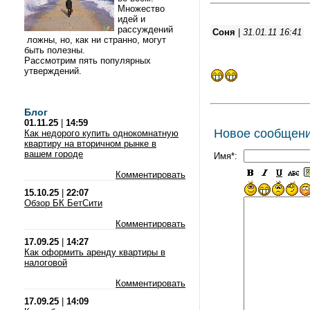
Множество
идей и
рассуждений
Соня
|
31.01.11 16:41
ложны, но, как ни странно, могут
быть полезны.
Рассмотрим пять популярных
утверждений.
Блог
01.11.25
|
14:59
Новое сообщен
Как недорого купить однокомнатную
квартиру на вторичном рынке в
вашем городе
Имя*:
Комментировать
15.10.25
|
22:07
Обзор БК БетСити
Комментировать
17.09.25
|
14:27
Как оформить аренду квартиры в
налоговой
Комментировать
17.09.25
|
14:09