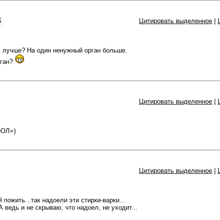
5
Цитировать выделенное
|
, лучше? На один ненужный орган больше.
рган?
Цитировать выделенное
|
ОЛ=)
Цитировать выделенное
|
 пожить...так надоели эти стирки-варки...
А ведь и не скрываю, что надоел, не уходит...