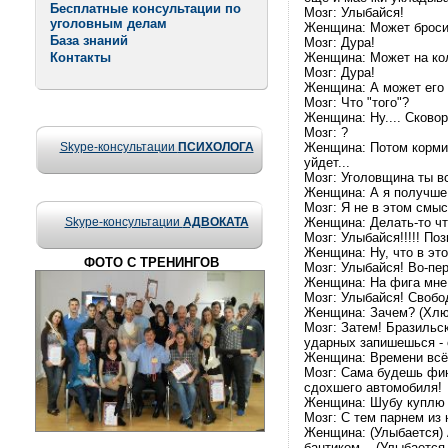
Бесплатные консультации по
Мозг: Улыбайся!
уголовным делам
Женщина: Может броси
База знаний
Мозг: Дура!
Контакты
Женщина: Может на ко
Мозг: Дура!
Женщина: А может его 
Мозг: Что "того"?
Женщина: Ну.... Сковор
Мозг: ?
Skype-консультации
ПСИХОЛОГА
Женщина: Потом кормит
уйдет...
Мозг: Уголовщина ты вс
Женщина: А я получше 
Мозг: Я не в этом смыс
Skype-консультации
АДВОКАТА
Женщина: Делать-то чт
Мозг: Улыбайся!!!!! Поз
Женщина: Ну, что в это
ФОТО С ТРЕНИНГОВ
Мозг: Улыбайся! Во-пер
Женщина: На фига мне
Мозг: Улыбайся! Свобод
Женщина: Зачем? (Хлю
Мозг: Затем! Бразильс
ударных запишешься - 
Женщина: Времени всё 
Мозг: Сама будешь фин
сдохшего автомобиля!
Женщина: Шубу куплю и 
Мозг: С тем парнем из 
Женщина: (Улыбается) 
бантиком... (Улыбается