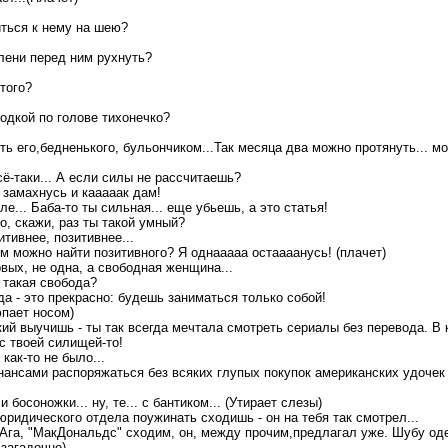
ться к нему на шею?
лени перед ним рухнуть?
того?
одкой по голове тихонечко?
ь его,бедненького, бульончиком...Так месяца два можно протянуть... мо
ё-таки... А если силы не рассчитаешь?
замахнусь и кааааак дам!
ле... Баба-то ты сильная... еще убьешь, а это статья!
о, скажи, раз ты такой умный?
итивнее, позитивнее...
м можно найти позитивного? Я однааааа остаааанусь! (плачет)
вых, не одна, а свободная женщина...
 такая свобода?
а - это прекрасно: будешь заниматься только собой!
пает носом)
кий выучишь - ты так всегда мечтала смотреть сериалы без перевода. В 
с твоей силищей-то!
как-то не было...
ансами распоряжаться без всяких глупых покупок американских удочек
босоножки... ну, те... с бантиком... (Утирает слезы)
юридического отдела поужинать сходишь - он на тебя так смотрел...
Ага, "МакДональдс" сходим, он, между прочим,предлагал уже. Шубу оде
 загадочно)