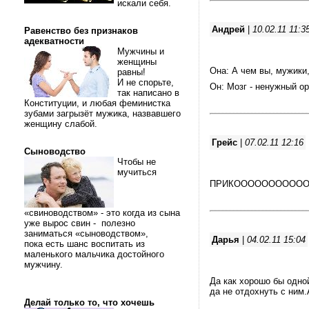
искали себя.
Андрей
|
10.02.11 11:3
Равенство без признаков
адекватности
Мужчины и
женщины
Она: А чем вы, мужики
равны!
И не спорьте,
Он: Мозг - ненужный о
так написано в
Конституции, и любая феминистка
зубами загрызёт мужика, назвавшего
женщину слабой.
Грейс
|
07.02.11 12:16
Сыноводство
Чтобы не
мучиться
ПРИКООООООООООО
«свиноводством» - это когда из сына
уже вырос свин - полезно
заниматься «сыноводством»,
Дарья
|
04.02.11 15:04
пока есть шанс воспитать из
маленького мальчика достойного
мужчину.
Да как хорошо бы одной
да не отдохнуть с ним.
Делай только то, что хочешь