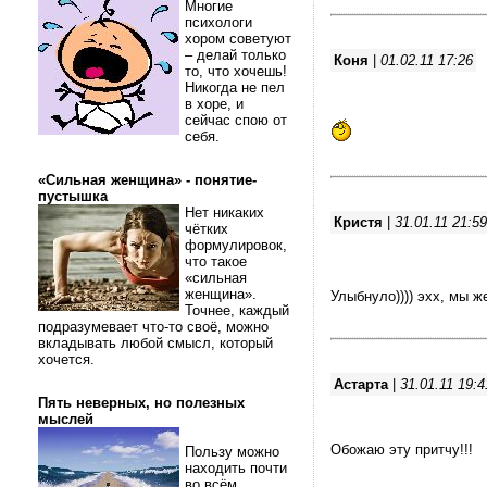
Многие
психологи
хором советуют
– делай только
Коня
|
01.02.11 17:26
то, что хочешь!
Никогда не пел
в хоре, и
сейчас спою от
себя.
«Сильная женщина» - понятие-
пустышка
Нет никаких
Кристя
|
31.01.11 21:59
чётких
формулировок,
что такое
«сильная
женщина».
Улыбнуло)))) эхх, мы ж
Точнее, каждый
подразумевает что-то своё, можно
вкладывать любой смысл, который
хочется.
Астарта
|
31.01.11 19:4
Пять неверных, но полезных
мыслей
Обожаю эту притчу!!!
Пользу можно
находить почти
во всём.