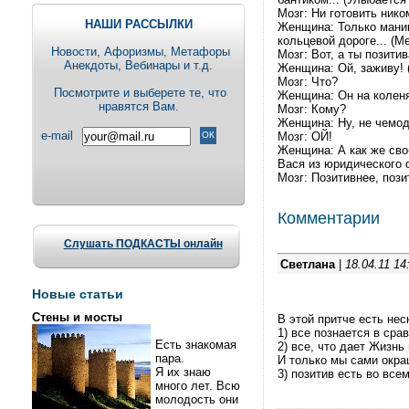
Мозг: Ни готовить ником
НАШИ РАССЫЛКИ
Женщина: Только маник
кольцевой дороге... (М
Новости, Aфоризмы, Метафоры
Мозг: Вот, а ты позитив
Анекдоты, Вебинары и т.д.
Женщина: Ой, заживу!
Мозг: Что?
Посмотрите и выберете те, что
Женщина: Он на коленя
нравятся Вам.
Мозг: Кому?
Женщина: Ну, не чемода
e-mail
Мозг: ОЙ!
Женщина: А как же сво
Вася из юридического 
Мозг: Позитивнее, позит
Комментарии
Слушать ПОДКАСТЫ онлайн
Светлана
|
18.04.11 14
Новые статьи
Стены и мосты
В этой притче есть не
1) все познается в срав
Есть знакомая
2) все, что дает Жизнь
пара.
И только мы сами окра
Я их знаю
3) позитив есть во всем
много лет. Всю
молодость они