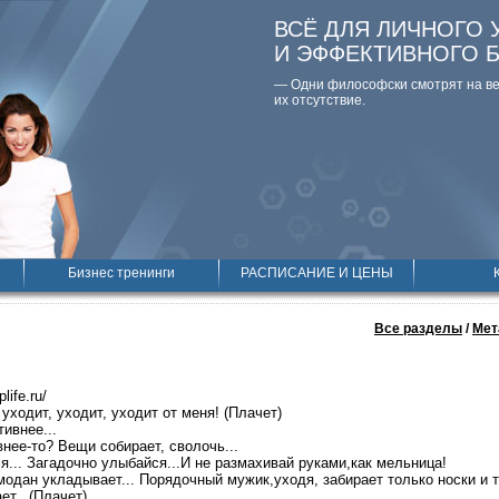
ВСЁ ДЛЯ ЛИЧНОГО 
И ЭФФЕКТИВНОГО 
— Одни философски смотpят на вещ
их отсутствие.
Бизнес тренинги
РАСПИСАНИЕ И ЦЕНЫ
Все разделы
/
Мет
plife.ru/
ходит, уходит, уходит от меня! (Плачет)
тивнее...
нее-то? Вещи собирает, сволочь...
я... Загадочно улыбайся...И не размахивай руками,как мельница!
одан укладывает... Порядочный мужик,уходя, забирает только носки и т
т...(Плачет)