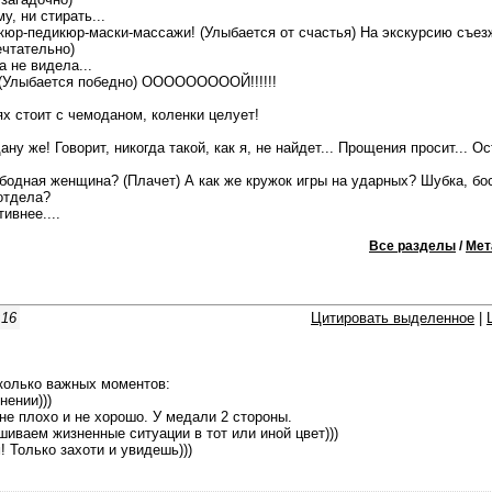
у, ни стирать...
юр-педикюр-маски-массажи! (Улыбается от счастья) На экскурсию съез
ечтательно)
а не видела...
 (Улыбается победно) ОООООООООЙ!!!!!!
х стоит с чемоданом, коленки целует!
ну же! Говорит, никогда такой, как я, не найдет... Прощения просит... Ос
бодная женщина? (Плачет) А как же кружок игры на ударных? Шубка, бо
отдела?
ивнее....
Все разделы
/
Мет
:16
Цитировать выделенное
|
сколько важных моментов:
нении)))
 не плохо и не хорошо. У медали 2 стороны.
шиваем жизненные ситуации в тот или иной цвет)))
! Только захоти и увидешь)))