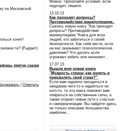
Можно. Прочитайте условия, если
подходят, пишите.
жу по Московской
13.10.13
Как проходят допросы?
Противодействие манипуляциям.
Скачать новую книгу "Как проходят
допросы? Противодействие
манипуляциям."Книга для всех
таться хочет!
людей, кто заботиться о своей
безопасности. Как себя вести, если
соножки те? (Рыдает)
на вас оказывают психологическое
давление? Что делать если
угрожают избить или начинают...
17.07.13
афоры, притчи, сказки
Вышла моя новая книга
"Мудрость страха: как понять и
преодолеть свой страх?"
Если вам надоело находиться в
Цитировать
|
Ответить
ожидании чего-то и надеяться на
кого-то, то эта книга поможет вам
опираться на собственные силы, а
также откроет новые пути к счастью
и самореализации. Вы найдете здесь
не только описание большинства
наиболее...