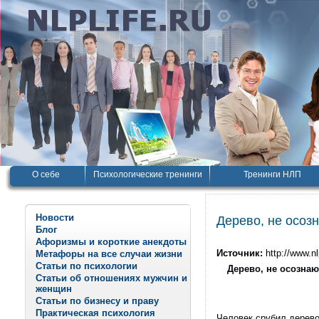
О себе
Психологические тренинги
Тренинги НЛП
Новости
Дерево, не осоз
Блог
Афоризмы и короткие анекдоты
Источник:
http://www.nl
Метафоры на все случаи жизни
Статьи по психологии
Дерево, не осозна
Статьи об отношениях мужчин и
женщин
Статьи по бизнесу и праву
Практическая психология
Человек срубил дерево