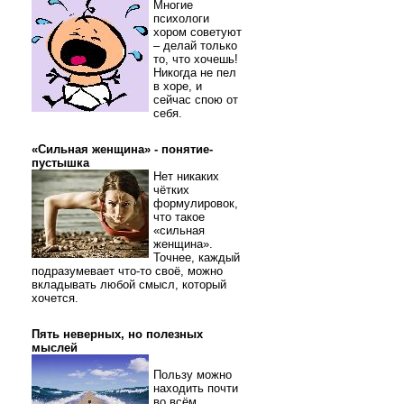
Многие
психологи
хором советуют
– делай только
то, что хочешь!
Никогда не пел
в хоре, и
сейчас спою от
себя.
«Сильная женщина» - понятие-
пустышка
Нет никаких
чётких
формулировок,
что такое
«сильная
женщина».
Точнее, каждый
подразумевает что-то своё, можно
вкладывать любой смысл, который
хочется.
Пять неверных, но полезных
мыслей
Пользу можно
находить почти
во всём.