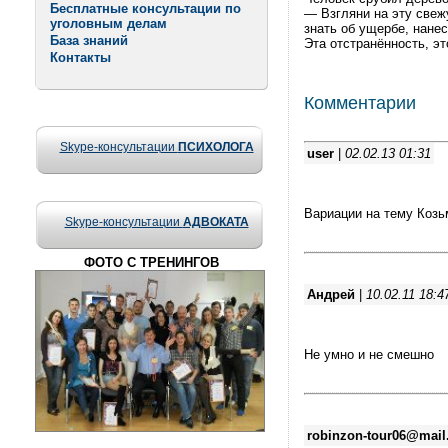
Бесплатные консультации по
— Взгляни на эту свежу
уголовным делам
знать об ущербе, нанес
База знаний
Эта отстранённость, эт
Контакты
Комментарии
Skype-консультации
ПСИХОЛОГА
user
|
02.02.13 01:31
Вариации на тему Козьм
Skype-консультации
АДВОКАТА
ФОТО С ТРЕНИНГОВ
Андрей
|
10.02.11 18:4
Не умно и не смешно
robinzon-tour06@mail