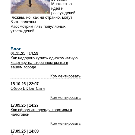
Множество
идей и
рассуждений
ложны, но, как ни странно, могут
быть полезны.
Рассмотрим пять популярных
утверждений.
Блог
01.11.25
|
14:59
Как недорого купить однокомнатную
квартиру на вторичном рынке в
вашем городе
Комментировать
15.10.25
|
22:07
Обзор БК БетСити
Комментировать
17.09.25
|
14:27
Как оформить аренду квартиры в
налоговой
Комментировать
17.09.25
|
14:09