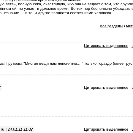
ю ветвь, полную сока, счастливую, ибо она не ведает о том, что срубл
ённом ей, но узнает в должное время. До тех пор бесполезно убеждать е
о незнание — и то, и другое являются состояниями человека.
Все разделы
/
Мет
Цитировать выделенное
|
ы Пруткова "Многие вещи нам непонятны... " только гораздо более грус
7
Цитировать выделенное
|
.ru
|
24.01.11 11:02
Цитировать выделенное
|