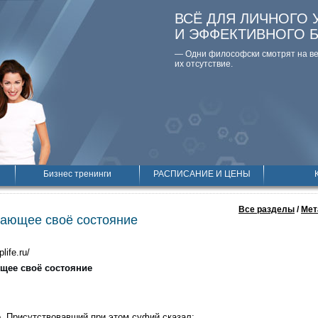
ВСЁ ДЛЯ ЛИЧНОГО 
И ЭФФЕКТИВНОГО 
— Одни философски смотpят на вещ
их отсутствие.
Бизнес тренинги
РАСПИСАНИЕ И ЦЕНЫ
Все разделы
/
Мет
нающее своё состояние
plife.ru/
ющее своё состояние
. Присутствовавший при этом суфий сказал: