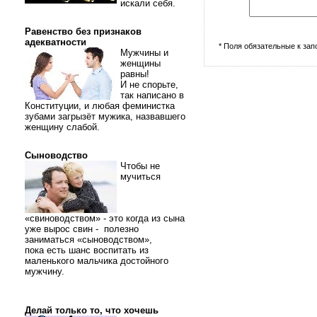
искали себя.
Равенство без признаков
адекватности
* Поля обязательные к за
Мужчины и
женщины
равны!
И не спорьте,
так написано в
Конституции, и любая феминистка
зубами загрызёт мужика, назвавшего
женщину слабой.
Сыноводство
Чтобы не
мучиться
«свиноводством» - это когда из сына
уже вырос свин - полезно
заниматься «сыноводством»,
пока есть шанс воспитать из
маленького мальчика достойного
мужчину.
Делай только то, что хочешь