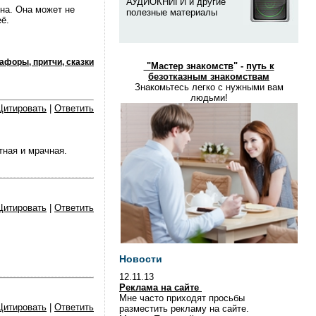
АУДИОКНИГИ и другие
ена. Она может не
полезные материалы
ё.
афоры, притчи, сказки
"
Мастер знакомств
" -
путь к
безотказным знакомствам
Знакомьтесь легко с нужными вам
людьми!
Цитировать
|
Ответить
тная и мрачная.
Цитировать
|
Ответить
Новости
12.11.13
Реклама на сайте
Мне часто приходят просьбы
Цитировать
|
Ответить
разместить рекламу на сайте.