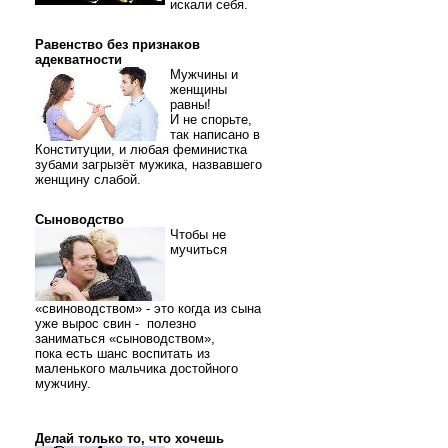
искали себя.
Равенство без признаков
адекватности
Мужчины и
женщины
равны!
И не спорьте,
так написано в
Конституции, и любая феминистка
зубами загрызёт мужика, назвавшего
женщину слабой.
Сыноводство
Чтобы не
мучиться
«свиноводством» - это когда из сына
уже вырос свин - полезно
заниматься «сыноводством»,
пока есть шанс воспитать из
маленького мальчика достойного
мужчину.
Делай только то, что хочешь