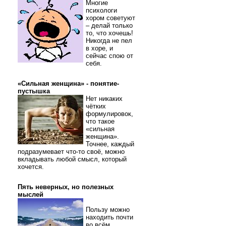
Многие
психологи
хором советуют
– делай только
то, что хочешь!
Никогда не пел
в хоре, и
сейчас спою от
себя.
«Сильная женщина» - понятие-
пустышка
Нет никаких
чётких
формулировок,
что такое
«сильная
женщина».
Точнее, каждый
подразумевает что-то своё, можно
вкладывать любой смысл, который
хочется.
Пять неверных, но полезных
мыслей
Пользу можно
находить почти
во всём.