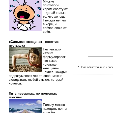
Многие
психологи
хором советуют
– делай только
то, что хочешь!
Никогда не пел
в хоре, и
сейчас спою от
себя.
«Сильная женщина» - понятие-
пустышка
Нет никаких
чётких
формулировок,
что такое
«сильная
* Поля обязательные к за
женщина».
Точнее, каждый
подразумевает что-то своё, можно
вкладывать любой смысл, который
хочется.
Пять неверных, но полезных
мыслей
Пользу можно
находить почти
во всём.