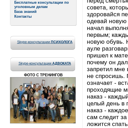
перед смертью
Бесплатные консультации по
совета, котор
уголовным делам
База знаний
здоровайся пе
Контакты
одевай новую 
начал выполня
первым; кажды
новую обувь. 
Skype-консультации
ПСИХОЛОГА
ауле разговар
пришел к мате
почему он дал
Skype-консультации
АДВОКАТА
запретил мне 
не спросишь. 
ФОТО С ТРЕНИНГОВ
означает - вс
проходящие ми
наказ - кажды
целый день в 
наказ - каждо
сам следит за
ложится спать