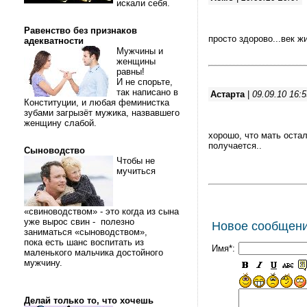
искали себя.
Равенство без признаков
просто здорово...век ж
адекватности
Мужчины и
женщины
равны!
И не спорьте,
так написано в
Астарта
|
09.09.10 16:5
Конституции, и любая феминистка
зубами загрызёт мужика, назвавшего
женщину слабой.
хорошо, что мать остал
получается..
Сыноводство
Чтобы не
мучиться
«свиноводством» - это когда из сына
уже вырос свин - полезно
Новое сообщен
заниматься «сыноводством»,
пока есть шанс воспитать из
Имя*:
маленького мальчика достойного
мужчину.
Делай только то, что хочешь