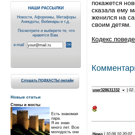
покажется нов
НАШИ РАССЫЛКИ
сказала ему м
женился на са
Новости, Aфоризмы, Метафоры
Анекдоты, Вебинары и т.д.
своим детям.
Посмотрите и выберете те, что
нравятся Вам.
Кодекс повед
e-mail
Комментар
Слушать ПОДКАСТЫ онлайн
user328631332
|
02.
Новые статьи
Стены и мосты
Есть знакомая
пара.
Я их знаю
много лет. Всю
молодость они
Немо
|
10.09.10 20:07