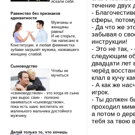
искали себя.
течение двух 
- Благочестиве
Равенство без признаков
адекватности
сферы, потому
Мужчины и
- Да что же эт
женщины
равны!
забывая о сво
И не спорьте,
инструкции!
так написано в
Конституции, и любая феминистка
- Это не так, 
зубами загрызёт мужика, назвавшего
женщину слабой.
следующим об
двадцати лет 
Сыноводство
черёд восстан
Чтобы не
мучиться
клал в кучу ка
- А как же на
игрок.
«свиноводством» - это когда из сына
уже вырос свин - полезно
- Ты должен б
заниматься «сыноводством»,
проходил мимо
пока есть шанс воспитать из
маленького мальчика достойного
а потом о дер
мужчину.
тебя за твою 
Делай только то, что хочешь