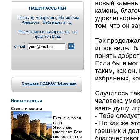
новый камень 
НАШИ РАССЫЛКИ
камень, благо
удовлетворени
Новости, Aфоризмы, Метафоры
Анекдоты, Вебинары и т.д.
том, что он з
Посмотрите и выберете те, что
нравятся Вам.
Так продолжал
e-mail
игрок видел б
понять доброт
Если бы я мог
таким, как он
избранных, ко
Слушать ПОДКАСТЫ онлайн
Случилось так
человека умер
Новые статьи
взять душу игр
Стены и мосты
- Тебе следуе
Есть знакомая
- Но как же эт
пара.
Я их знаю
грешник и дол
много лет. Всю
молодость они
благочестивог