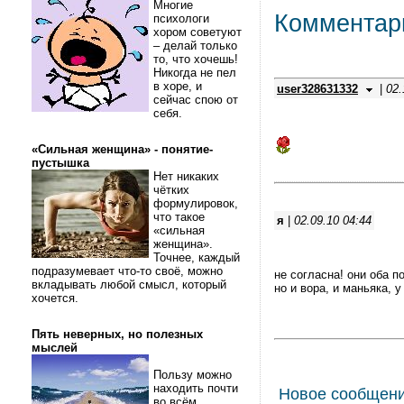
Многие
Комментар
психологи
хором советуют
– делай только
то, что хочешь!
Никогда не пел
в хоре, и
user328631332
|
02.
сейчас спою от
себя.
«Сильная женщина» - понятие-
пустышка
Нет никаких
чётких
формулировок,
что такое
я
|
02.09.10 04:44
«сильная
женщина».
Точнее, каждый
подразумевает что-то своё, можно
не согласна! они оба п
вкладывать любой смысл, который
но и вора, и маньяка, у
хочется.
Пять неверных, но полезных
мыслей
Пользу можно
находить почти
Новое сообщен
во всём.