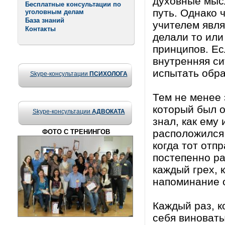
духовные мысл
Бесплатные консультации по
путь. Однако ч
уголовным делам
База знаний
учителем явля
Контакты
делали то или
принципов. Ес
внутренняя си
испытать обра
Skype-консультации
ПСИХОЛОГА
Тем не менее 
который был о
Skype-консультации
АДВОКАТА
знал, как ему
расположился 
ФОТО С ТРЕНИНГОВ
когда тот отп
постепенно ра
каждый грех, 
напоминание о
Каждый раз, к
себя виноваты