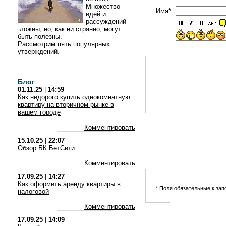
Множество
Имя*:
идей и
рассуждений
ложны, но, как ни странно, могут
быть полезны.
Рассмотрим пять популярных
утверждений.
Блог
01.11.25
|
14:59
Как недорого купить однокомнатную
квартиру на вторичном рынке в
вашем городе
Комментировать
15.10.25
|
22:07
Обзор БК БетСити
Комментировать
17.09.25
|
14:27
Как оформить аренду квартиры в
* Поля обязательные к за
налоговой
Комментировать
17.09.25
|
14:09