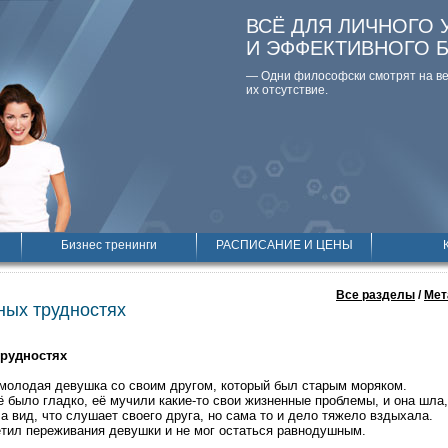
ВСЁ ДЛЯ ЛИЧНОГО 
И ЭФФЕКТИВНОГО 
— Одни философски смотpят на вещ
их отсутствие.
Бизнес тренинги
РАСПИСАНИЕ И ЦЕНЫ
Все разделы
/
Мет
ных трудностях
трудностях
молодая девушка со своим другом, который был старым моряком.
ё было гладко, её мучили какие-то свои жизненные проблемы, и она шла,
а вид, что слушает своего друга, но сама то и дело тяжело вздыхала.
етил переживания девушки и не мог остаться равнодушным.