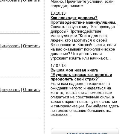
Цитировать
|
Ответить
Можно. Прочитайте условия, если
подходят, пишите.
13.10.13
Как проходят допросы?
Противодействие манипуляциям.
Скачать новую книгу "Как проходят
допросы? Противодействие
манипуляциям."Книга для всех
людей, кто заботиться о своей
безопасности. Как себя вести, если
Цитировать
|
Ответить
на вас оказывают психологическое
давление? Что делать если
угрожают избить или начинают...
17.07.13
Вышла моя новая книга
"Мудрость страха: как понять и
преодолеть свой страх?"
Если вам надоело находиться в
ожидании чего-то и надеяться на
Цитировать
|
Ответить
кого-то, то эта книга поможет вам
опираться на собственные силы, а
также откроет новые пути к счастью
и самореализации. Вы найдете здесь
не только описание большинства
наиболее...