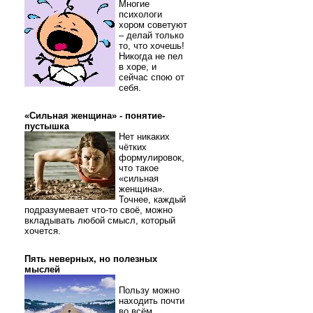
Многие
психологи
хором советуют
– делай только
то, что хочешь!
Никогда не пел
в хоре, и
сейчас спою от
себя.
«Сильная женщина» - понятие-
пустышка
Нет никаких
чётких
формулировок,
что такое
«сильная
женщина».
Точнее, каждый
подразумевает что-то своё, можно
вкладывать любой смысл, который
хочется.
Пять неверных, но полезных
мыслей
Пользу можно
находить почти
во всём.