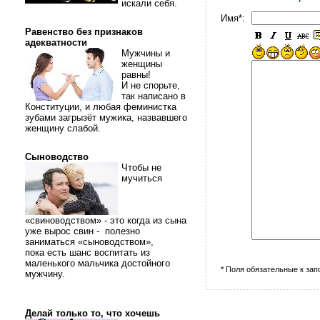
искали себя.
Имя*:
Равенство без признаков
адекватности
Мужчины и
женщины
равны!
И не спорьте,
так написано в
Конституции, и любая феминистка
зубами загрызёт мужика, назвавшего
женщину слабой.
Сыноводство
Чтобы не
мучиться
«свиноводством» - это когда из сына
уже вырос свин - полезно
заниматься «сыноводством»,
пока есть шанс воспитать из
маленького мальчика достойного
* Поля обязательные к за
мужчину.
Делай только то, что хочешь