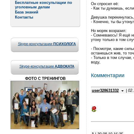
Бесплатные консультации по
Он спросил её:
уголовным делам
- Как ты думаешь, если
База знаний
Контакты
Девушка перекинулась,
- Конечно, ты бы утону
Но моряк возразил:
- Сомневаюсь! Я ещё ни
утону только в том слу
Skype-консультации
ПСИХОЛОГА
- Посмотри, какие силь
останешься жив, то то
- Только в том случае,
воду,
Skype-консультации
АДВОКАТА
Комментарии
ФОТО С ТРЕНИНГОВ
user328631332
|
02.