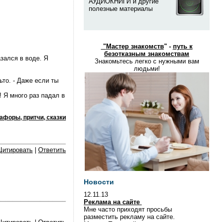
АУДИОКНИГИ и другие
полезные материалы
"
Мастер знакомств
" -
путь к
безотказным знакомствам
азался в воде. Я
Знакомьтесь легко с нужными вам
людьми!
ьто. - Даже если ты
! Я много раз падал в
афоры, притчи, сказки
Цитировать
|
Ответить
Новости
12.11.13
Реклама на сайте
Мне часто приходят просьбы
разместить рекламу на сайте.