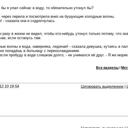
 бы я упал сейчас в воду, то обязательно утонул бы?
 через перила и посмотрела вниз на бушующие холодные волны.
л! - сказала она и содрогнулась.
 разу в жизни не видел, чтобы кто-нибудь утонул только потому, что ок
чае, если останусь там.
ные волны и вода, наверняка, ледяная! - сказала девушка, кутаясь в пал
чно попадёшь в больницу с переохлаждением.
 если пробуду в воде слишком долго, - не унимался её друг. - Я же моряк
Все разделы
/
Мет
12.10 19:54
Цитировать выделенное
|